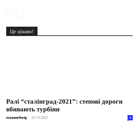
Це цікаво!
Ралі “сталінград-2021”: степові дороги
вбивають турбіни
maxwelhelp
-
23.10.2021
0