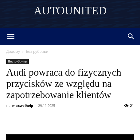
AUTOUNITED
DISCOVER THE ART OF PUBLISHING
Додому
Без рубрики
Без рубрики
Audi powraca do fizycznych
przycisków ze względu na
zapotrzebowanie klientów
по
maxwelhelp
-
29.11.2025
21