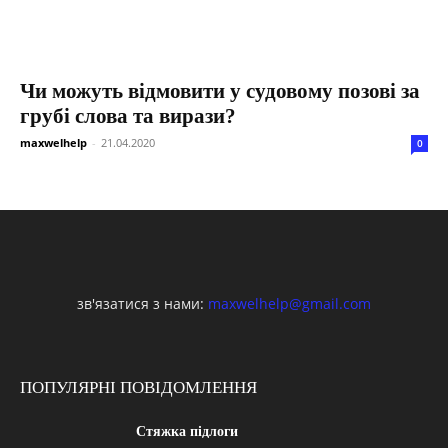
Чи можуть відмовити у судовому позові за
грубі слова та вирази?
maxwelhelp
-
21.04.2020
0
зв'язатися з нами:
maxwelhelp@gmail.com
ПОПУЛЯРНІ ПОВІДОМЛЕННЯ
Стяжка підлоги