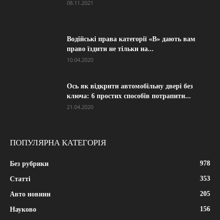
08.11.2021
Водійські права категорії «B» дають вам
право їздити не тільки на...
10.04.2020
Ось як відкрити автомобільну двері без
ключа: 6 простих способів потрапити...
21.04.2020
ПОПУЛЯРНА КАТЕГОРІЯ
978
Без рубрики
353
Статті
205
Авто новини
156
Науково