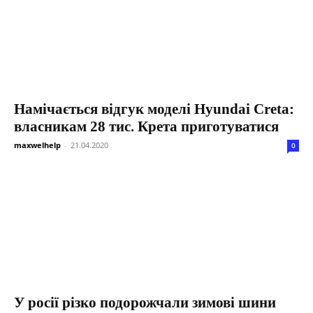
Намічається відгук моделі Hyundai Creta:
власникам 28 тис. Крета приготуватися
maxwelhelp
-
21.04.2020
0
У росії різко подорожчали зимові шини