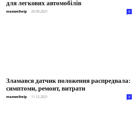
для легкових автомобілів
maxwelhelp
-
20.09.2021
0
Зламався датчик положення распредвала:
симптоми, ремонт, витрати
maxwelhelp
-
11.12.2021
0