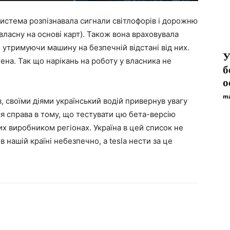
Система розпізнавала сигнали світлофорів і дорожню
а власну на основі карт). Також вона враховувала
, утримуючи машину на безпечній відстані від них.
У
ена. Так що нарікань на роботу у власника не
б
о
ma
 своїми діями український водій привернув увагу
ся справа в тому, що тестувати цю бета-версію
их виробником регіонах. Україна в цей список не
 нашій країні небезпечно, а tesla нести за це