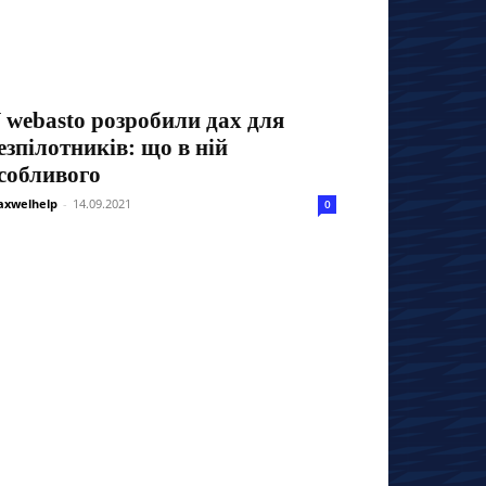
 webasto розробили дах для
езпілотників: що в ній
собливого
xwelhelp
-
14.09.2021
0