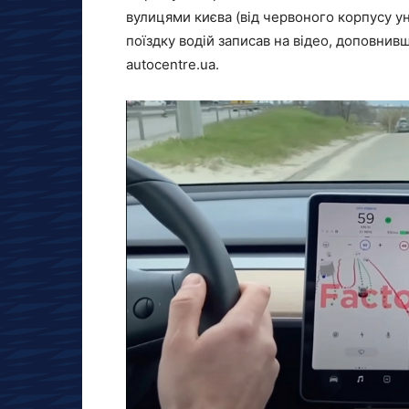
вулицями києва (від червоного корпусу у
поїздку водій записав на відео, доповнив
autocentre.ua.