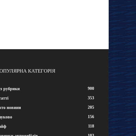
ОПУЛЯРНА КАТЕГОРІЯ
900
ез рубрики
353
атті
205
вто новини
156
ауково
118
айф
103
овинки автомобілів