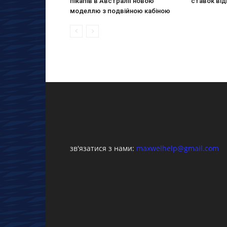
пікапів в Австралії новою
ставок від
моделлю з подвійною кабіною
зв'язатися з нами:
maxwelhelp@gmail.com