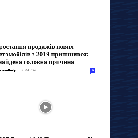
ростання продажів нових
втомобілів з 2019 припинився:
найдена головна причина
xwelhelp
-
20.04.2020
0