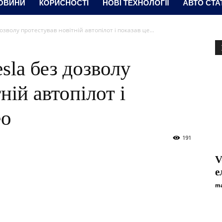
ОВИНИ
КОРИСНОСТІ
НОВІ ТЕХНОЛОГІЇ
АВТО СТА
дозволу протестував новітній автопілот і показав це...
esla без дозволу
ній автопілот і
ео
191
V
е
ma