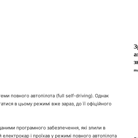
З
а
з
ma
ми повного автопілота (full self-driving). Однак
атися в цьому режимі вже зараз, до її офіційного
даними програмного забезпечення, які злили в
й електрокар і проїхав у режимі повного автопілота