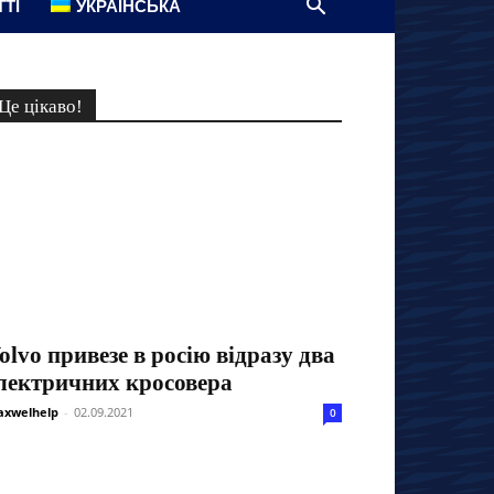
ТТІ
УКРАЇНСЬКА
Це цікаво!
olvo привезе в росію відразу два
лектричних кросовера
xwelhelp
-
02.09.2021
0