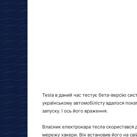
Tesla в даний час тестує бета-версію систе
українському автомобілісту вдалося покат
запуску. І ось його враження.
Власник електрокара тесла скористався 
мережу хакери. Він встановив його на сві