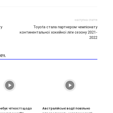
наступна стаття
ry
Toyota стала партнером чемпіонату
континентальної хокейної ліги сезону 2021-
2022
ОРА
ебує чіткості щодо
Австралійські водії повільно