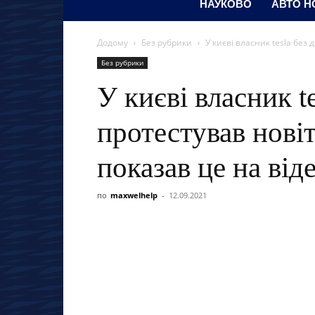
НАУКОВО
АВТО Н
Додому
Без рубрики
У києві власник tesla без 
Без рубрики
У києві власник t
протестував новіт
показав це на від
по
maxwelhelp
-
12.09.2021