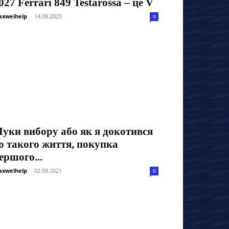
027 Ferrari 849 Testarossa – це V
xwelhelp
-
14.09.2025
0
уки вибору або як я докотився
о такого життя, покупка
ершого...
xwelhelp
-
02.09.2021
0