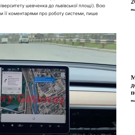
2
ніверситету шевченка до львівської площі). Всю
ma
ши її коментарями про роботу системи, пише
М
д
п
ma