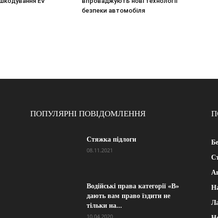
шкодування EV
впроваджують нові технології
безпеки автомобіля
ПОПУЛЯРНІ ПОВІДОМЛЕННЯ
П
Стяжка підлоги
Б
08.11.2021
Ст
А
Водійські права категорії «B»
Н
дають вам право їздити не
Л
тільки на...
10.04.2020
Н