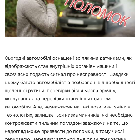
Сьогодні автомобілі оснащені всілякими датчиками, які
відображають стан внутрішніх органів» машини і
своєчасно подають сигнал про несправності. Завдяки
цьому багато автомобілістів позбавлені від необхідності
щоденної рутини: перевірки рівня масла вручну,
«колупання» та перевірки стану інших систем
автомобіля. Але, незважаючи на такі позитивні зміни в
технологіях, залишається низка чинників, які необхідно
контролювати пильним поглядом зважаючи на те, що
недогляд може призвести до поломки, в тому числі
серйозною, через яку автомобіль в один прекрасний