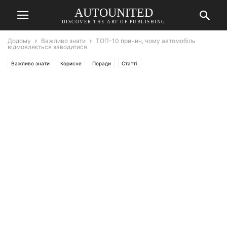
AUTOUNITED
DISCOVER THE ART OF PUBLISHING
Додому
Важливо знати
ТОП-10 причин, чому автомобіль
відмовляється заводитися
Важливо знати
Корисне
Поради
Статті