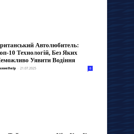
ританський Автолюбитель:
оп-10 Технологій, Без Яких
еможливо Уявити Водіння
xwelhelp
-
21.07.2025
0