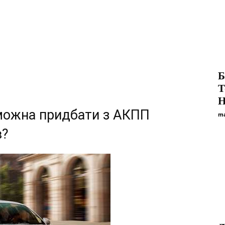
Б
Т
Н
 можна придбати з АКПП
ma
в?