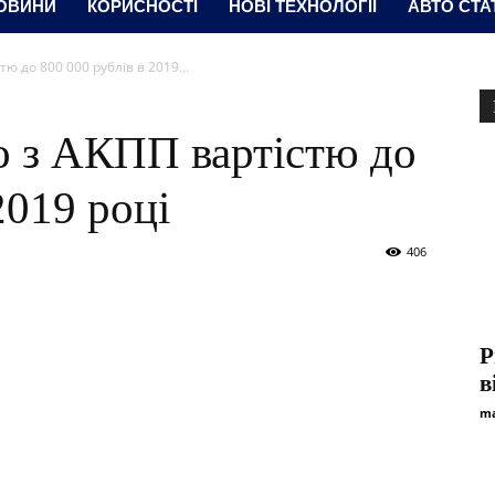
ОВИНИ
КОРИСНОСТІ
НОВІ ТЕХНОЛОГІЇ
АВТО СТА
ю до 800 000 рублів в 2019...
о з АКПП вартістю до
2019 році
406
Р
в
ma