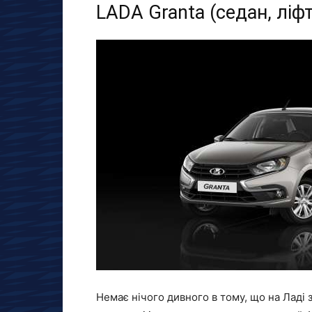
LADA Granta (седан, ліфт
Немає нічого дивного в тому, що на Ладі з