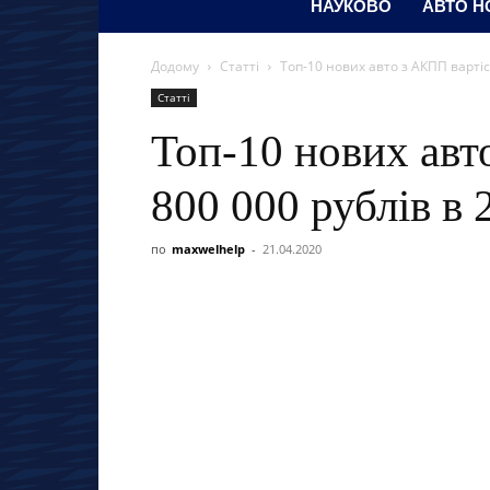
НАУКОВО
АВТО Н
Додому
Статті
Топ-10 нових авто з АКПП вартіст
Статті
Топ-10 нових авт
800 000 рублів в 
по
maxwelhelp
-
21.04.2020