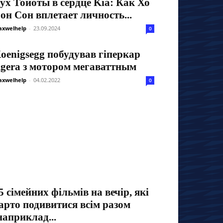
ух Тойоты в сердце Kia: Как Хо
он Сон вплетает личность...
xwelhelp
-
23.09.2024
0
oenigsegg побудував гіперкар
gera з мотором мегаваттным
xwelhelp
-
04.02.2022
0
5 сімейних фільмів на вечір, які
арто подивитися всім разом
наприклад...