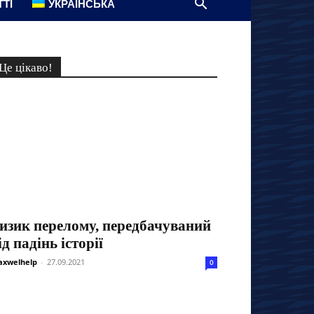
ТТІ
УКРАЇНСЬКА
Це цікаво!
изик перелому, передбачуваний
ід падінь історії
xwelhelp
-
27.09.2021
0