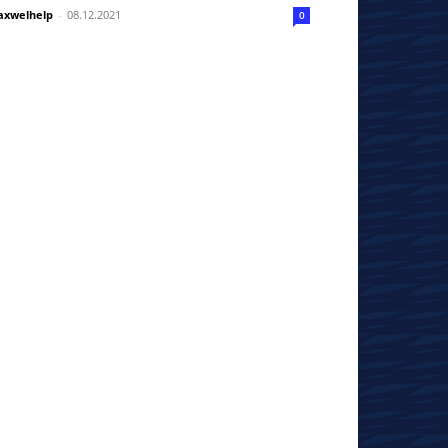
xwelhelp
-
08.12.2021
0