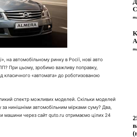
Д
С
ma
K
A
ma
і», на автомобільному ринку в Росії, нові авто
КПП? При цьому, зробимо важливу поправку,
ід класичного «автомата» до роботизованою
еликий спектр можливих моделей. Скільки моделей
у за нинішніми автомобільним мірками суму? Два,
ати машини через сайт quto.ru отримаємо цілих 24
2
в
(