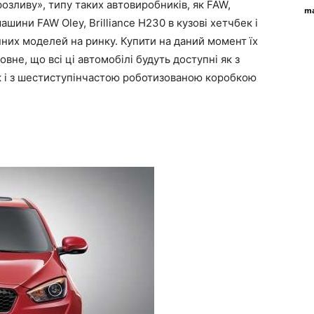
озливу», типу таких автовиробників, як FAW,
ma
машини FAW Oley, Brilliance H230 в кузові хетчбек і
них моделей на ринку. Купити на даний момент їх
овне, що всі ці автомобілі будуть доступні як з
 і з шестиступінчастою роботизованою коробкою