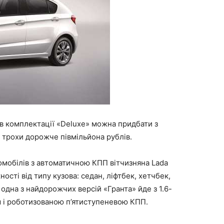
 в комплектації «Deluxe» можна придбати з
трохи дорожче півмільйона рублів.
омобілів з автоматичною КПП вітчизняна Lada
жності від типу кузова: седан, ліфтбек, хетчбек,
 одна з найдорожчих версій «Гранта» йде з 1.6-
 і роботизованою п’ятиступеневою КПП.