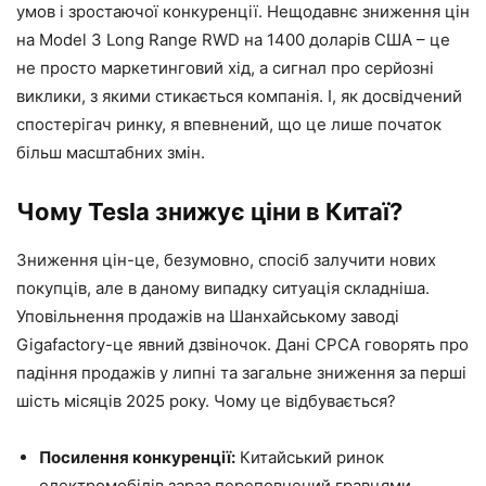
умов і зростаючої конкуренції. Нещодавнє зниження цін
на Model 3 Long Range RWD на 1400 доларів США – це
не просто маркетинговий хід, а сигнал про серйозні
виклики, з якими стикається компанія. І, як досвідчений
спостерігач ринку, я впевнений, що це лише початок
більш масштабних змін.
Чому Tesla знижує ціни в Китаї?
Зниження цін-це, безумовно, спосіб залучити нових
покупців, але в даному випадку ситуація складніша.
Уповільнення продажів на Шанхайському заводі
Gigafactory-це явний дзвіночок. Дані CPCA говорять про
падіння продажів у липні та загальне зниження за перші
шість місяців 2025 року. Чому це відбувається?
Посилення конкуренції:
Китайський ринок
електромобілів зараз переповнений гравцями.