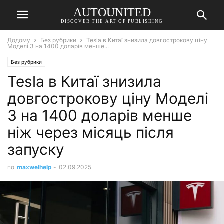
AUTOUNITED
DISCOVER THE ART OF PUBLISHING
Додому
Без рубрики
Tesla в Китаї знизила довгострокову ціну
Моделі 3 на 1400 доларів менше...
Без рубрики
Tesla в Китаї знизила
довгострокову ціну Моделі
3 на 1400 доларів менше
ніж через місяць після
запуску
по
maxwelhelp
-
02.09.2025