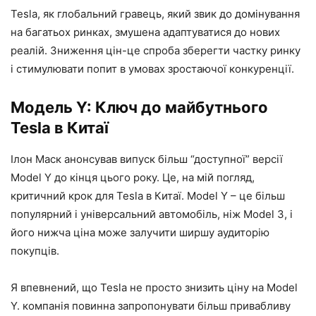
Tesla, як глобальний гравець, який звик до домінування
на багатьох ринках, змушена адаптуватися до нових
реалій. Зниження цін-це спроба зберегти частку ринку
і стимулювати попит в умовах зростаючої конкуренції.
Модель Y: Ключ до майбутнього
Tesla в Китаї
Ілон Маск анонсував випуск більш “доступної” версії
Model Y до кінця цього року. Це, на мій погляд,
критичний крок для Tesla в Китаї. Model Y – це більш
популярний і універсальний автомобіль, ніж Model 3, і
його нижча ціна може залучити ширшу аудиторію
покупців.
Я впевнений, що Tesla не просто знизить ціну на Model
Y. компанія повинна запропонувати більш привабливу