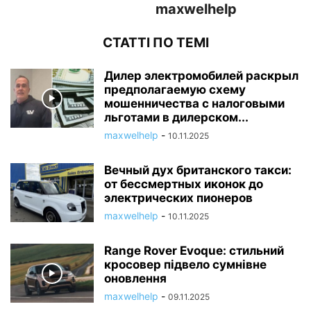
maxwelhelp
СТАТТІ ПО ТЕМІ
Дилер электромобилей раскрыл
предполагаемую схему
мошенничества с налоговыми
льготами в дилерском...
maxwelhelp
-
10.11.2025
Вечный дух британского такси:
от бессмертных иконок до
электрических пионеров
maxwelhelp
-
10.11.2025
Range Rover Evoque: стильний
кросовер підвело сумнівне
оновлення
maxwelhelp
-
09.11.2025