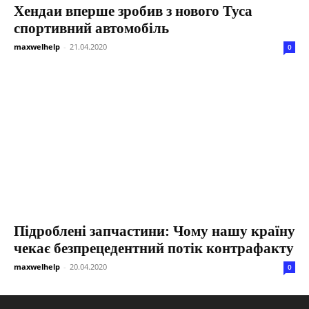
Хендаи вперше зробив з нового Туса
спортивний автомобіль
maxwelhelp
-
21.04.2020
0
Підроблені запчастини: Чому нашу країну
чекає безпрецедентний потік контрафакту
maxwelhelp
-
20.04.2020
0