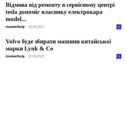
Відмова від ремонту в сервісному центрі
tesla допоміг власнику електрокара
model...
maxwelhelp
-
02.09.2021
0
Volvo буде збирати машини китайської
марки Lynk & Co
maxwelhelp
-
21.04.2020
0