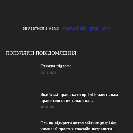
зв'язатися з нами:
maxwelhelp@gmail.com
ПОПУЛЯРНІ ПОВІДОМЛЕННЯ
Стяжка підлоги
08.11.2021
Водійські права категорії «B» дають вам
право їздити не тільки на...
10.04.2020
Ось як відкрити автомобільну двері без
ключа: 6 простих способів потрапити...