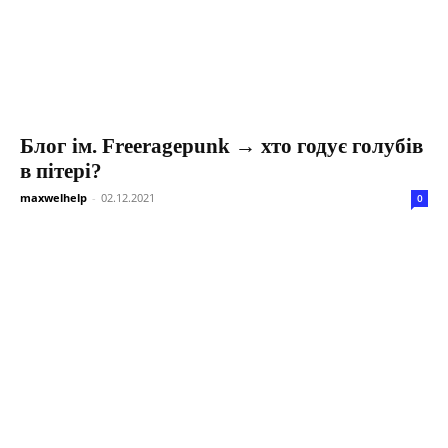
Блог ім. Freeragepunk → хто годує голубів
в пітері?
maxwelhelp
-
02.12.2021
0