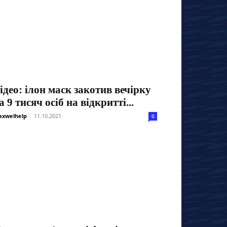
ідео: ілон маск закотив вечірку
а 9 тисяч осіб на відкритті...
xwelhelp
-
11.10.2021
0