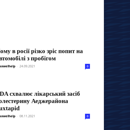
ому в росії різко зріс попит на
втомобілі з пробігом
xwelhelp
-
24.09.2021
0
DA схвалює лікарський засіб
олестерину Аеджерайона
uxtapid
xwelhelp
-
08.11.2021
0