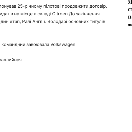
Я
онував 25-річному пілотові продовжити договір.
с
идатів на місце в складі Citroen.До закінчення
п
ин етап, Ралі Англії. Володарі основних титулів
ma
 командний завоювала Volkswagen.
раллийная