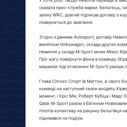
У 2014 році Тьєррі Невілль перейде в зав
сказала прес-служба марки. Бельгієць, н
заліку WRC, довгий підписав договір з ко
повернеться до змагання.
Згідно з даними Autosport, договір Невил
винятком Volkswagen, склади других кома
Невилля у складі M-Sport може Мікко Хірв
Про жагу повернути фінна в команду (Хір
машинах підготовлених M-Sport) раніше с
Глава Citroen Спорт Ів Маттон, зі свого б
команді на наступний сезон входять Хірво
момент, і Кріс Мік, Роберт Кубіца і Мадс 
Qatar M-Sport разом з Євгеном Новіковим,
пілотів колективу на рахунку бельгійця на
піднімався на подіум.