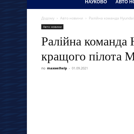
НАУКОВО
АВТО Н
Додому
Авто новини
Ралійна команда Hyundai
Авто новини
Ралійна команда 
кращого пілота M
по
maxwelhelp
-
01.09.2021