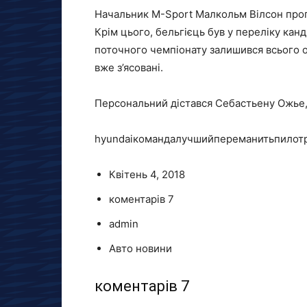
Начальник M-Sport Малкольм Вілсон проп
Крім цього, бельгієць був у переліку канд
поточного чемпіонату залишився всього од
вже з’ясовані.
Персональний дістався Себастьену Ожье,
hyundaiкомандалучшийпереманитьпилот
Квітень 4, 2018
коментарів 7
admin
Авто новини
коментарів 7