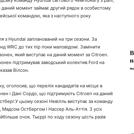
одську команду Hyundai світового чемпіонату з ралі,
а даний момент займає другий рядок в особистому
рейської командою, яка з наступного року
ля з Hyundai запланований на три сезони.
За
нд WRC до тих пір поки маловідомі. Замінити
В
онен, який виступає на даний момент за Citroen.
н
вонен підтримував заводський колектив Ford на
ma
казав Вілсон.
оку, оголосив, що перелік кандидатів на місце в
нен і Дані Сордо, що підтримують Citroen на даний
Остберг.У цьому сезоні Невілль виступає за команду
 Мадсом Остбергом і Нассер Аль-Аттія. З усіх
йбільше очок. Тьєррі по ходу сезону шість разів