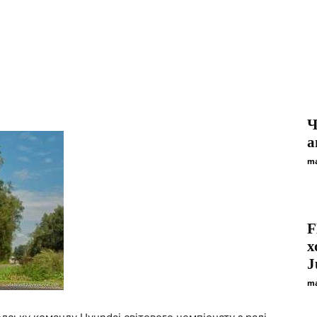
Ч
а
ma
F
х
J
ma