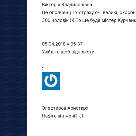
Вікторія Владиленівна
Це ополченці! У страху очі великі, охорон
300 чоловік ))) То ще буде містер Курчен
05.04.2018 у 05:37
Увійдіть щоб відповісти
Элефтеров Аристарх
Нафіга він мені? :))