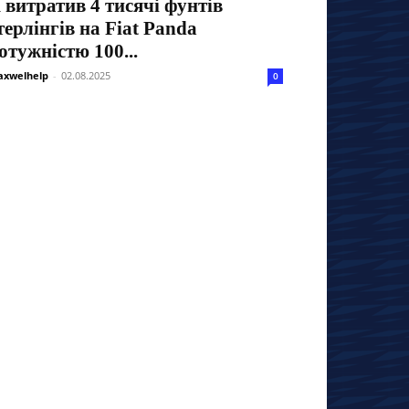
 витратив 4 тисячі фунтів
терлінгів на Fiat Panda
отужністю 100...
xwelhelp
-
02.08.2025
0