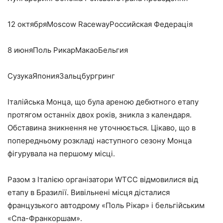
12 октябряMoscow RacewayРоссийская Федерація
8 июняПоль РикарМакаоБельгия
СузукаЯпонияЗальцбургринг
Італійська Монца, що була ареною дебютного етапу
протягом останніх двох років, зникла з календаря.
Обставина зникнення не уточнюється. Цікаво, що в
попередньому розкладі наступного сезону Монца
фігурувала на першому місці.
Разом з Італією організатори WTCC відмовилися від
етапу в Бразилії. Вивільнені місця дісталися
французького автодрому «Поль Рікар» і бельгійським
«Спа-Франкоршам».