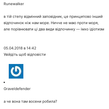
Runewalker
в тій степу відмінний заповідник, це принципово інший
відпочинок ніж нам море. Ничче не маю проти моря,
але порівнювати ці два види відпочинку — імхо ідіотизм
05.04.2018 в 14:42
Увійдіть щоб відповісти
Graveldefender
а че вона там восени робила?