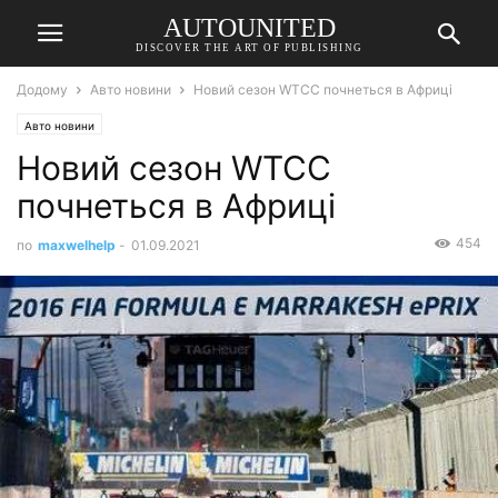
AUTOUNITED
DISCOVER THE ART OF PUBLISHING
Додому
Авто новини
Новий сезон WTCC почнеться в Африці
Авто новини
Новий сезон WTCC
почнеться в Африці
454
по
maxwelhelp
-
01.09.2021