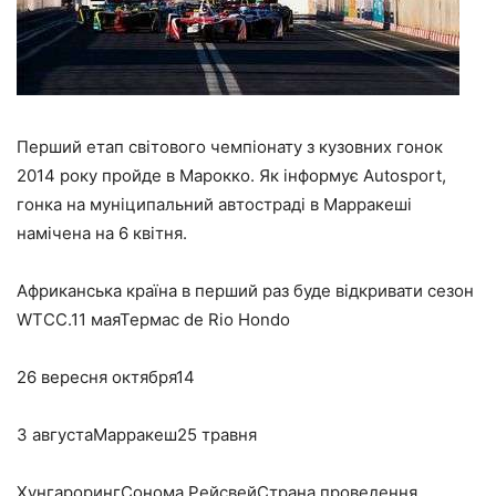
Перший етап світового чемпіонату з кузовних гонок
2014 року пройде в Марокко. Як інформує Autosport,
гонка на муніципальний автостраді в Марракеші
намічена на 6 квітня.
Африканська країна в перший раз буде відкривати сезон
WTCC.11 маяТермас de Rio Hondo
26 вересня октября14
3 августаМарракеш25 травня
ХунгарорингСонома РейсвейСтрана проведення