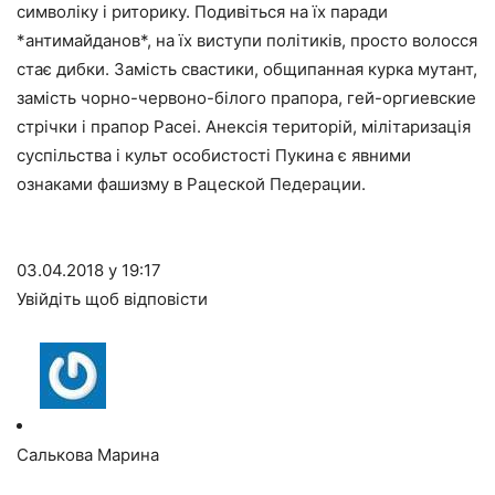
символіку і риторику. Подивіться на їх паради
*антимайданов*, на їх виступи політиків, просто волосся
стає дибки. Замість свастики, общипанная курка мутант,
замість чорно-червоно-білого прапора, гей-оргиевские
стрічки і прапор Расеі. Анексія територій, мілітаризація
суспільства і культ особистості Пукина є явними
ознаками фашизму в Рацеской Педерации.
03.04.2018 у 19:17
Увійдіть щоб відповісти
Салькова Марина