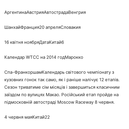
АргентинаАвстрияАвтострадаВенгрия
ШанхайФранция20 апреляСловакия
16 квітня ноябряДатаКитай6
Календар WTCC на 2014 годМарокко
Спа-ФранкоршамКалендарь світового чемпіонату з
кузовних гонок так само, як і раніше налічує 12 етапів.
Сезон триватиме сім місяців і завершиться класичним
заїздом по вулицях Макао. Російський етап пройде на
підмосковній автостраді Moscow Raceway 8 червня.
4 червня маяКитай22