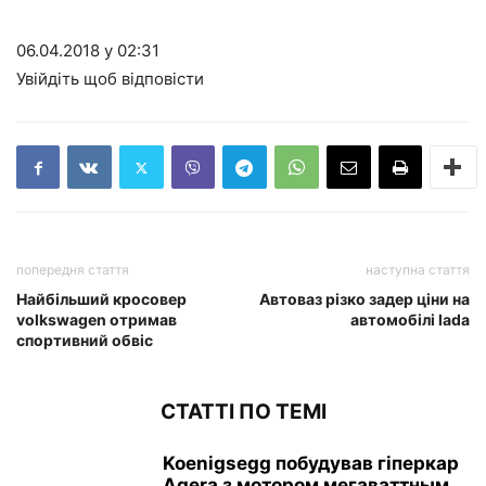
06.04.2018 у 02:31
Увійдіть щоб відповісти
попередня стаття
наступна стаття
Найбільший кросовер
Автоваз різко задер ціни на
volkswagen отримав
автомобілі lada
спортивний обвіс
СТАТТІ ПО ТЕМІ
Koenigsegg побудував гіперкар
Agera з мотором мегаваттным