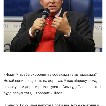
«Чому їх треба охороняти з собаками і з автоматами?
Нехай вони працюють на дорогах. У нас півроку зима,
півроку нам дороги ремонтувати. Ось туди їх направте. І
буде результат», – говорить Нілов.
З одного боку, ідея депутата розумна. Адже сьогодні у