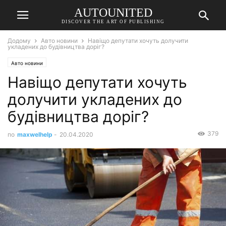
AUTOUNITED
DISCOVER THE ART OF PUBLISHING
Додому
Авто новини
Навіщо депутати хочуть долучити
укладених до будівництва доріг?
Авто новини
Навіщо депутати хочуть
долучити укладених до
будівництва доріг?
379
по
maxwelhelp
-
20.04.2020