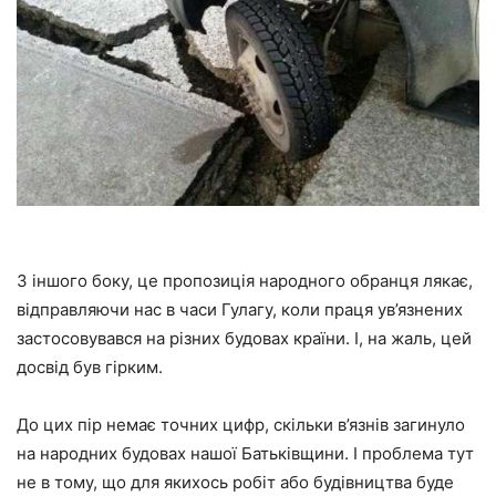
З іншого боку, це пропозиція народного обранця лякає,
відправляючи нас в часи Гулагу, коли праця ув’язнених
застосовувався на різних будовах країни. І, на жаль, цей
досвід був гірким.
До цих пір немає точних цифр, скільки в’язнів загинуло
на народних будовах нашої Батьківщини. І проблема тут
не в тому, що для якихось робіт або будівництва буде