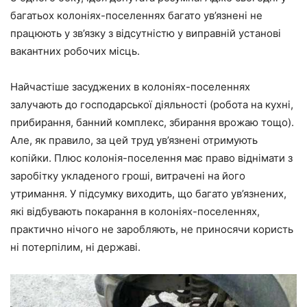
багатьох колоніях-поселеннях багато ув’язнені не
працюють у зв’язку з відсутністю у виправній установі
вакантних робочих місць.
Найчастіше засуджених в колоніях-поселеннях
залучають до господарської діяльності (робота на кухні,
прибирання, банний комплекс, збирання врожаю тощо).
Але, як правило, за цей труд ув’язнені отримують
копійки. Плюс колонія-поселення має право віднімати з
заробітку укладеного гроші, витрачені на його
утримання. У підсумку виходить, що багато ув’язнених,
які відбувають покарання в колоніях-поселеннях,
практично нічого не заробляють, не приносячи користь
ні потерпілим, ні державі.