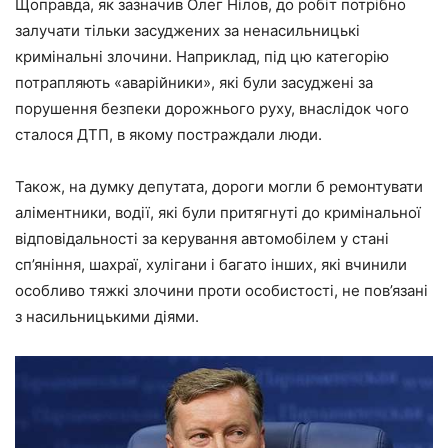
Щоправда, як зазначив Олег Нілов, до робіт потрібно
залучати тільки засуджених за ненасильницькі
кримінальні злочини. Наприклад, під цю категорію
потрапляють «аварійники», які були засуджені за
порушення безпеки дорожнього руху, внаслідок чого
сталося ДТП, в якому постраждали люди.
Також, на думку депутата, дороги могли б ремонтувати
аліментники, водії, які були притягнуті до кримінальної
відповідальності за керування автомобілем у стані
сп’яніння, шахраї, хулігани і багато інших, які вчинили
особливо тяжкі злочини проти особистості, не пов’язані
з насильницькими діями.