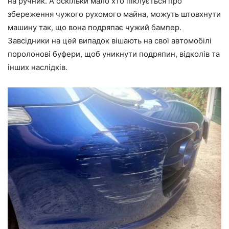
на ручник. А оскільки мало хто піклується про
збереження чужого рухомого майна, можуть штовхнути
машину так, що вона подряпає чужий бампер.
Завсідники на цей випадок вішають на свої автомобілі
поролонові буфери, щоб уникнути подряпин, відколів та
інших наслідків.