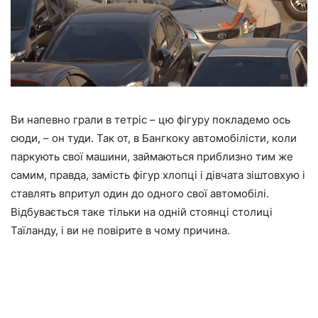
Ви напевно грали в тетріс – цю фігуру покладемо ось
сюди, – он туди. Так от, в Бангкоку автомобілісти, коли
паркують свої машини, займаються приблизно тим же
самим, правда, замість фігур хлопці і дівчата зіштовхую і
ставлять впритул один до одного свої автомобілі.
Відбувається таке тільки на одній стоянці столиці
Таїланду, і ви не повірите в чому причина.