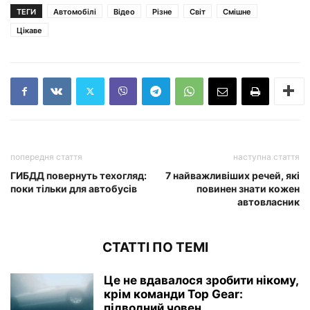
ТЕГИ
Автомобілі
Відео
Різне
Світ
Смішне
Цікаве
попередня стаття
наступна стаття
ГИБДД повернуть техогляд:
7 найважливіших речей, які
поки тільки для автобусів
повинен знати кожен
автовласник
СТАТТІ ПО ТЕМІ
Це не вдавалося зробити нікому,
крім команди Top Gear:
підводний човен...