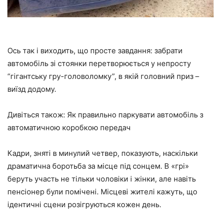
Ось так і виходить, що просте завдання: забрати
автомобіль зі стоянки перетворюється у непросту
“гігантську гру-головоломку”, в якій головний приз –
виїзд додому.
Дивіться також: Як правильно паркувати автомобіль з
автоматичною коробкою передач
Кадри, зняті в минулий четвер, показують, наскільки
драматична боротьба за місце під сонцем. В «грі»
беруть участь не тільки чоловіки і жінки, але навіть
пенсіонер були помічені. Місцеві жителі кажуть, що
ідентичні сцени розігруються кожен день.