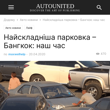
AUTOUNITED
DISCOVER THE ART OF PUBLISHING
Додому
Авто новини
Найскладніша парковка – Бангкок: наш час
Авто новини
Лайф
Найскладніша парковка –
Бангкок: наш час
470
по
maxwelhelp
-
20.04.2020