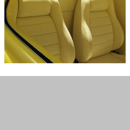
Подумайте про поліпшення вашого салону, щоб ви
могли відчувати себе як у справжній гоночній машині
або в розкішному лімузині. Ви заслуговуєте більшої
розкоші і комфорту. Так, багато хто з нас не можуть
дозволити придбати собі спорткар або розкішний
позашляховик/седан. Але накопичити на шикарні або
спортивні сидіння може кожен. Повірте, з новими