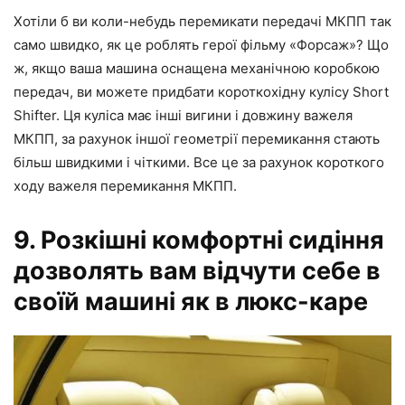
Хотіли б ви коли-небудь перемикати передачі МКПП так
само швидко, як це роблять герої фільму «Форсаж»? Що
ж, якщо ваша машина оснащена механічною коробкою
передач, ви можете придбати короткохідну кулісу Short
Shifter. Ця куліса має інші вигини і довжину важеля
МКПП, за рахунок іншої геометрії перемикання стають
більш швидкими і чіткими. Все це за рахунок короткого
ходу важеля перемикання МКПП.
9. Розкішні комфортні сидіння
дозволять вам відчути себе в
своїй машині як в люкс-каре