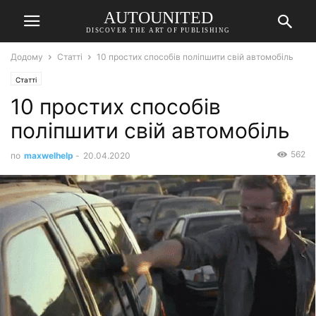
AUTOUNITED
DISCOVER THE ART OF PUBLISHING
Додому
Статті
10 простих способів поліпшити свій автомобіль
Статті
10 простих способів
поліпшити свій автомобіль
562
по
maxwelhelp
-
20.04.2020