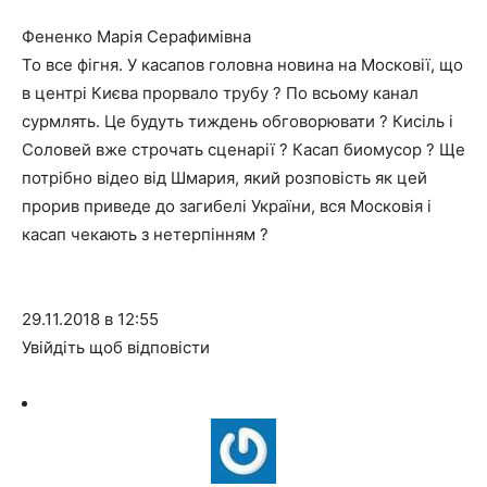
Фененко Марія Серафимівна
То все фігня. У касапов головна новина на Московії, що
в центрі Києва прорвало трубу ? По всьому канал
сурмлять. Це будуть тиждень обговорювати ? Кисіль і
Соловей вже строчать сценарії ? Касап биомусор ? Ще
потрібно відео від Шмария, який розповість як цей
прорив приведе до загибелі України, вся Московія і
касап чекають з нетерпінням ?
29.11.2018 в 12:55
Увійдіть щоб відповісти