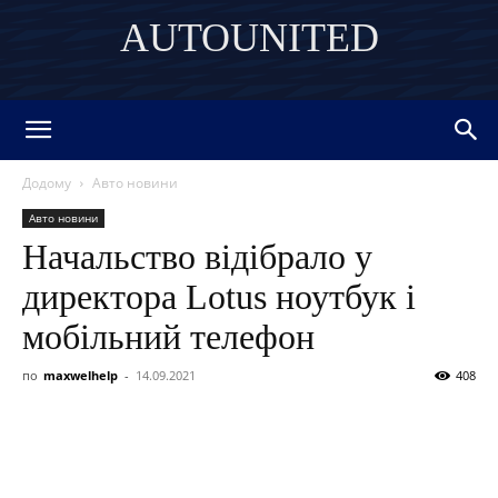
AUTOUNITED
DISCOVER THE ART OF PUBLISHING
Додому
Авто новини
Авто новини
Начальство відібрало у
директора Lotus ноутбук і
мобільний телефон
по
maxwelhelp
-
14.09.2021
408