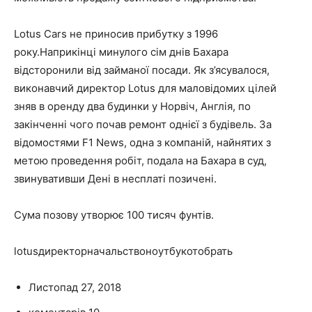
Lotus Cars не приносив прибутку з 1996
року.Наприкінці минулого сім днів Бахара
відсторонили від займаної посади. Як з’ясувалося,
виконавчий директор Lotus для маловідомих цілей
зняв в оренду два будинки у Норвіч, Англія, по
закінченні чого почав ремонт однієї з будівель. За
відомостями F1 News, одна з компаній, найнятих з
метою проведення робіт, подала на Бахара в суд,
звинувативши Дені в несплаті позичені.
Сума позову утворює 100 тисяч фунтів.
lotusдиректорначальствоноутбукотобрать
Листопад 27, 2018