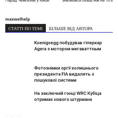
Парад Чемпіонів у Києві
знизилися більш ніж на 10%
maxwelhelp
СТАТТІ ПО ТЕМІ
БІЛЬШЕ ВІД АВТОРА
Koenigsegg побудував гіперкар
Agera з мотором мегаваттным
Фотознімки оргії колишнього
президента FIA видалять з
пошукової системи
На заключній гонці WRC Кубіца
отримає нового штурмана