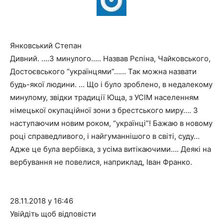
Янковський Степан
Дивний. ….З минулого….. Назвав Рєпіна, Чайковського,
Достоєвського “українцями”…… Так можна назвати
будь-якої людини. … Що і було зроблено, в недалекому
минулому, звідки традиції Юща, з УСІМ населенням
німецької окупаційної зони з брестського миру…. З
наступаючим новим роком, “українці”! Бажаю в новому
році справедливого, і найгуманнішого в світі, суду…
Адже це була вербівка, з усіма витікаючими…. Деякі на
вербування не повелися, наприклад, Іван Франко.
28.11.2018 у 16:46
Увійдіть щоб відповісти