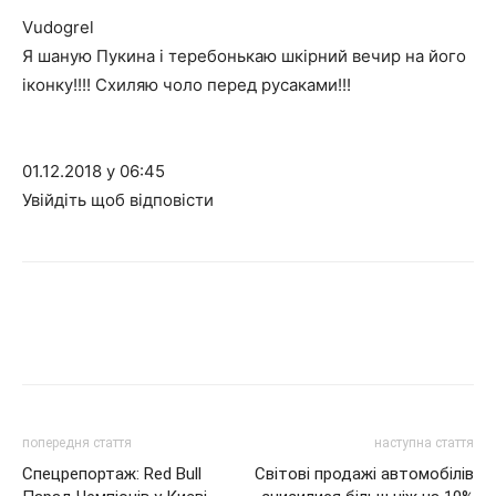
Vudogrel
Я шаную Пукина і теребонькаю шкірний вечир на його
іконку!!!! Схиляю чоло перед русаками!!!
01.12.2018 у 06:45
Увійдіть щоб відповісти
попередня стаття
наступна стаття
Спецрепортаж: Red Bull
Світові продажі автомобілів