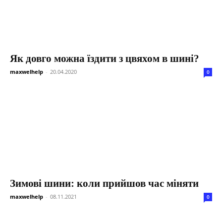
Як довго можна їздити з цвяхом в шині?
maxwelhelp
-
20.04.2020
0
Зимові шини: коли прийшов час міняти
maxwelhelp
-
08.11.2021
0