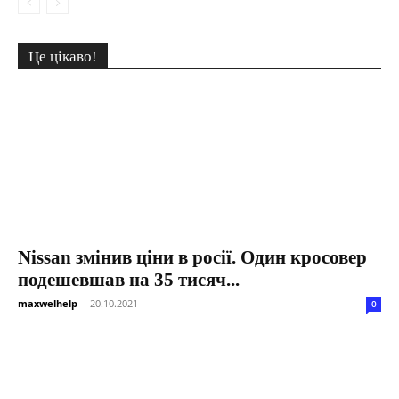
Це цікаво!
Nissan змінив ціни в росії. Один кросовер
подешевшав на 35 тисяч...
maxwelhelp
-
20.10.2021
0