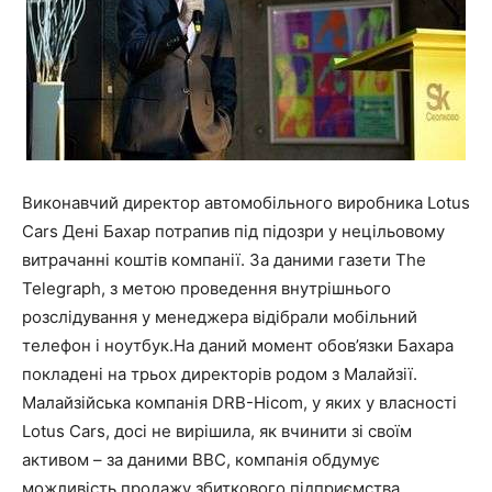
Виконавчий директор автомобільного виробника Lotus
Cars Дені Бахар потрапив під підозри у нецільовому
витрачанні коштів компанії. За даними газети The
Telegraph, з метою проведення внутрішнього
розслідування у менеджера відібрали мобільний
телефон і ноутбук.На даний момент обов’язки Бахара
покладені на трьох директорів родом з Малайзії.
Малайзійська компанія DRB-Hicom, у яких у власності
Lotus Cars, досі не вирішила, як вчинити зі своїм
активом – за даними ВВС, компанія обдумує
можливість продажу збиткового підприємства.