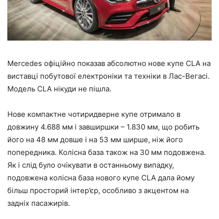
Mercedes
офіційно показав абсолютно нове купе CLA на
виставці побутової електроніки та техніки в Лас-Вегасі.
Модель CLA нікуди не пішла.
Нове компактне чотиридверне купе отримало в
довжину 4.688 мм і завширшки – 1.830 мм, що робить
його на 48 мм довше і на 53 мм ширше, ніж його
попередника. Колісна база також на 30 мм подовжена.
Як і слід було очікувати в останньому випадку,
подовжена колісна база нового купе CLA дала йому
більш просторий інтер’єр, особливо з акцентом на
задніх пасажирів.