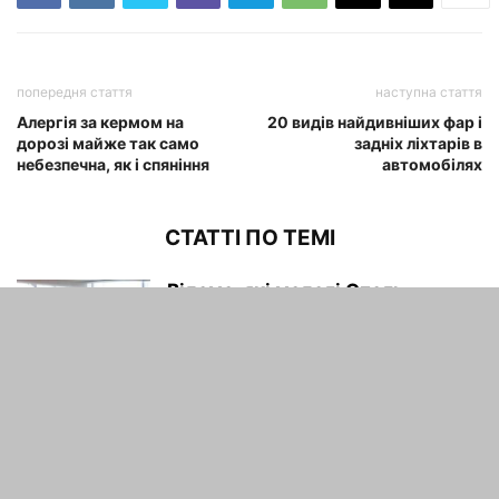
попередня стаття
наступна стаття
Алергія за кермом на
20 видів найдивніших фар і
дорозі майже так само
задніх ліхтарів в
небезпечна, як і спяніння
автомобілях
СТАТТІ ПО ТЕМІ
Відомо, які моделі Опель
привезе до Росії першими
maxwelhelp
-
04.02.2022
Porsche Cayenne Coupe: вся
інформація на сьогоднішній
момент
maxwelhelp
-
04.02.2022