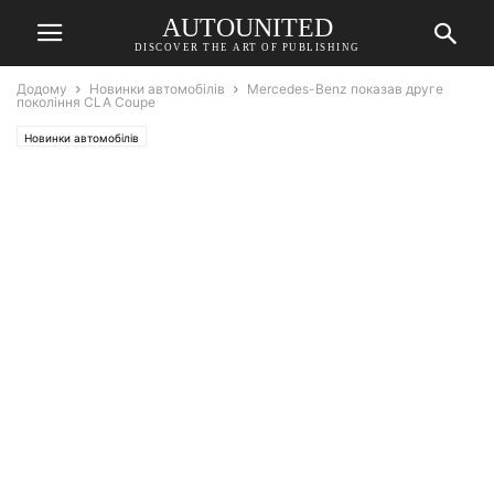
AUTOUNITED
DISCOVER THE ART OF PUBLISHING
Додому
Новинки автомобілів
Mercedes-Benz показав друге
покоління CLA Coupe
Новинки автомобілів