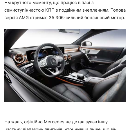
Нм крутного моменту, що працює в парі з
семиступінчастою КПП з подвійним зчепленням. Топова
версія AMG отримає 35 306-сильний бензиновий мотор.
На жаль, офіційно Mercedes не деталізував іншу
частину діапазону двигунів, уточнивши лише, що він