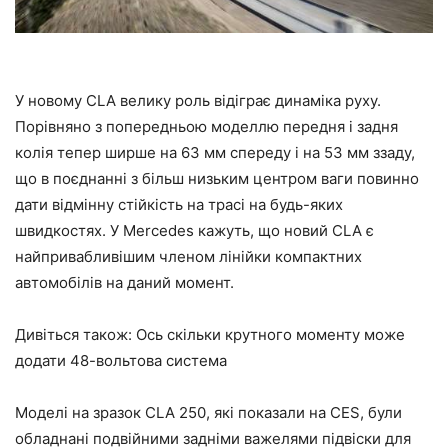
У новому CLA велику роль відіграє динаміка руху.
Порівняно з попередньою моделлю передня і задня
колія тепер ширше на 63 мм спереду і на 53 мм ззаду,
що в поєднанні з більш низьким центром ваги повинно
дати відмінну стійкість на трасі на будь-яких
швидкостях. У Mercedes кажуть, що новий CLA є
найпривабливішим членом лінійки компактних
автомобілів на даний момент.
Дивіться також: Ось скільки крутного моменту може
додати 48-вольтова система
Моделі на зразок CLA 250, які показали на CES, були
обладнані подвійними задніми важелями підвіски для