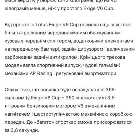
Маса версії R утворює 1040 кілограмів, що на 40
кілограмів менше, ніж у простого Exige V6 Cup.
Від простого Lotus Exige V6 Cup новинка відрізняється
більш агресивним аеродинамічним обважуванням
кузова з переднім сплітером, додатковими елементами
на передньому бампері, заднім дифузором і величезним
карбоновим заднім антикрилом. Крім цього трекова
модель взяла спортивний випуск, чудові гальмівні
механізми AP Racing і регульовані амортизатори.
Очікується, що новинка буде оснащуватися 366-
сильним (у Exige V6 Cup – 350 кінських сил) 3,5-
літровим бензиновим мотором V6 з механічним
нагнітачем і шестиступінчастою механічною коробкою
передач. До «багато» спорткар зможе прискорюватися
за 3,8 секунди.