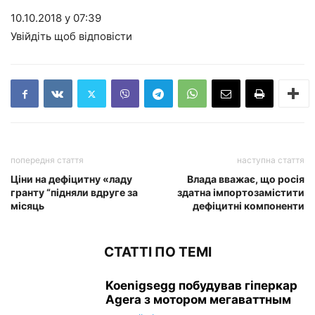
10.10.2018 у 07:39
Увійдіть щоб відповісти
попередня стаття
наступна стаття
Ціни на дефіцитну «ладу
Влада вважає, що росія
гранту “підняли вдруге за
здатна імпортозамістити
місяць
дефіцитні компоненти
СТАТТІ ПО ТЕМІ
Koenigsegg побудував гіперкар
Agera з мотором мегаваттным