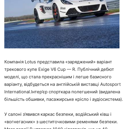
Компанія Lotus представила «заряджений» варіант
трекового купе Exige V6 Cup — R. Публічний дебют
моделі, що стала прекраснішим і легше базисного
варіанту, відбудеться на англійській виставці Autosport
International.Інтер’єр спорткара полегшений (видалена
більшість обшивки, пасажирське крісло і аудіосистема).
У салоні з’явився каркас безпеки, водійський ківш і
«вогнегасник» з шеститочковими ременями безпеки.