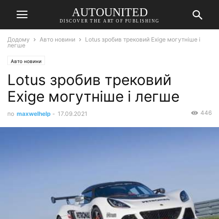
AUTOUNITED
DISCOVER THE ART OF PUBLISHING
Додому
Авто новини
Lotus зробив трековий Exige могутніше і
легше
Авто новини
Lotus зробив трековий
Exige могутніше і легше
446
по
maxwelhelp
-
17.09.2021