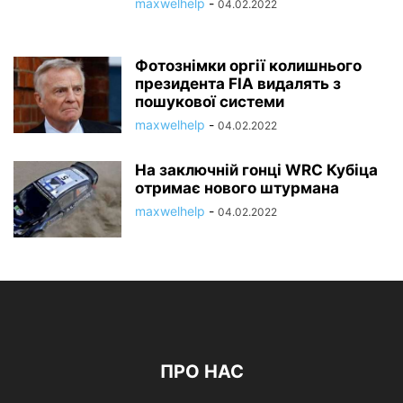
maxwelhelp
-
04.02.2022
Фотознімки оргії колишнього
президента FIA видалять з
пошукової системи
maxwelhelp
-
04.02.2022
На заключній гонці WRC Кубіца
отримає нового штурмана
maxwelhelp
-
04.02.2022
ПРО НАС