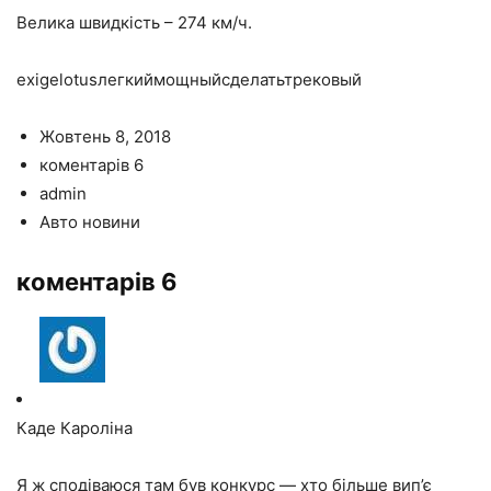
Велика швидкість – 274 км/ч.
exigelotusлегкиймощныйсделатьтрековый
Жовтень 8, 2018
коментарів 6
admin
Авто новини
коментарів 6
Каде Кароліна
Я ж сподіваюся там був конкурс — хто більше вип’є