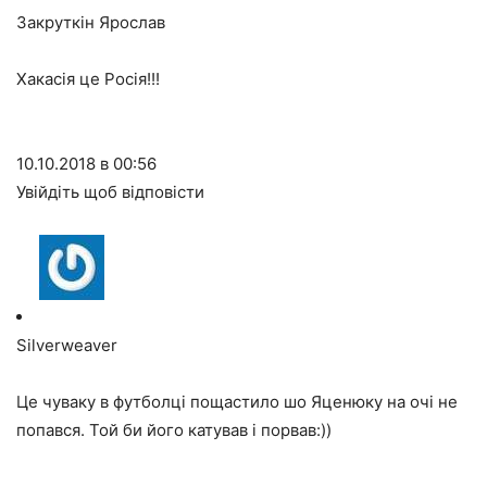
Закруткін Ярослав
Хакасія це Росія!!!
10.10.2018 в 00:56
Увійдіть щоб відповісти
Silverweaver
Це чуваку в футболці пощастило шо Яценюку на очі не
попався. Той би його катував і порвав:))