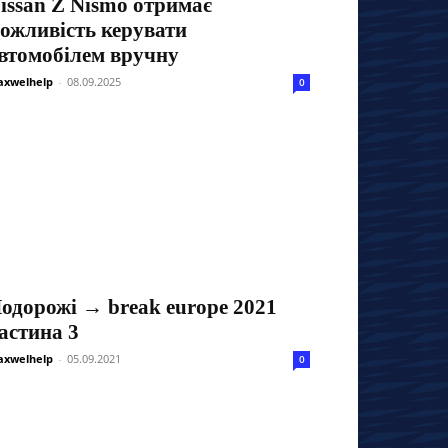
issan Z Nismo отримає
ожливість керувати
втомобілем вручну
xwelhelp
-
08.09.2025
0
одорожі → break europe 2021
астина 3
xwelhelp
-
05.09.2021
0