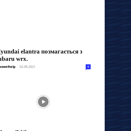
yundai elantra позмагається з
ubaru wrx.
xwelhelp
-
02.09.2021
0