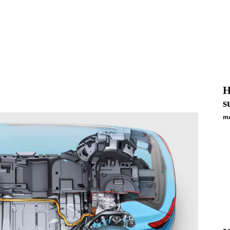
H
s
ma