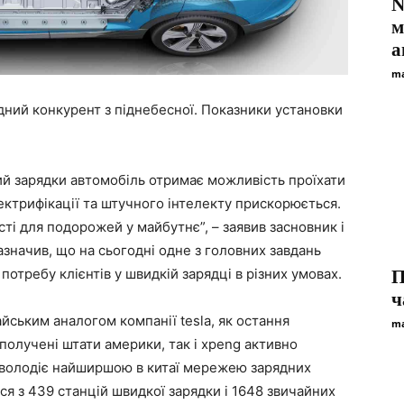
N
м
а
ma
гідний конкурент з піднебесної. Показники установки
ий зарядки автомобіль отримає можливість проїхати
ектрифікації та штучного інтелекту прискорюється.
і для подорожей у майбутнє”, – заявив засновник і
зазначив, що на сьогодні одне з головних завдань
отребу клієнтів у швидкій зарядці в різних умовах.
П
ч
йським аналогом компанії tesla, як остання
ma
получені штати америки, так і xpeng активно
 володіє найширшою в китаї мережею зарядних
ся з 439 станцій швидкої зарядки і 1648 звичайних