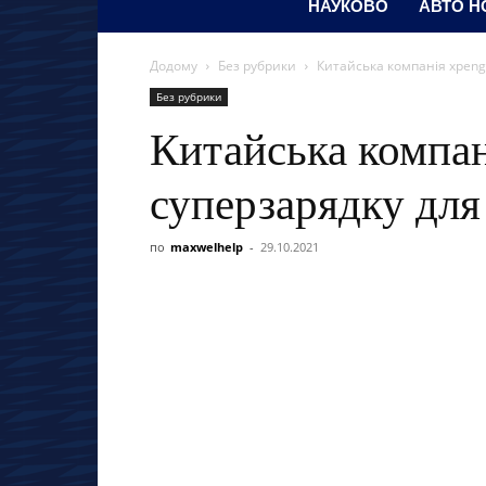
НАУКОВО
АВТО Н
Додому
Без рубрики
Китайська компанія xpeng
Без рубрики
Китайська компан
суперзарядку для
по
maxwelhelp
-
29.10.2021