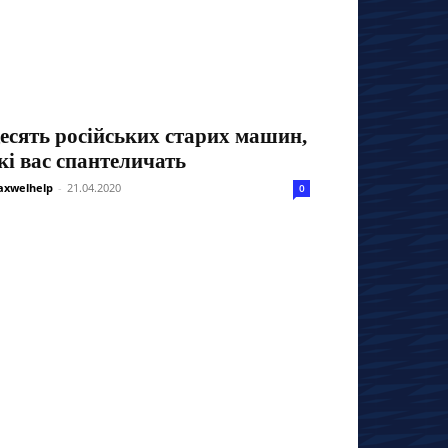
есять російських старих машин,
кі вас спантеличать
xwelhelp
-
21.04.2020
0