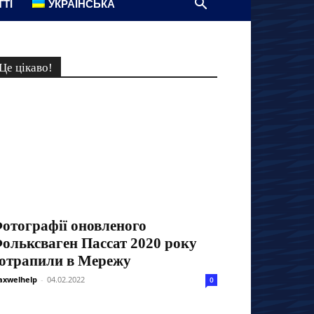
ТТІ
УКРАЇНСЬКА
Це цікаво!
отографії оновленого
ольксваген Пассат 2020 року
отрапили в Мережу
xwelhelp
-
04.02.2022
0