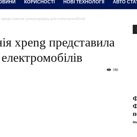
ОВИНИ
КОРИСНОСТІ
НОВІ ТЕХНОЛОГІЇ
АВТО СТА
 представила суперзарядку для електромобілів
ія xpeng представила
 електромобілів
180
Ф
Ф
п
ma