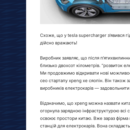
Схоже, що у tesla supercharger з’явився 
дійсно вражають!
Виробник заявляє, що після п’ятихвилинн
близько двохсот кілометрів. “розвиток ел
Ми продовжимо відкривати нові можливост
ceo стартапу xpeng хе сяопін. Він також 
виробників електрокарів — задовольнити п
Відзначимо, що xpeng можна назвати кита
огорнула зарядною інфраструктурою всі с
освоює простори китаю. Вже зараз фірма
станцій для електрокарів. Вона складаєть