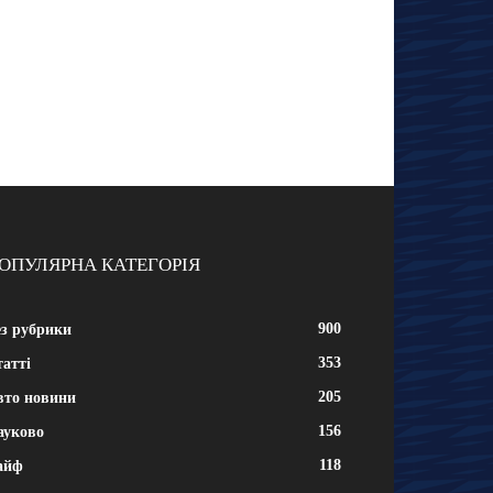
ОПУЛЯРНА КАТЕГОРІЯ
900
ез рубрики
353
атті
205
вто новини
156
ауково
118
айф