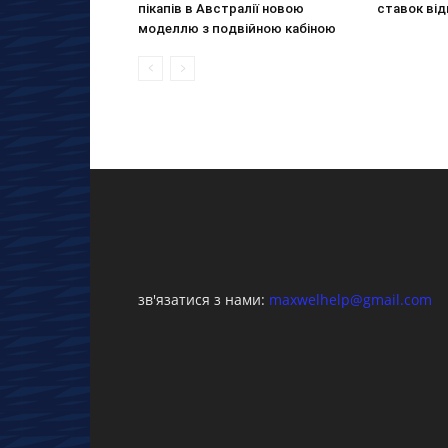
пікапів в Австралії новою
ставок від
моделлю з подвійною кабіною
зв'язатися з нами:
maxwelhelp@gmail.com