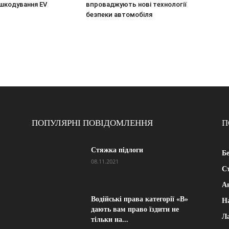
шкодування EV
впроваджують нові технології
безпеки автомобіля
ПОПУЛЯРНІ ПОВІДОМЛЕННЯ
П
Стяжка підлоги
Б
08.11.2021
Ст
А
Водійські права категорії «B»
Н
дають вам право їздити не
Л
тільки на...