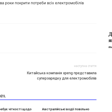
два роки покрити потреби всіх електромобілів
Д
я
ma
наступна стаття
Китайська компанія xpeng представила
суперзарядку для електромобілів
ОРА
ебує чіткості щодо
Австралійські водії повільно