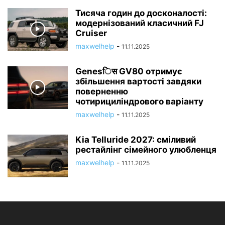
Тисяча годин до досконалості:
модернізований класичний FJ
Cruiser
maxwelhelp
-
11.11.2025
Genesिस GV80 отримує
збільшення вартості завдяки
поверненню
чотирициліндрового варіанту
maxwelhelp
-
11.11.2025
Kia Telluride 2027: сміливий
рестайлінг сімейного улюбленця
maxwelhelp
-
11.11.2025