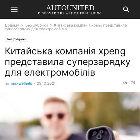
AUTOUNITED
DISCOVER THE ART OF PUBLISHING
Додому
Без рубрики
Китайська компанія xpeng представила
суперзарядку для електромобілів
Без рубрики
Китайська компанія xpeng
представила суперзарядку
для електромобілів
174
по
maxwelhelp
-
29.10.2021