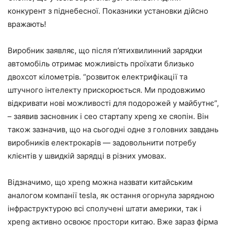
конкурент з піднебесної. Показники установки дійсно
вражають!
Виробник заявляє, що після п’ятихвилинний зарядки
автомобіль отримає можливість проїхати близько
двохсот кілометрів. “розвиток електрифікації та
штучного інтелекту прискорюється. Ми продовжимо
відкривати нові можливості для подорожей у майбутнє”,
– заявив засновник і ceo стартапу xpeng хе сяопін. Він
також зазначив, що на сьогодні одне з головних завдань
виробників електрокарів — задовольнити потребу
клієнтів у швидкій зарядці в різних умовах.
Відзначимо, що xpeng можна назвати китайським
аналогом компанії tesla, як остання огорнула зарядною
інфраструктурою всі сполучені штати америки, так і
xpeng активно освоює простори китаю. Вже зараз фірма