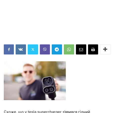
Схоже, що у tesla supercharger з’явився гідний