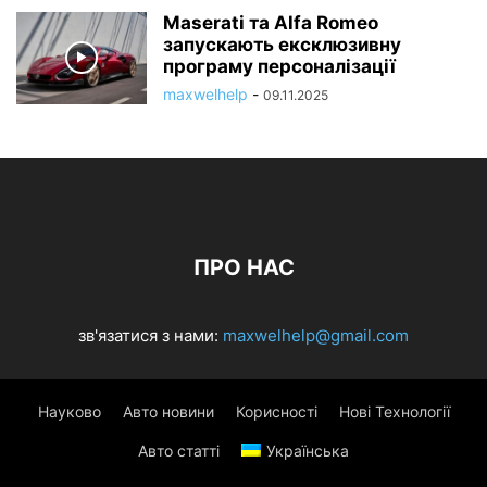
Maserati та Alfa Romeo
запускають ексклюзивну
програму персоналізації
maxwelhelp
-
09.11.2025
ПРО НАС
зв'язатися з нами:
maxwelhelp@gmail.com
Науково
Авто новини
Корисності
Нові Технології
Авто статті
Українська