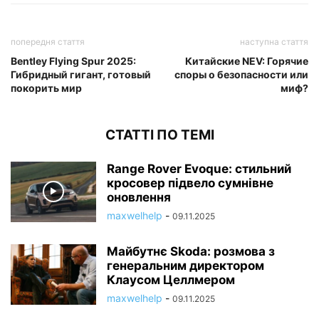
попередня стаття
наступна стаття
Bentley Flying Spur 2025:
Китайские NEV: Горячие
Гибридный гигант, готовый
споры о безопасности или
покорить мир
миф?
СТАТТІ ПО ТЕМІ
Range Rover Evoque: стильний
кросовер підвело сумнівне
оновлення
maxwelhelp
-
09.11.2025
Майбутнє Skoda: розмова з
генеральним директором
Клаусом Целлмером
maxwelhelp
-
09.11.2025