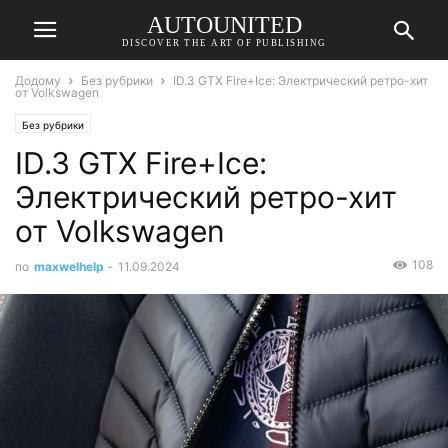
AUTOUNITED
DISCOVER THE ART OF PUBLISHING
Додому
Без рубрики
ID.3 GTX Fire+Ice: Электрический ретро-хит
от Volkswagen
Без рубрики
ID.3 GTX Fire+Ice:
Электрический ретро-хит
от Volkswagen
108
по
maxwelhelp
-
11.09.2024