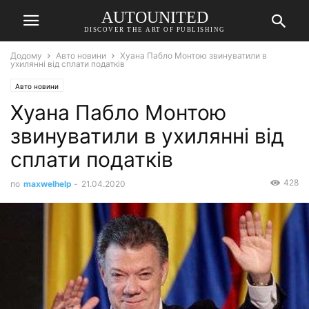
AUTOUNITED
DISCOVER THE ART OF PUBLISHING
Додому
Авто новини
Хуана Пабло Монтою звинуватили в
ухилянні від сплати податків
Авто новини
Хуана Пабло Монтою
звинуватили в ухилянні від
сплати податків
428
по
maxwelhelp
-
21.04.2020