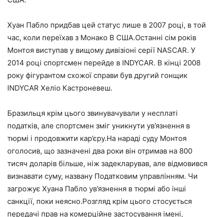
Хуан Пабло придбав цей статус лише в 2007 році, в той
час, коли переїхав з Монако В США.Останні сім років
Монтоя виступав у вищому дивізіоні серії NASCAR. У
2014 році спортсмен перейде в INDYCAR. В кінці 2008
року фігурантом схожої справи був другий гонщик
INDYCAR Хеліо Кастроневеш.
Бразильця крім цього звинувачували у несплаті
податків, але спортсмен зміг уникнути ув’язнення в
тюрмі і продовжити кар’єру.На нараді суду Монтоя
оголосив, що зазначені два роки він отримав на 800
тисяч доларів більше, ніж задекларував, але відмовився
визнавати суму, названу Податковим управлінням. Чи
загрожує Хуана Пабло ув’язнення в тюрмі або інші
санкції, поки неясно.Розгляд крім цього стосується
передачі прав на комерційне застосування імені,