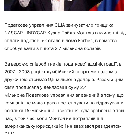
Податкове управління США звинуватило гонщика
NASCAR і INDYCAR Хуана Пабло Монтою в ухиленні від
сплати податків. Як стало відомо Forbes, відомство
спробує взяти з пілота 2,7 мільйона доларів.
За версією співробітників податкової адміністрації, в
2007 і 2008 році колумбійський спортсмен разом з
дружиною отримав 9,5 мільйона доларів.
Разом з цим
сім’я прописала у декларації суму 2,4
мільйона.Податкове управління впевнений в тому, що
компанія не мала права претендувати на відрахування,
оскільки 15-мільйонна інвестиція була зроблена в той
час, в той час, коли Монтоя не потрапляв під
американську юрисдикцію і не вважався резидентом
США.