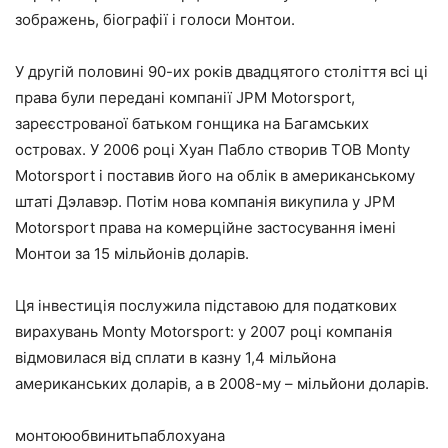
зображень, біографії і голоси Монтои.
У другій половині 90-их років двадцятого століття всі ці
права були передані компанії JPM Motorsport,
зареєстрованої батьком гонщика на Багамських
островах. У 2006 році Хуан Пабло створив ТОВ Monty
Motorsport і поставив його на облік в американському
штаті Дэлавэр. Потім нова компанія викупила у JPM
Motorsport права на комерційне застосування імені
Монтои за 15 мільйонів доларів.
Ця інвестиція послужила підставою для податкових
вирахувань Monty Motorsport: у 2007 році компанія
відмовилася від сплати в казну 1,4 мільйона
американських доларів, а в 2008-му – мільйони доларів.
монтоюобвинитьпаблохуана