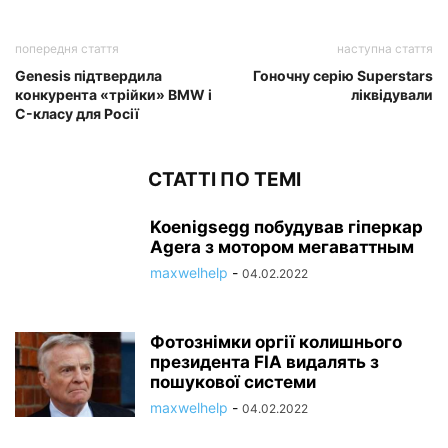
попередня стаття
наступна стаття
Genesis підтвердила
Гоночну серію Superstars
конкурента «трійки» BMW і
ліквідували
C-класу для Росії
СТАТТІ ПО ТЕМІ
Koenigsegg побудував гіперкар
Agera з мотором мегаваттным
maxwelhelp
-
04.02.2022
Фотознімки оргії колишнього
президента FIA видалять з
пошукової системи
maxwelhelp
-
04.02.2022