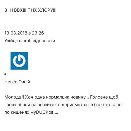
З ІН ВВХ!!! ПНХ ХЛОРУ!!!
13.03.2018 в 23:26
Увійдіть щоб відповісти
Негес Овсій
Молодці! Хоч одна нормальна новину… Головне щоб
гроші пішли на розвиток підприємства і в бютжет, а не
по кишенях муDUCKов….