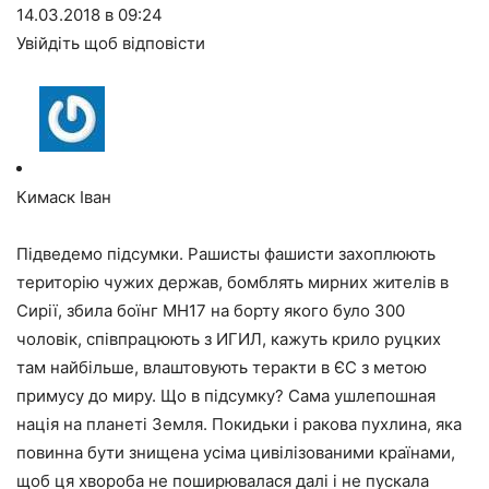
14.03.2018 в 09:24
Увійдіть щоб відповісти
Кимаск Іван
Підведемо підсумки. Рашисты фашисти захоплюють
територію чужих держав, бомблять мирних жителів в
Сирії, збила боїнг MH17 на борту якого було 300
чоловік, співпрацюють з ИГИЛ, кажуть крило руцких
там найбільше, влаштовують теракти в ЄС з метою
примусу до миру. Що в підсумку? Сама ушлепошная
нація на планеті Земля. Покидьки і ракова пухлина, яка
повинна бути знищена усіма цивілізованими країнами,
щоб ця хвороба не поширювалася далі і не пускала