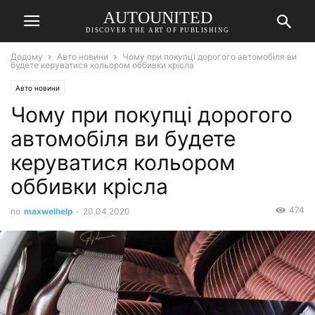
AUTOUNITED
DISCOVER THE ART OF PUBLISHING
Додому
Авто новини
Чому при покупці дорогого автомобіля ви
будете керуватися кольором оббивки крісла
Авто новини
Чому при покупці дорогого
автомобіля ви будете
керуватися кольором
оббивки крісла
474
по
maxwelhelp
-
20.04.2020