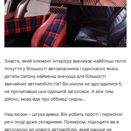
Знаєте, який елемент інтер’єру викликає найбільш теплі
почуття у більшості автовласників і одночасно якась
деталь салону найменш значуща для більшості
звичайних автомобілістів? Ви ніколи не здогадалися б,
не прочитавши сьогоднішній заголовок. А між тим,
дійсно, мова йде про оббивці сидінь…
Наш мозок – штука дивна. Він робить прості і пересічні
речі іноді дуже складними. Приміром, підходите ви в
автосалоні до нового автомобілю, який раніше не