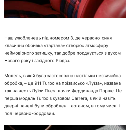
Наш улюбленець під номером 3, де червоно-синя
класична оббивка «тартана» створює атмосферу
неймовірного затишку, так добре поєднується з духом
Нового року і західного Різдва.
Модель, в якій була застосована настільки незвичайна
обробка, – це 911 Turbo на прізвисько «Луїза», названа
так на честь Луїзи Пьеч, дочки Фердинанда Порше. Це
перша модель Turbo з кузовом Carrera, в якій навіть
дверні панелі були оброблені тартаном, в тому числі і
пол червоно-бордовий.