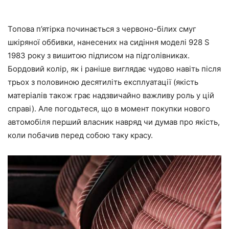
Топова п’ятірка починається з червоно-білих смуг
шкіряної оббивки, нанесених на сидіння моделі 928 S
1983 року з вишитою підписом на підголівниках.
Бордовий колір, як і раніше виглядає чудово навіть після
трьох з половиною десятиліть експлуатації (якість
матеріалів також грає надзвичайно важливу роль у цій
справі). Але погодьтеся, що в момент покупки нового
автомобіля перший власник навряд чи думав про якість,
коли побачив перед собою таку красу.