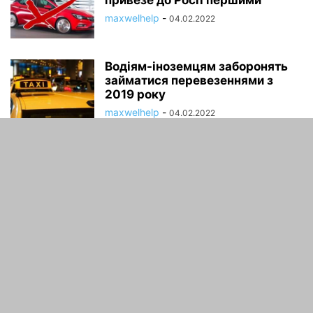
привезе до Росії першими
maxwelhelp
-
04.02.2022
Водіям-іноземцям заборонять
займатися перевезеннями з
2019 року
maxwelhelp
-
04.02.2022
ПРО НАС
зв'язатися з нами:
maxwelhelp@gmail.com