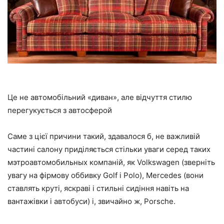
Це не автомобільний «диван», але відчуття стилю
перегукується з автосферой
Саме з цієї причини такий, здавалося б, не важливій
частині салону приділяється стільки уваги серед таких
мэтроавтомобильных компаній, як Volkswagen (зверніть
увагу на фірмову оббивку Golf і Polo), Mercedes (вони
ставлять круті, яскраві і стильні сидіння навіть на
вантажівки і автобуси) і, звичайно ж, Porsche.