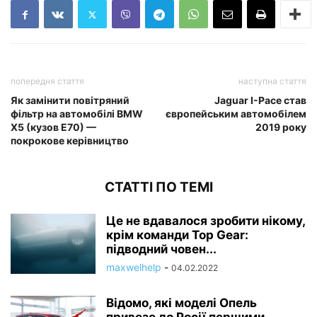
попередня стаття
наступна стаття
Як замінити повітряний
Jaguar I-Pace став
фільтр на автомобілі BMW
європейським автомобілем
X5 (кузов E70) —
2019 року
покрокове керівництво
СТАТТІ ПО ТЕМІ
Це не вдавалося зробити нікому,
крім команди Top Gear:
підводний човен...
maxwelhelp
-
04.02.2022
Відомо, які моделі Опель