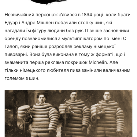
Незвичайний персонаж з’явився в 1894 році, коли брати
Едуар і Андре Мішлен побачили стопку шин, які
нагадали їм фігуру людини без рук. Пізніше засновники
бренду познайомилися з мультиплікатором по імені О
Галоп, який раніше розробляв рекламу німецької
пивоварні. Вона була виконана в тому ж форматі, що і
знаменита перша реклама покришок Michelin. Але
тільки німецького любителя пива замінили величезним
големом з шин.