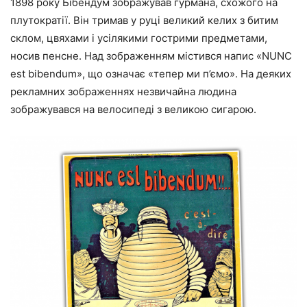
1898 року Бібендум зображував гурмана, схожого на
плутократії. Він тримав у руці великий келих з битим
склом, цвяхами і усілякими гострими предметами,
носив пенсне. Над зображенням містився напис «NUNC
est bibendum», що означає «тепер ми п’ємо». На деяких
рекламних зображеннях незвичайна людина
зображувався на велосипеді з великою сигарою.