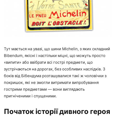
Тут мається на увазі, що шини Michelin, з яких складний
Bibendum, якісні і настільки міцні, що можуть просто
«випити» або ввібрати всі гострі предмети, що
зустрічаються на дорогах, без особливих наслідків. З
боків від Бібендума розташувалися такі ж чоловічки з
покришок, які не змогли витримати випробування
гострими предметами — вони виглядають
пригніченими і спущеними.
Початок історії дивного героя