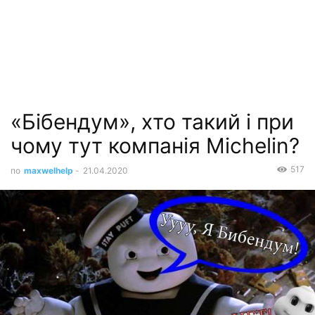
«Бібендум», хто такий і при
чому тут компанія Michelin?
517
по
maxwelhelp
-
21.04.2020