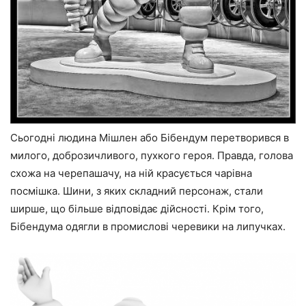
Сьогодні людина Мішлен або Бібендум перетворився в
милого, доброзичливого, пухкого героя. Правда, голова
схожа на черепашачу, на ній красується чарівна
посмішка. Шини, з яких складний персонаж, стали
ширше, що більше відповідає дійсності. Крім того,
Бібендума одягли в промислові черевики на липучках.