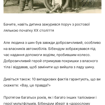
Бачите, навіть дитина зажурився поруч з ростової
лялькою початку XX століття
Але людина з шин був завжди доброзичливий, особливо
на власників автомобілів. Бібендум зображувався під
час надання допомоги водіям, пробившим колесо.
Доброзичливий герой отримував покришки з власного
тіла і віддавав, щоб замінити що вийшла з ладу шину.
Дивіться також: 10 випадкових фактів гарантують, що ви
скажете: «Вау, це правда?»
Протягом багатьох років, як і багато інших талісмани і
герої мультфільмів, Бібендум зберіг в «дорослому