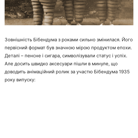
Зовнішність Бібендума з роками сильно змінилася. Його
первісний формат був значною мірою продуктом епохи.
Деталі – пенсне і сигара, символізували статус і успіх.
Але досить швидко аксесуари пішли в минуле, що
доводить анімаційний ролик за участю Бібендума 1935
року випуску: