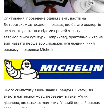
Опитування, проведене одним з ентузіастів на
Детроитском автосалоні, показав, що багато експертів
не знають достатньо відомих речей зі світу
автомобільної культури. Наприклад, практично ніхто не
зміг назвати перше або справжнє ім’я людини, який
рекламує покришки Michelin.
Цього симпотягу з шин звали Бібендум. Читачі, які
знають латинську мову, переведуть таке ім’я як
дієслово, що означає «випити». У самій першій рекламі