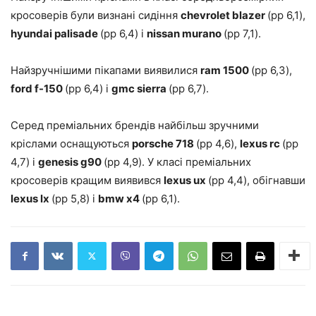
кросоверів були визнані сидіння
chevrolet blazer
(рр 6,1),
hyundai palisade
(рр 6,4) і
nissan murano
(рр 7,1).
Найзручнішими пікапами виявилися
ram 1500
(рр 6,3),
ford f-150
(рр 6,4) і
gmc sierra
(рр 6,7).
Серед преміальних брендів найбільш зручними
кріслами оснащуються
porsche 718
(рр 4,6),
lexus rc
(рр
4,7) і
genesis g90
(рр 4,9). У класі преміальних
кросоверів кращим виявився
lexus ux
(рр 4,4), обігнавши
lexus lx
(рр 5,8) і
bmw x4
(рр 6,1).