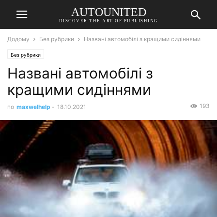
AUTOUNITED
DISCOVER THE ART OF PUBLISHING
Додому
Без рубрики
Названі автомобілі з кращими сидіннями
Без рубрики
Названі автомобілі з
кращими сидіннями
193
по
maxwelhelp
-
18.10.2021