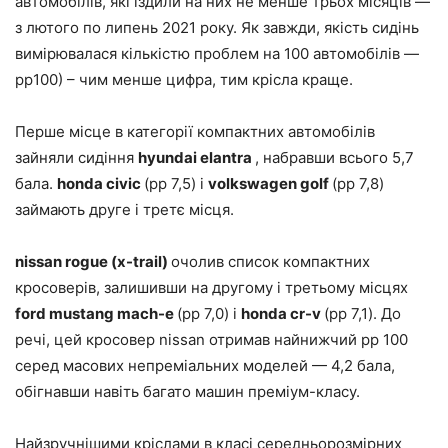
автомобілів, які їздили на них не менше трьох місяців —
з лютого по липень 2021 року. Як завжди, якість сидінь
вимірювалася кількістю проблем на 100 автомобілів —
pp100) – чим менше цифра, тим крісла краще.
Перше місце в категорії компактних автомобілів
зайняли сидіння
hyundai elantra
, набравши всього 5,7
бала.
honda civic
(рр 7,5) і
volkswagen golf
(рр 7,8)
займають друге і третє місця.
nissan rogue (x-trail)
очолив список компактних
кросоверів, залишивши на другому і третьому місцях
ford mustang mach-e
(рр 7,0) і
honda cr-v
(рр 7,1). До
речі, цей кросовер nissan отримав найнижчий pp 100
серед масових непреміальних моделей — 4,2 бала,
обігнавши навіть багато машин преміум-класу.
Найзручнішими кріслами в класі середньорозмірних