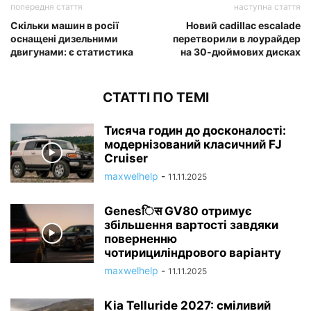
попередня стаття
наступна стаття
Скільки машин в росії
Новий cadillac escalade
оснащені дизельними
перетворили в лоурайдер
двигунами: є статистика
на 30-дюймових дисках
СТАТТІ ПО ТЕМІ
Тисяча годин до досконалості:
модернізований класичний FJ
Cruiser
maxwelhelp
-
11.11.2025
Genesिस GV80 отримує
збільшення вартості завдяки
поверненню
чотирициліндрового варіанту
maxwelhelp
-
11.11.2025
Kia Telluride 2027: сміливий