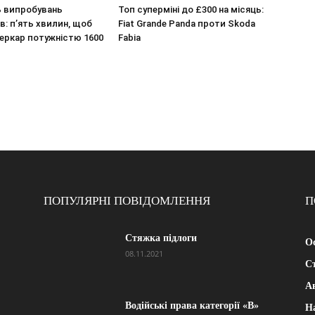
ь випробувань
Топ суперміні до £300 на місяць:
в: п’ять хвилин, щоб
Fiat Grande Panda проти Skoda
перкар потужністю 1600
Fabia
ПОПУЛЯРНІ ПОВІДОМЛЕННЯ
П
Стяжка підлоги
Ос
08.11.2021
Ст
А
Водійські права категорії «B»
Н