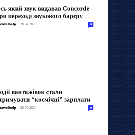
сь який звук видавав Concorde
ри переході звукового барєру
xwelhelp
-
20.04.2020
0
одії вантажівок стали
тримувати “космічні” зарплати
xwelhelp
-
20.09.2021
0