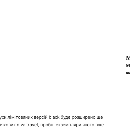
М
м
ma
ск лімітованих версій black буде розширено ще
яховик niva travel, пробні екземпляри якого вже