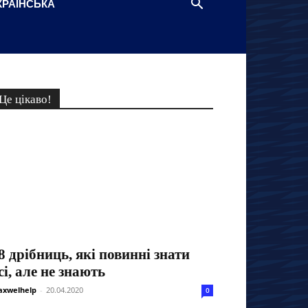
КРАЇНСЬКА
Це цікаво!
8 дрібниць, які повинні знати
сі, але не знають
xwelhelp
-
20.04.2020
0