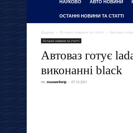
НАУКОВО
АВТО НОВИНИ
ОСТАННІ НОВИНИ ТА СТАТТІ
Додому
Останні новини та статті
Автоваз готує
Останні новини та статті
Автоваз готує lada
виконанні black
по
maxwelhelp
-
07.10.2021