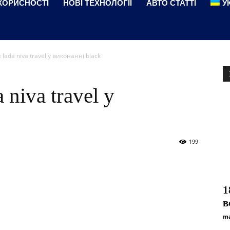
КОРИСНОСТІ
НОВІ ТЕХНОЛОГІЇ
АВТО СТАТТІ
У
 lada niva travel у виконанні black
 niva travel у
199
1
в
ma