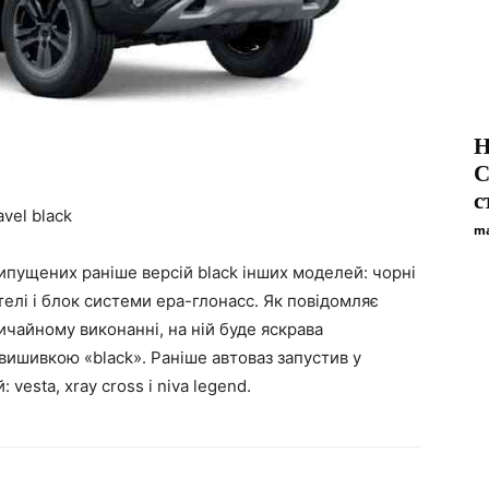
Н
C
с
vel black
ma
випущених раніше версій black інших моделей: чорні
телі і блок системи ера-глонасс. Як повідомляє
ичайному виконанні, на ній буде яскрава
вишивкою «black». Раніше автоваз запустив у
vesta, xray cross і niva legend.