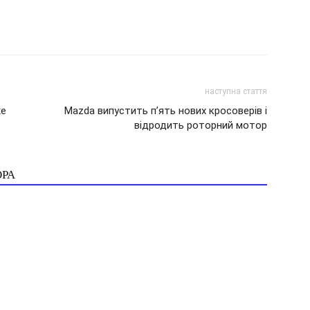
наступна стаття
же
Mazda випустить п’ять нових кросоверів і
відродить роторний мотор
ОРА