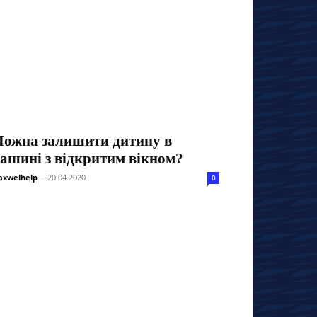
ожна залишити дитину в
ашині з відкритим вікном?
xwelhelp
-
20.04.2020
0