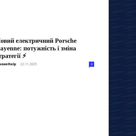
овий електричний Porsche
ayenne: потужність і зміна
тратегії ⚡
xwelhelp
-
22.11.2025
0