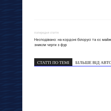
попередня стаття
Несподівано: на кордоні білорусі та єс май
зникли черги з фур
СТАТТІ ПО ТЕМІ
БІЛЬШЕ ВІД АВТ