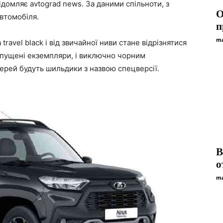
ідомляє avtograd news. За даними спільноти, з
О
автомобіля.
п
ma
 travel black і від звичайної ниви стане відрізнятися
ипущені екземпляри, і виключно чорним
верей будуть шильдики з назвою спецверсії.
В
о
ma