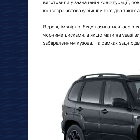
виготовили у зазначеній конфігурації, пов
конвеєра автовазу зійшли вже два таких 
Версія, імовірно, буде називатися lada niva
чорними дисками, а якщо мати на увазі в
забарвленням кузова. На рамках задніх д