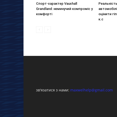
Спорт-характер Vauxhall
Реальніст
Grandland: неминучий компроміс у
автомобілі
комфорті
оцінити гі
к.с
зв'язатися з нами:
maxwelhelp@gmail.com