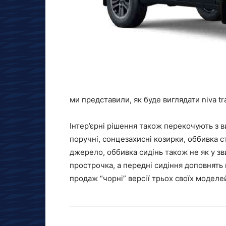
ми представили, як буде виглядати niva tra
Інтер’єрні рішення також перекочують з 
поручні, сонцезахисні козирки, оббивка с
джерело, оббивка сидінь також не як у зв
прострочка, а передні сидіння доповнять 
продаж “чорні” версії трьох своїх моделей: 