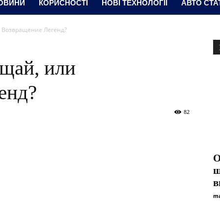
ОВИНИ
КОРИСНОСТІ
НОВІ ТЕХНОЛОГІЇ
АВТО СТА
и Возвращение Легенд?
щай, или
енд?
82
О
ш
в
ma