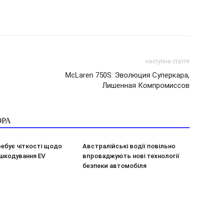
наступна стаття
McLaren 750S: Эволюция Суперкара,
Лишенная Компромиссов
ОРА
ебує чіткості щодо
Австралійські водії повільно
шкодування EV
впроваджують нові технології
безпеки автомобіля