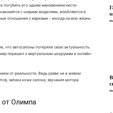
же погубить его одним мановением кисти
Г
накомятся с новыми моделями, влюбляются в
о
ные отношения с марками – иногда на всю жизнь.
ma
, что автосалоны потеряли свою актуальность.
 мир перешел к виртуальным шоурумам и онлайн-
ием от реальности. Ведь разве не в живом
В
ов, запаха кожи салона, звучания мотора
с
ma
з от Олимпа