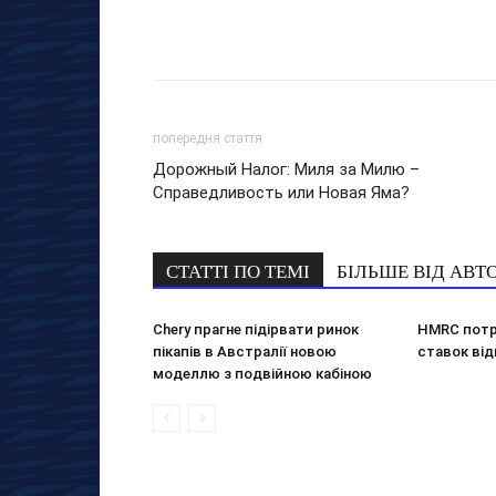
попередня стаття
Дорожный Налог: Миля за Милю –
Справедливость или Новая Яма?
СТАТТІ ПО ТЕМІ
БІЛЬШЕ ВІД АВТ
Chery прагне підірвати ринок
HMRC потр
пікапів в Австралії новою
ставок від
моделлю з подвійною кабіною