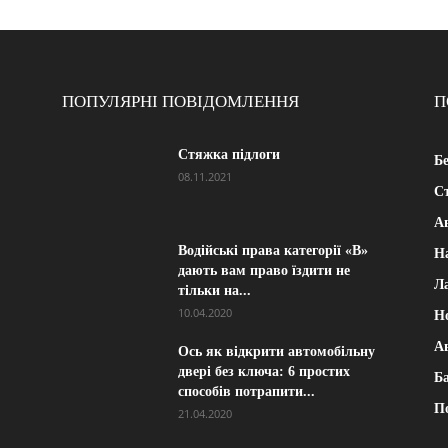
ПОПУЛЯРНІ ПОВІДОМЛЕННЯ
П
Стяжка підлоги
Б
08.11.2021
Ст
А
Водійські права категорії «B»
Н
дають вам право їздити не
Л
тільки на...
10.04.2020
Н
А
Ось як відкрити автомобільну
двері без ключа: 6 простих
Ба
способів потрапити...
П
21.04.2020