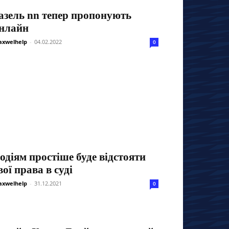
азель nn тепер пропонують
нлайн
xwelhelp
-
04.02.2022
0
одіям простіше буде відстояти
вої права в суді
xwelhelp
-
31.12.2021
0