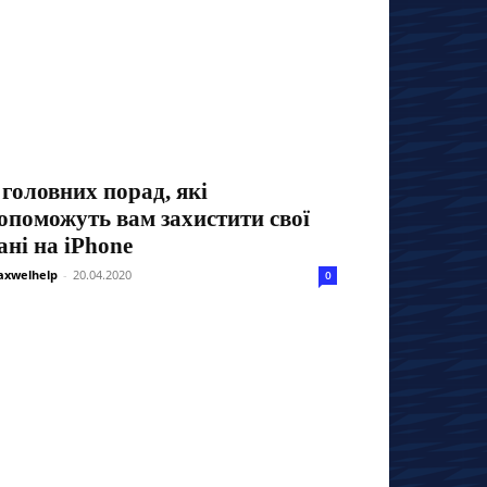
 головних порад, які
опоможуть вам захистити свої
ані на iPhone
xwelhelp
-
20.04.2020
0