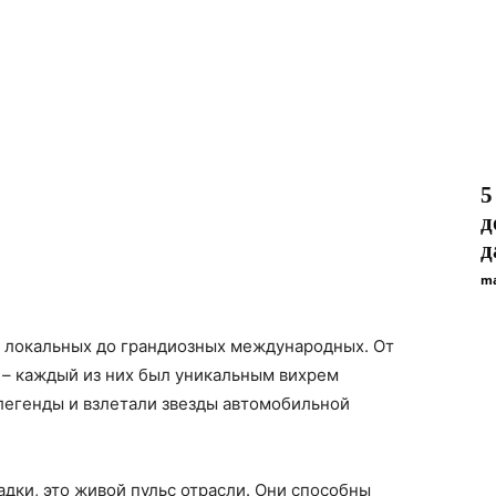
5
д
д
ma
х локальных до грандиозных международных. От
 – каждый из них был уникальным вихрем
легенды и взлетали звезды автомобильной
адки, это живой пульс отрасли. Они способны