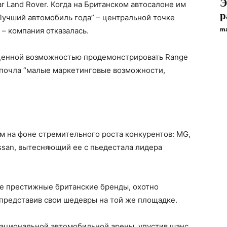
Э
r Land Rover. Когда на Британском автосалоне им
р
Лучший автомобиль года” – центральной точке
ma
 – компания отказалась.
сценной возможностью продемонстрировать Range
дпочла “малые маркетинговые возможности,
м на фоне стремительного роста конкурентов: MG,
ssan, вытесняющий ее с пьедестала лидера
нее престижные британские бренды, охотно
представив свои шедевры на той же площадке.
национальной автомобильной арены, упустив шанс