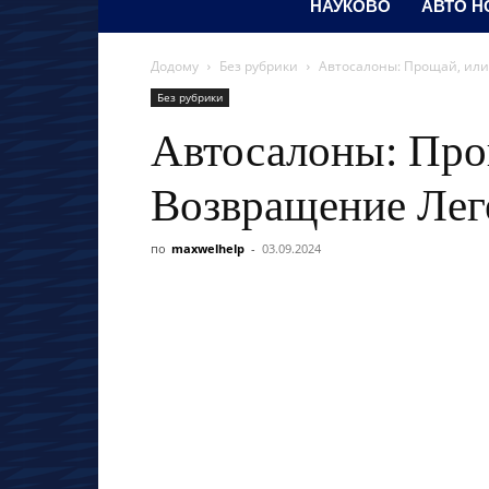
НАУКОВО
АВТО Н
Додому
Без рубрики
Автосалоны: Прощай, ил
Без рубрики
Автосалоны: Про
Возвращение Лег
по
maxwelhelp
-
03.09.2024