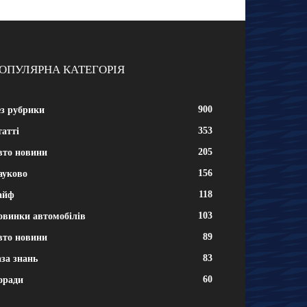
ОПУЛЯРНА КАТЕГОРІЯ
900
ез рубрики
353
атті
205
вто новини
156
ауково
118
айф
103
овинки автомобілів
89
вто новини
83
за знань
60
оради