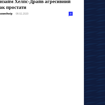
нзайм Хелпс-Драйв агресивний
ак простати
xwelhelp
-
08.02.2020
0