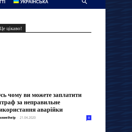
ТТІ
УКРАЇНСЬКА
Це цікаво!
сь чому ви можете заплатити
траф за неправильне
икористання аварійки
xwelhelp
-
21.04.2020
0