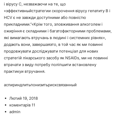
і вірусу C, незважаючи на те, що
«эффективныйстратегии скорочення вірусу гепатиту B і
HCV є не завжди доступними або повністю
прикладними.”«Крім того, зловживання алкоголем і
ожиріння є складними і багатофакторними проблемами,
які вимагають втручань в людині і системних рівнях»,
додають вони, завершаяэто, в той час як ми повинні
продовжувати досліджувати потенціал для нових
стратегій лікарського засобу як NSAIDs, ми не повинні
втрачати з виду потребу поліпшити встановлену
практикуи втручання.
аспириндлитьпонизитьрисксвязанный
Лютий 19, 2018
коментарів 11
admin