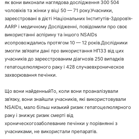
як вони виконали наглядова дослідження 300 504
чоловіків та жінки у віці 50 — 71 року.Учасники,
зареєстровані в дієті Національних Інститутів-Здоров’я-
AARP і медичному Дослідженні, повідомили про своє
використанні аспірину та іншого NSAIDs
исопровождались протягом 10 — 12 років.Дослідники
змогли зв’язати дані про використання НПЗЗ від цих
учасників до зареєстрованим діагнозів 250 випадків
гепатоцелюлярного раку і 428 случаевхроническое
захворювання печінки.
Що вони найденныйТо, коли вони проаналізували
зв’язку, вони знайшли учасників, які використовували
NSAIDs, мало більш низький ризик гепатоцелюлярного
раку і знижує ризик смерті від
хроническогозаболевание печінки у порівнянні з
учасниками, не використали препаратів.