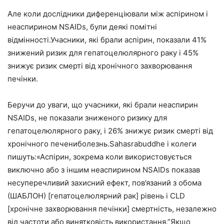
Але коли дослідники диференціювали між аспірином і
неаспирином NSAIDs, були деякі помітні
відмінності.Учасники, які брали аспірин, показали 41%
знижений ризик для гепатоцелюлярного раку і 45%
знижує ризик смерті від хронічного захворювання
печінки.
Беручи до уваги, що учасники, які брали неаспирин
NSAIDs, не показали зниженого ризику для
гепатоцелюлярного раку, і 26% знижує ризик смерті від
хронічного печениболезнь.Sahasrabuddhe і колеги
пишуть:«Аспірин, зокрема коли використовується
виключно або з іншим неаспирином NSAIDs показав
несуперечливий захисний ефект, пов’язаний з обома
(ШАБЛОН) [гепатоцелюлярний рак] рівень і CLD
[хронічне захворювання печінки] смертність, незалежно
від частоти або винятковість використання.”Якщо