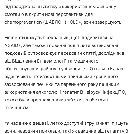
підтверджена, ці зв’язку з використанням аспірину
«могли б відкрити нові перспективи для
chemoprevention (ШАБЛОН) і CLD», вони завершують.
Експерти кажуть прекрасний, щоб подивитися на
NSAIDs, але також і повинні поліпшити встановлені
подходыВ супроводжує передовий статті, дослідників
від Відділення Епідеміології та Медичного
обслуговування району в університеті Оттави в Канаді,
відзначають чтоизвестными причинами хронічного
захворювання печінки та первинного раку печінки є
використання алкоголю, і гепатит B і вірусні інфекції C, і
також були предложенияиз зв’язку з діабетом і
ожирінням.
«У нас вже є дешеві, легко доступні втручання», пишуть
вони, наводячи приклади, такі як вакцини від гепатиту B