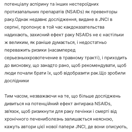
потенціалу аспірину та інших нестероїдних
протизапальних препаратів (NSAIDs) як превенторы
раку.Однак недавнє дослідження, видане в JNCI в
серпні, пропонує в той час какдоказательства
надихають, захисний ефект раку NSAIDs не є настільки
ж великим, як раніше думається, і недостатньо
переважить ризики (насамперед
серьезныхкровотечение в травному тракті), і приходить
до висновку, що занадто рано, щоб рекомендувати, щоб
люди почали брати їх, щоб відобразити рак.Що зробили
дослідники
Тим часом, незважаючи на те, що більше досліджень
дивиться на потенційний ефект антирака NSAIDs,
зв’язок, щоб ризикнути для раку печінки і смерті від
хронічного печениболезнь залишається неясною,
кажуть автори цієї нової папери JNCI, де вони описують,