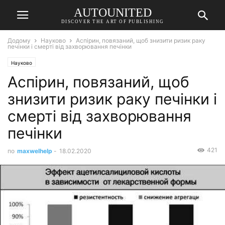
AUTOUNITED
DISCOVER THE ART OF PUBLISHING
Додому
Науково
Аспірин, повязаний, щоб знизити ризик раку
печінки і смерті від захворювання печінки
Науково
Аспірин, повязаний, щоб
знизити ризик раку печінки і
смерті від захворювання
печінки
421
по
maxwelhelp
-
18.02.2020