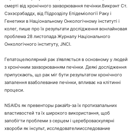
смерті від хронічного захворювання печінки.Викрэнт Ст.
Сэхэсрэбаддх, від Підрозділу Епідеміології Раку і
Генетики в Національному Онкологічному інституті і
колег, пише про їх результати дослідження вонлайновая
проблема 28 листопада Журналу Національного
Онкологічного інституту, JNCI.
Гепатоцелюлярний рак з’являється в основному у людей
з хронічним захворюванням печінки. Деякі дослідження
припускають, що рак міг бути результатом хронічного
запалення взаболевание печінки, впливає на клітинні
процеси.
NSAIDs як превенторы ракаИз-за їх протизапальних
властивостей та їх широкого використання, щоб
запобігти проблеми з серцем і цереброваскулярні
хвороби як інсульт, исследователиисследование