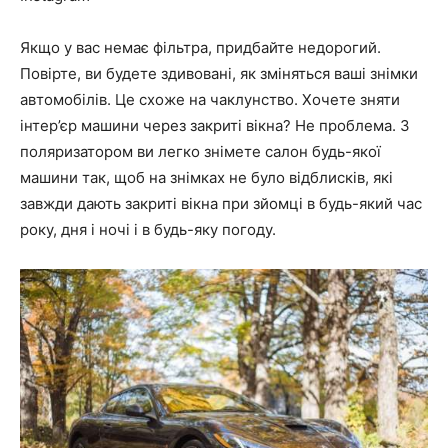
Якщо у вас немає фільтра, придбайте недорогий.
Повірте, ви будете здивовані, як зміняться ваші знімки
автомобілів. Це схоже на чаклунство. Хочете зняти
інтер’єр машини через закриті вікна? Не проблема. З
поляризатором ви легко знімете салон будь-якої
машини так, щоб на знімках не було відблисків, які
завжди дають закриті вікна при зйомці в будь-який час
року, дня і ночі і в будь-яку погоду.