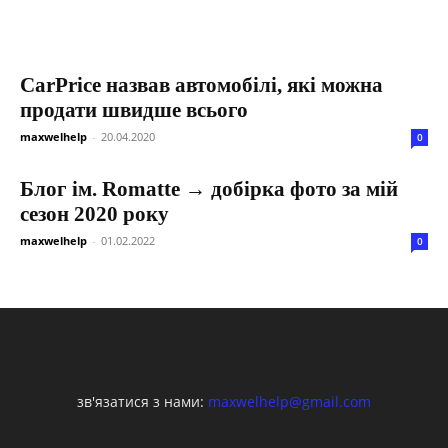
CarPrice назвав автомобілі, які можна
продати швидше всього
maxwelhelp
-
20.04.2020
0
Блог ім. Romatte → добірка фото за мій
сезон 2020 року
maxwelhelp
-
01.02.2022
0
зв'язатися з нами:
maxwelhelp@gmail.com