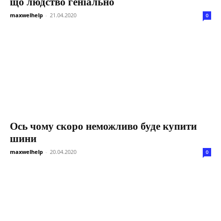
що людство геніально
maxwelhelp
-
21.04.2020
0
Ось чому скоро неможливо буде купити
шини
maxwelhelp
-
20.04.2020
0