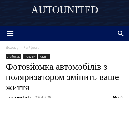
AUTOUNITED
DISCOVER THE ART OF PUBLISHING
Додому
Лайфхак
Лайфхак
Поради
Статті
Фотозйомка автомобілів з
поляризатором змінить ваше
життя
по
maxwelhelp
-
20.04.2020
428