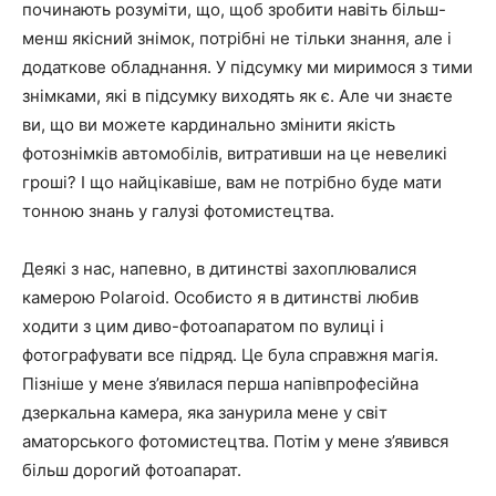
починають розуміти, що, щоб зробити навіть більш-
менш якісний знімок, потрібні не тільки знання, але і
додаткове обладнання. У підсумку ми миримося з тими
знімками, які в підсумку виходять як є. Але чи знаєте
ви, що ви можете кардинально змінити якість
фотознімків автомобілів, витративши на це невеликі
гроші? І що найцікавіше, вам не потрібно буде мати
тонною знань у галузі фотомистецтва.
Деякі з нас, напевно, в дитинстві захоплювалися
камерою Polaroid. Особисто я в дитинстві любив
ходити з цим диво-фотоапаратом по вулиці і
фотографувати все підряд. Це була справжня магія.
Пізніше у мене з’явилася перша напівпрофесійна
дзеркальна камера, яка занурила мене у світ
аматорського фотомистецтва. Потім у мене з’явився
більш дорогий фотоапарат.