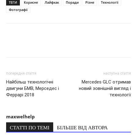
ТЕГИ
Корисне
Лайфхак
Поради
Різне
Технології
Фотографії
попередня стаття
наступна стаття
Найбільш технологічні
Mercedes GLC отримав
двигуни БМВ, Мерседес і
новий зовнішній вигляд і
Феррарі 2018
технології
maxwelhelp
СТАТТІ ПО ТЕМІ
БІЛЬШЕ ВІД АВТОРА