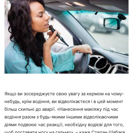
Якщо ви зосереджуєте свою увагу за кермом на чому-
небудь, крім водіння, ви відволікаєтеся і в цей момент
більш схильні до аварії. «Нанесення макіяжу під час
водіння разом з будь-якими іншими відволікаючими
діями подвоює час реакції, необхідну водієві для того,
щоб поставити ногу на гальмо», – каже Степан Шабаєв,