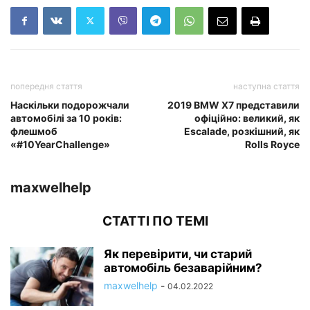
попередня стаття
наступна стаття
Наскільки подорожчали
2019 BMW X7 представили
автомобілі за 10 років:
офіційно: великий, як
флешмоб
Escalade, розкішний, як
«#10YearChallenge»
Rolls Royce
maxwelhelp
СТАТТІ ПО ТЕМІ
Як перевірити, чи старий
автомобіль безаварійним?
maxwelhelp
-
04.02.2022