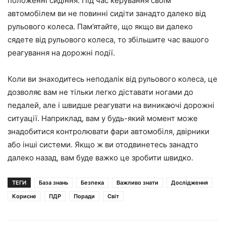
положенні сидіння. Під час керування своїм
автомобілем ви не повинні сидіти занадто далеко від
рульового колеса. Пам’ятайте, що якщо ви далеко
сядете від рульового колеса, то збільшите час вашого
реагування на дорожні події.
Коли ви знаходитесь неподалік від рульового колеса, це
дозволяє вам не тільки легко діставати ногами до
педалей, але і швидше реагувати на виникаючі дорожні
ситуації. Наприклад, вам у будь-який момент може
знадобитися контролювати фари автомобіля, двірники
або інші системи. Якщо ж ви отодвинетесь занадто
далеко назад, вам буде важко це зробити швидко.
ТЕГИ
База знань
Безпека
Важливо знати
Дослідження
Корисне
ПДР
Поради
Світ