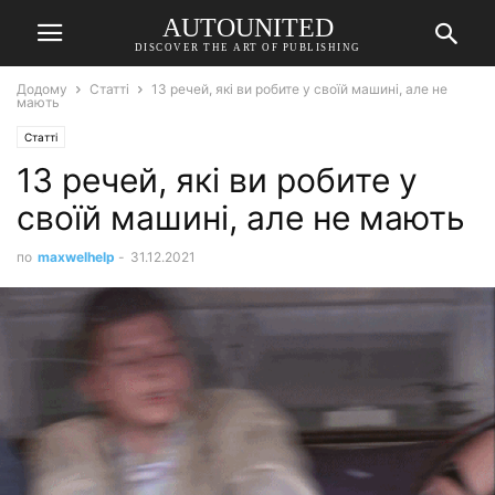
AUTOUNITED
DISCOVER THE ART OF PUBLISHING
Додому
Статті
13 речей, які ви робите у своїй машині, але не
мають
Статті
13 речей, які ви робите у
своїй машині, але не мають
по
maxwelhelp
-
31.12.2021