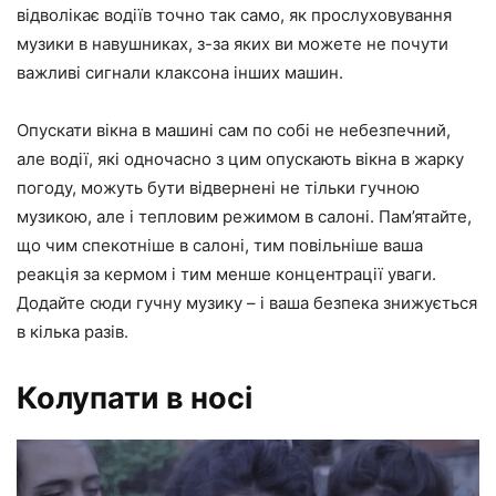
відволікає водіїв точно так само, як прослуховування
музики в навушниках, з-за яких ви можете не почути
важливі сигнали клаксона інших машин.
Опускати вікна в машині сам по собі не небезпечний,
але водії, які одночасно з цим опускають вікна в жарку
погоду, можуть бути відвернені не тільки гучною
музикою, але і тепловим режимом в салоні. Пам’ятайте,
що чим спекотніше в салоні, тим повільніше ваша
реакція за кермом і тим менше концентрації уваги.
Додайте сюди гучну музику – і ваша безпека знижується
в кілька разів.
Колупати в носі