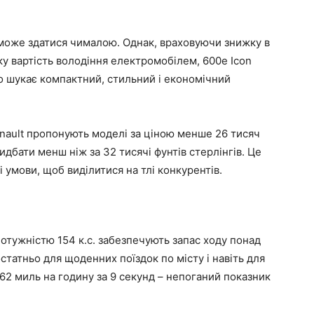
в може здатися чималою. Однак, враховуючи знижку в
ику вартість володіння електромобілем, 600e Icon
о шукає компактний, стильний і економічний
enault пропонують моделі за ціною менше 26 тисяч
идбати менш ніж за 32 тисячі фунтів стерлінгів. Це
 умови, щоб виділитися на тлі конкурентів.
отужністю 154 к.с. забезпечують запас ходу понад
татньо для щоденних поїздок по місту і навіть для
62 миль на годину за 9 секунд – непоганий показник