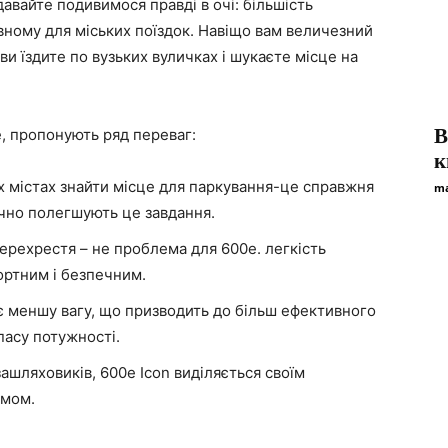
авайте подивимося правді в очі: більшість
ному для міських поїздок. Навіщо вам величезний
и їздите по вузьких вуличках і шукаєте місце на
В
e, пропонують ряд переваг:
к
 містах знайти місце для паркування-це справжня
ma
чно полегшують це завдання.
перехрестя – не проблема для 600e. легкість
ортним і безпечним.
 меншу вагу, що призводить до більш ефективного
пасу потужності.
ашляховиків, 600e Icon виділяється своїм
рмом.