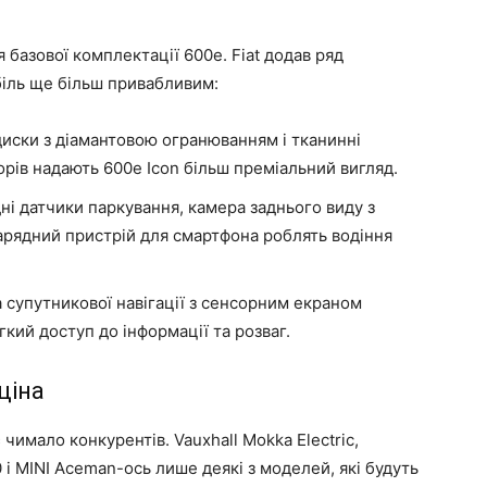
я базової комплектації 600e. Fiat додав ряд
біль ще більш привабливим:
диски з діамантовою огранюванням і тканинні
ьорів надають 600e Icon більш преміальний вигляд.
дні датчики паркування, камера заднього виду з
зарядний пристрій для смартфона роблять водіння
супутникової навігації з сенсорним екраном
кий доступ до інформації та розваг.
ціна
 чимало конкурентів. Vauxhall Mokka Electric,
0 і MINI Aceman-ось лише деякі з моделей, які будуть