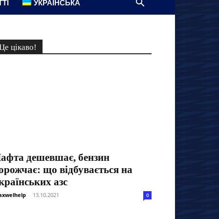
ТТІ
УКРАЇНСЬКА
Це цікаво!
афта дешевшає, бензин
орожчає: що відбувається на
країнських азс
xwelhelp
-
13.10.2021
0