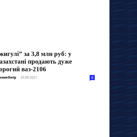
жигулі” за 3,8 млн руб: у
азахстані продають дуже
орогий ваз-2106
xwelhelp
-
20.09.2021
0