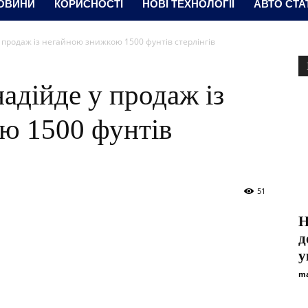
ОВИНИ
КОРИСНОСТІ
НОВІ ТЕХНОЛОГІЇ
АВТО СТА
у продаж із негайною знижкою 1500 фунтів стерлінгів
надійде у продаж із
ю 1500 фунтів
51
Н
д
у
ma