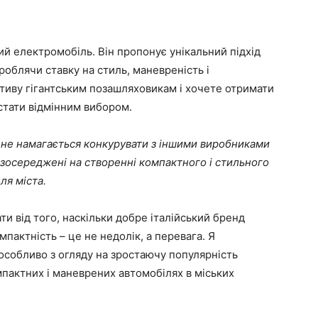
чий електромобіль. Він пропонує унікальний підхід
роблячи ставку на стиль, маневреність і
тиву гігантським позашляховикам і хочете отримати
стати відмінним вибором.
 не намагається конкурувати з іншими виробниками
и зосереджені на створенні компактного і стильного
ля міста.
ти від того, наскільки добре італійський бренд
пактність – це не недолік, а перевага. Я
, особливо з огляду на зростаючу популярність
мпактних і маневрених автомобілях в міських