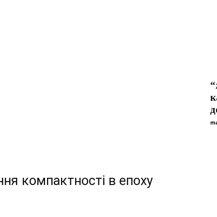
“
к
д
ma
ення компактності в епоху