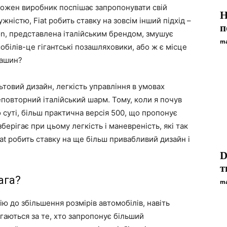
, кожен виробник поспішає запропонувати свій
Н
тужністю, Fiat робить ставку на зовсім інший підхід –
п
con, представлена італійським брендом, змушує
ma
білів-це гігантські позашляховики, або ж є місце
машин?
товий дизайн, легкість управління в умовах
неповторний італійський шарм. Тому, коли я почув
по суті, більш практична версія 500, що пропонує
зберігає при цьому легкість і маневреність, які так
 Fiat робить ставку на ще більш привабливий дизайн і
D
т
ага?
ma
ю до збільшення розмірів автомобілів, навіть
гаються за те, хто запропонує більший