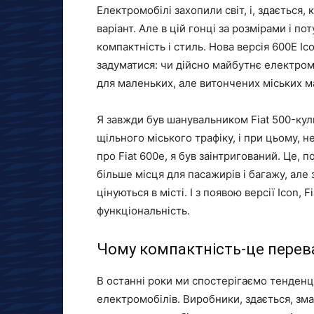
Електромобілі захопили світ, і, здається
варіант. Але в цій гонці за розмірами і по
компактність і стиль. Нова версія 600E I
задуматися: чи дійсно майбутнє електромо
для маленьких, але витончених міських 
Я завжди був шанувальником Fiat 500-куль
щільного міського трафіку, і при цьому, 
про Fiat 600e, я був заінтригований. Це, 
більше місця для пасажирів і багажу, але 
цінуються в місті. І з появою версії Icon,
функціональність.
Чому компактність-це перев
В останні роки ми спостерігаємо тенденці
електромобілів. Виробники, здається, зма