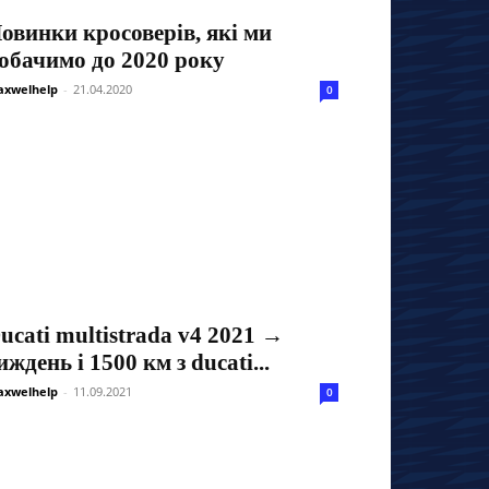
овинки кросоверів, які ми
обачимо до 2020 року
xwelhelp
-
21.04.2020
0
ucati multistrada v4 2021 →
иждень і 1500 км з ducati...
xwelhelp
-
11.09.2021
0