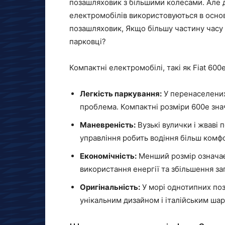
позашляховик з більшими колесами. Але д
електромобілів використовуються в основ
позашляховик, Якщо більшу частину часу в
парковці?
Компактні електромобілі, такі як Fiat 600
Легкість паркування:
У перенаселених
проблема. Компактні розміри 600e зна
Маневреність:
Вузькі вулички і жваві 
управління робить водіння більш комф
Економічність:
Менший розмір означає
використання енергії та збільшення за
Оригінальність:
У морі однотипних поз
унікальним дизайном і італійським ша