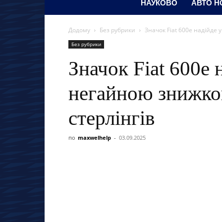
НАУКОВО
АВТО Н
Додому
Без рубрики
Значок Fiat 600e надійде 
Без рубрики
Значок Fiat 600e 
негайною знижко
стерлінгів
по
maxwelhelp
-
03.09.2025