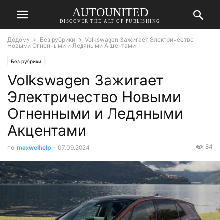
AUTOUNITED
DISCOVER THE ART OF PUBLISHING
Додому
Без рубрики
Volkswagen Зажигает Электричество
Новыми Огненными и Ледяными Акцентами
Без рубрики
Volkswagen Зажигает
Электричество Новыми
Огненными и Ледяными
Акцентами
84
по
maxwelhelp
-
07.09.2024