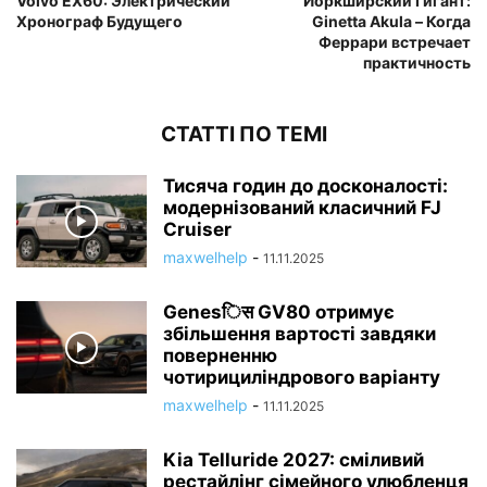
Volvo EX60: Электрический
Йоркширский Гигант:
Хронограф Будущего
Ginetta Akula – Когда
Феррари встречает
практичность
СТАТТІ ПО ТЕМІ
Тисяча годин до досконалості:
модернізований класичний FJ
Cruiser
maxwelhelp
-
11.11.2025
Genesिस GV80 отримує
збільшення вартості завдяки
поверненню
чотирициліндрового варіанту
maxwelhelp
-
11.11.2025
Kia Telluride 2027: сміливий
рестайлінг сімейного улюбленця