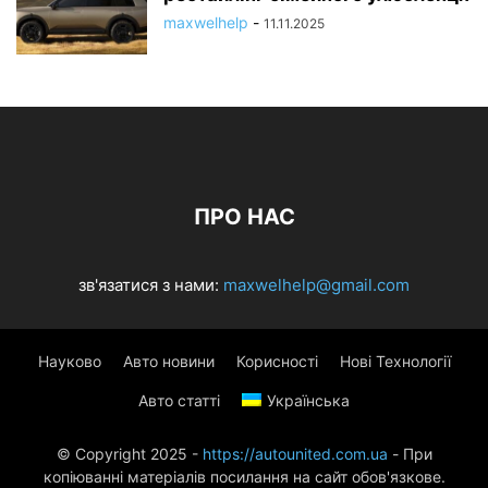
maxwelhelp
-
11.11.2025
ПРО НАС
зв'язатися з нами:
maxwelhelp@gmail.com
Науково
Авто новини
Корисності
Нові Технології
Авто статті
Українська
© Copyright 2025 -
https://autounited.com.ua
- При
копіюванні матеріалів посилання на сайт обов'язкове.