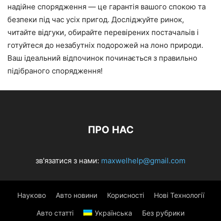
надійне спорядження — це гарантія вашого спокою та
безпеки під час усіх пригод. Досліджуйте ринок,
читайте відгуки, обирайте перевірених постачальів і
готуйтеся до незабутніх подорожей на лоно природи.
Ваш ідеальний відпочинок починається з правильно
підібраного спорядження!
ПРО НАС
зв'язатися з нами:
maxwelhelp@gmail.com
Науково
Авто новини
Корисності
Нові Технології
Авто статті
Українська
Без рубрики