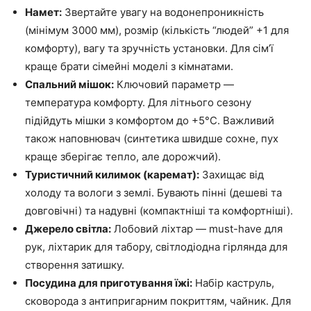
Намет:
Звертайте увагу на водонепроникність
(мінімум 3000 мм), розмір (кількість “людей” +1 для
комфорту), вагу та зручність установки. Для сім’ї
краще брати сімейні моделі з кімнатами.
Спальний мішок:
Ключовий параметр —
температура комфорту. Для літнього сезону
підійдуть мішки з комфортом до +5°C. Важливий
також наповнювач (синтетика швидше сохне, пух
краще зберігає тепло, але дорожчий).
Туристичний килимок (каремат):
Захищає від
холоду та вологи з землі. Бувають пінні (дешеві та
довговічні) та надувні (компактніші та комфортніші).
Джерело світла:
Лобовий ліхтар — must-have для
рук, ліхтарик для табору, світлодіодна гірлянда для
створення затишку.
Посудина для приготування їжі:
Набір каструль,
сковорода з антипригарним покриттям, чайник. Для