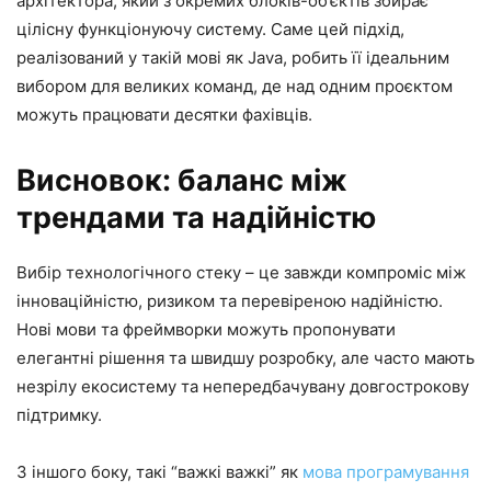
архітектора, який з окремих блоків-об’єктів збирає
цілісну функціонуючу систему. Саме цей підхід,
реалізований у такій мові як Java, робить її ідеальним
вибором для великих команд, де над одним проєктом
можуть працювати десятки фахівців.
Висновок: баланс між
трендами та надійністю
Вибір технологічного стеку – це завжди компроміс між
інноваційністю, ризиком та перевіреною надійністю.
Нові мови та фреймворки можуть пропонувати
елегантні рішення та швидшу розробку, але часто мають
незрілу екосистему та непередбачувану довгострокову
підтримку.
З іншого боку, такі “важкі важкі” як
мова програмування