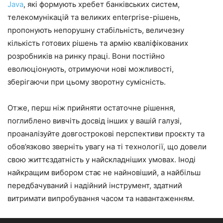
Java
, які формують хребет банківських систем,
телекомунікацій та великих enterprise-рішень,
пропонують непорушну стабільність, величезну
кількість готових рішень та армію кваліфікованих
розробників на ринку праці. Вони постійно
еволюціонують, отримуючи нові можливості,
зберігаючи при цьому зворотну сумісність.
Отже, перш ніж прийняти остаточне рішення,
поглиблено вивчіть досвід інших у вашій галузі,
проаналізуйте довгострокові перспективи проєкту та
обов’язково зверніть увагу на ті технології, що довели
свою життєздатність у найскладніших умовах. Іноді
найкращим вибором стає не найновіший, а найбільш
передбачуваний і надійний інструмент, здатний
витримати випробування часом та навантаженням.