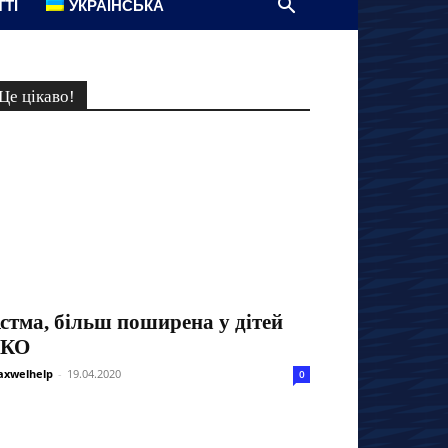
ТТІ
УКРАЇНСЬКА
Це цікаво!
стма, більш поширена у дітей
ЕКО
xwelhelp
-
19.04.2020
0