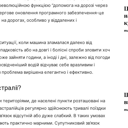
 революційною функцією “допомога на дорозі через
Ц
 чергове оновлення програмного забезпечення-це
н
на дорогах, особливо у віддалених і
к
ma
ситуації, коли машина зламалася далеко від
падковість або на довгі і болісні спроби зловити хоч
оже зайняти години, а іноді і дні, залежно від погоди
освідченіший водій відчуває себе вразливим і
я проблема вирішена елегантно і ефективно.
тралії?
Щ
и територіями, де населені пункти розташовані на
в
австралійців регулярно здійснюють тривалі поїздки
ma
зв’язок відсутній або дуже слабкий. В таких умовах
тають практично марними. Супутниковий зв’язок