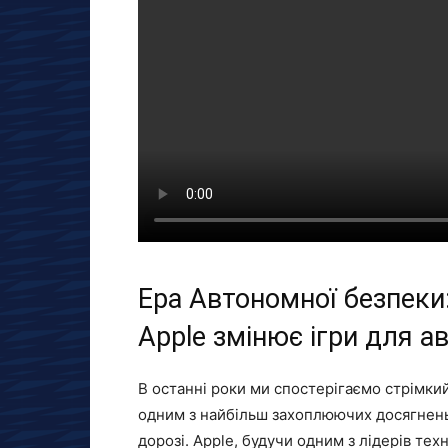
Ера Автономної безпеки:
Apple змінює ігри для а
В останні роки ми спостерігаємо стрімкий
одним з найбільш захоплюючих досягнень 
дорозі. Apple, будучи одним з лідерів техно