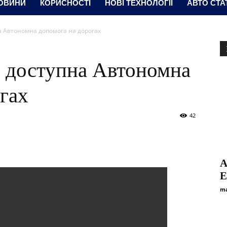
ОВИНИ
КОРИСНОСТІ
НОВІ ТЕХНОЛОГІЇ
АВТО СТА
на Автономна допомога на дорогах
р доступна Автономна
гах
42
А
ma