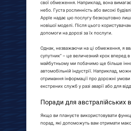
свої обмеження. Наприклад, вона вимагає 
небо. Густа рослинність або високі будів
Apple надає цю послугу безкоштовно лише
новішої моделі. Після цього користувача
допомоги на дорозі за їх послуги.
Однак, незважаючи на ці обмеження, я вв
супутник” – це величезний крок вперед в 
майбутньому ми побачимо ще більше іннов
автомобільній індустрії. Наприклад, можн
отримання інформації про дорожні умови 
екстрених служб у разі аварії або для ві
Поради для австралійських в
Якщо ви плануєте використовувати функці
порад, які допоможуть вам отримати макси