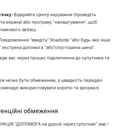
’язку:
Відкрийте Центр керування (проведіть
ута екрана) або програму “налаштування”, щоб
никового зв’язку.
Повідомлення “введіть” Roadside “або будь-яке інше
” екстрена допомога “або”спустошена шина”.
еде вас через процес підключення до супутника та
зок може бути обмеженим, а швидкість передачі
омендує використовувати короткі та зрозумілі
тенційні обмеження
НКЦІЯ “ДОПОМОГА на дорозі через супутник” має і