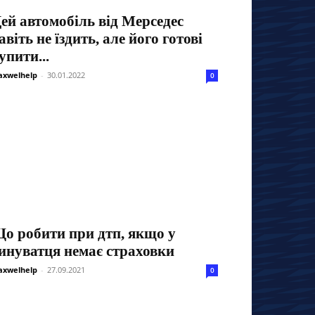
ей автомобіль від Мерседес
авіть не їздить, але його готові
упити...
xwelhelp
-
30.01.2022
0
о робити при дтп, якщо у
инуватця немає страховки
xwelhelp
-
27.09.2021
0