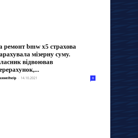
а ремонт bmw x5 страхова
арахувала мізерну суму.
ласник відвоював
ерерахунок,...
xwelhelp
-
14.10.2021
0