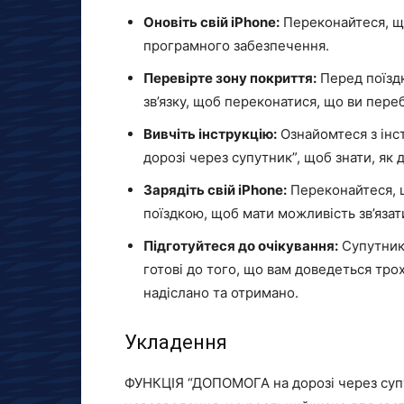
Оновіть свій iPhone:
Переконайтеся, щ
програмного забезпечення.
Перевірте зону покриття:
Перед поїздк
зв’язку, щоб переконатися, що ви переб
Вивчіть інструкцію:
Ознайомтеся з інс
дорозі через супутник”, щоб знати, як д
Зарядіть свій iPhone:
Переконайтеся, 
поїздкою, щоб мати можливість зв’язат
Підготуйтеся до очікування:
Супутнико
готові до того, що вам доведеться тро
надіслано та отримано.
Укладення
ФУНКЦІЯ “ДОПОМОГА на дорозі через супу