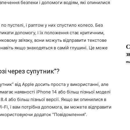
зпечення безпеки і допомоги водіям, які опинилися
 по пустелі, і раптом у них спустило колесо. Без
ликати допомогу, і їх положення стає критичним,
иковому зв’язку, вони можуть відправити текстове
С
навіть якщо знаходяться в самій глушині. Це може
з
ma
зі через супутник”?
ник” від Apple досить проста у використанні, але
магає наявності iPhone 14 або більш пізньої моделі
18.4 або більш пізньої версії. Якщо ви опинилися в
Wi-Fi, і вам потрібна допомога, ви можете відправити
використовуючи додаток “Повідомлення”.