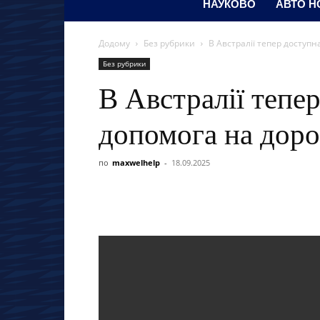
НАУКОВО
АВТО Н
Додому
Без рубрики
В Австралії тепер доступ
Без рубрики
В Австралії тепе
допомога на доро
по
maxwelhelp
-
18.09.2025