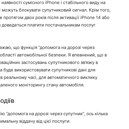
наявності сумісного iPhone і стабільного виду на
лі можуть блокувати супутниковий сигнал. Крім того,
 протягом двох років після активації iPhone 14 або
м доведеться платити постачальникам послуг
ажаю, що функція “допомога на дорозі через
області автомобільної безпеки. Я впевнений, що в
аційних застосувань супутникового зв’язку в
а буде використовувати супутникові дані для
в реальному часі, для автоматичного виклику
ддаленого моніторингу стану автомобіля.
одіїв
ю “допомога на дорозі через супутник”, ось кілька
мальну віддачу від цієї послуги: