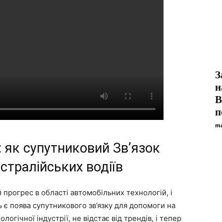
З
н
В
п
ma
 як супутниковий Зв’язок
встралійських водіїв
 прогрес в області автомобільних технологій, і
є поява супутникового зв’язку для допомоги на
логічної індустрії, не відстає від трендів, і тепер