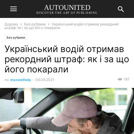
AUTOUNITED
DISCOVER THE ART OF PUBLISHING
Додому
Без рубрики
Український водій отримав рекордний
штраф: як і за що його покарали
Без рубрики
Український водій отримав
рекордний штраф: як і за що
його покарали
187
по
maxwelhelp
-
09.09.2021