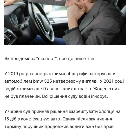
Як повідомляє “експерт”, про це пише тсн.
У 2019 році хлопець отримав 4 штрафи за керування
автомобілем bmw 525 нетверезому вигляді. У 2021 році
водій отримав ще 9 аналогічних штрафів. Жоден з них
не був плачений. Всі рішення суду водій ігнорує.
У червні суд прийняв рішення заарештувати хлопця на
15 діб з конфіскацією авто. Однак після закінчення
терміну порушник продовжив водити вже без прав.