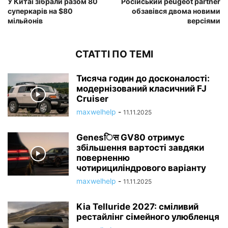
У Китаї зібрали разом 80
Російський peugeot partner
суперкарів на $80
обзавівся двома новими
мільйонів
версіями
СТАТТІ ПО ТЕМІ
Тисяча годин до досконалості:
модернізований класичний FJ
Cruiser
maxwelhelp
-
11.11.2025
Genesिस GV80 отримує
збільшення вартості завдяки
поверненню
чотирициліндрового варіанту
maxwelhelp
-
11.11.2025
Kia Telluride 2027: сміливий
рестайлінг сімейного улюбленця