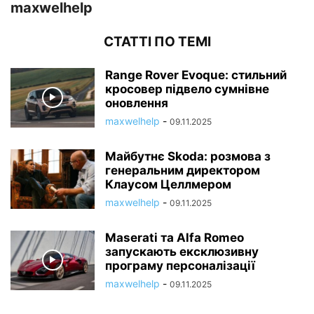
maxwelhelp
СТАТТІ ПО ТЕМІ
Range Rover Evoque: стильний
кросовер підвело сумнівне
оновлення
maxwelhelp
-
09.11.2025
Майбутнє Skoda: розмова з
генеральним директором
Клаусом Целлмером
maxwelhelp
-
09.11.2025
Maserati та Alfa Romeo
запускають ексклюзивну
програму персоналізації
maxwelhelp
-
09.11.2025