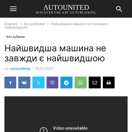
AUTOUNITED
DISCOVER THE ART OF PUBLISHING
Додому
Без рубрики
Найшвидша машина не завжди є
найшвидшою
Без рубрики
Найшвидша машина не
завжди є найшвидшою
по
maxwelhelp
-
29.10.2025