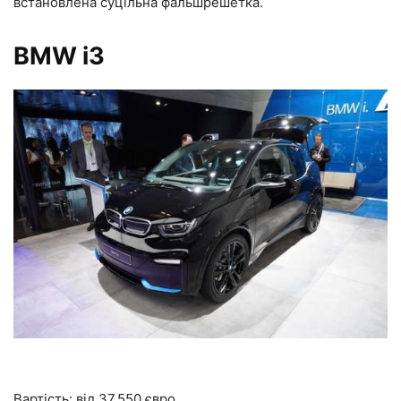
встановлена суцільна фальшрешетка.
BMW i3
Вартість:
від 37.550 євро