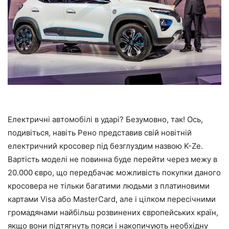
Електричні автомобілі в ударі? Безумовно, так! Ось,
подивіться, навіть Рено представив свій новітній
електричний кросовер під безглуздим назвою K-Ze.
Вартість моделі не повинна буде перейти через межу в
20.000 євро, що передбачає можливість покупки даного
кросовера не тільки багатими людьми з платиновими
картами Visa або MastеrCard, але і цілком пересічними
громадянами найбільш розвинених європейських країн,
якщо вони підтягнуть пояси і накопичують необхідну