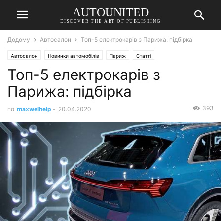
AUTOUNITED
DISCOVER THE ART OF PUBLISHING
Додому
Автосалон
Топ-5 електрокарів з Парижа: підбірка
Автосалон
Новинки автомобілів
Париж
Статті
Топ-5 електрокарів з
Парижа: підбірка
393
по
maxwelhelp
-
20.04.2020