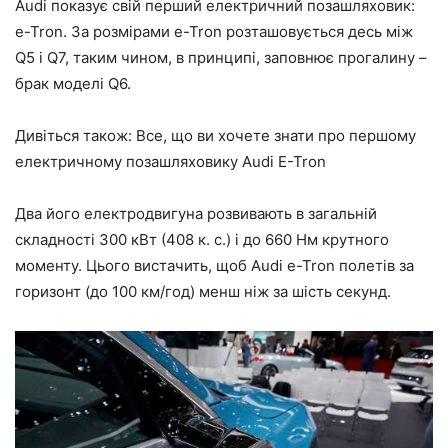
Audi показує свій перший електричний позашляховик:
e-Tron. За розмірами e-Tron розташовується десь між
Q5 і Q7, таким чином, в принципі, заповнює прогалину –
брак моделі Q6.
Дивіться також: Все, що ви хочете знати про першому
електричному позашляховику Audi E-Tron
Два його електродвигуна розвивають в загальній
складності 300 кВт (408 к. с.) і до 660 Нм крутного
моменту. Цього вистачить, щоб Audi e-Tron полетів за
горизонт (до 100 км/год) менш ніж за шість секунд.