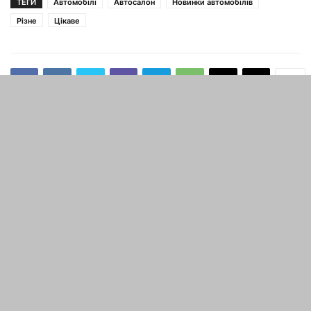
ТЕГИ
Автомобілі
Автосалон
Новинки автомобілів
Різне
Цікаве
попередня стаття
наступна стаття
Спортивні машини 80-х –
Електричний гальмо
це було час справжніх
замість ручного. Що краще,
автомобілів
а що гірше класичного
рішення?
СТАТТІ ПО ТЕМІ
Як перевірити, чи старий
автомобіль безаварійним?