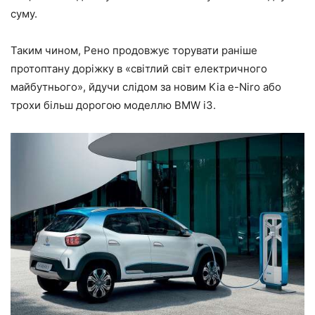
суму.
Таким чином, Рено продовжує торувати раніше
протоптану доріжку в «світлий світ електричного
майбутнього», йдучи слідом за новим Kia e-Niro або
трохи більш дорогою моделлю BMW i3.