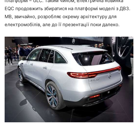
платформі – GLC. Таким чином, електрична новинка
EQC продовжить збиратися на платформі моделі з ДВЗ.
MB, звичайно, розробляє окрему архітектуру для
електромобілів, але до її презентації поки далеко.