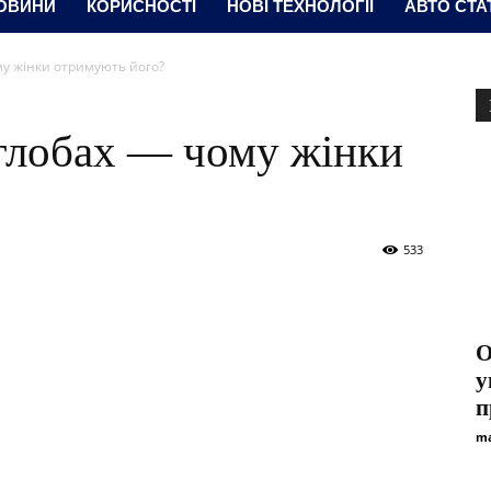
ОВИНИ
КОРИСНОСТІ
НОВІ ТЕХНОЛОГІЇ
АВТО СТА
му жінки отримують його?
углобах — чому жінки
533
О
у
п
ma