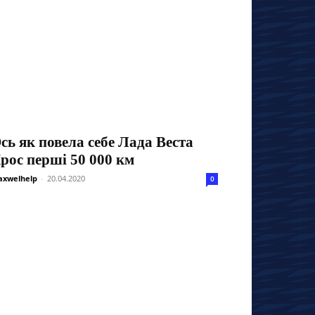
сь як повела себе Лада Веста
рос перші 50 000 км
xwelhelp
-
20.04.2020
0