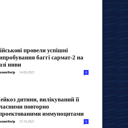
ійськові провели успішні
ипробування баггі сармат-2 на
азі ниви
xwelhelp
-
14.09.2021
0
ейкоз дитини, вилікуваний її
ласними повторно
проектованими иммуноцитами
xwelhelp
-
13.10.2021
0