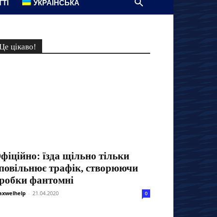
ТТІ
УКРАЇНСЬКА
Це цікаво!
фіційно: їзда щільно тільки
повільнює трафік, створюючи
робки фантомні
xwelhelp
-
21.04.2020
0