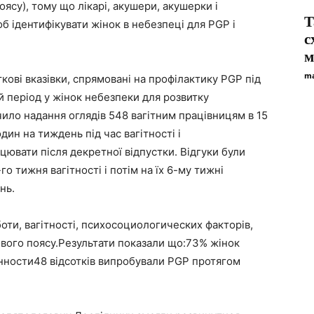
оясу), тому що лікарі, акушери, акушерки і
Т
б ідентифікувати жінок в небезпеці для PGP і
с
.
м
ma
ові вказівки, спрямовані на профілактику PGP під
ий період у жінок небезпеки для розвитку
ило надання оглядів 548 вагітним працівницям в 15
дин на тиждень під час вагітності і
ювати після декретної відпустки. Відгуки були
о тижня вагітності і потім на їх 6-му тижні
нь.
оти, вагітності, психосоциологических факторів,
азового поясу.Результати показали що:73% жінок
нности48 відсотків випробували PGP протягом