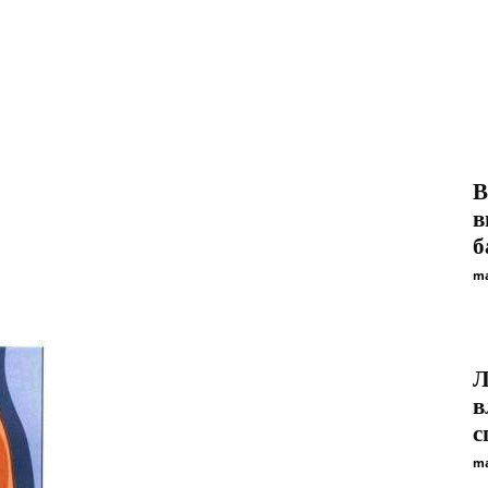
В
в
б
ma
Л
в
с
ma