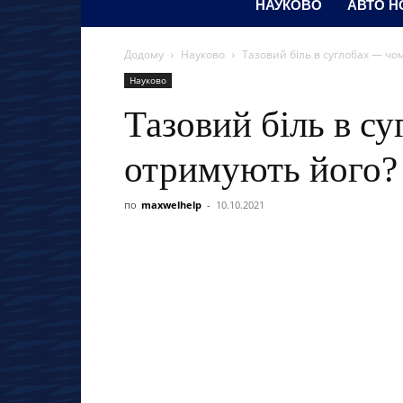
НАУКОВО
АВТО Н
Додому
Науково
Тазовий біль в суглобах — чо
Науково
Тазовий біль в с
отримують його?
по
maxwelhelp
-
10.10.2021