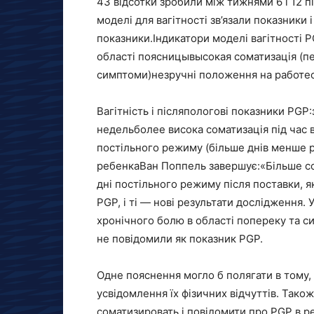
43 відсотки зробили між тижнями 6 і 12 
моделі для вагітності зв’язали показники і
показники.Індикатори моделі вагітності P
області поясницывысокая соматизація (п
симптоми)незручні положення на работес
Вагітність і післяпологові показники PG
недельболее висока соматизація під час в
постільного режиму (більше днів менше 
ребенкаВан Поппель завершує:«Більше сома
дні постільного режиму після поставки, я
PGP, і ті — нові результати дослідження. 
хронічного болю в області попереку та с
не повідомили як показник PGP.
Одне пояснення могло б полягати в тому, 
усвідомлення їх фізичних відчуттів. Також
соматизировать і повідомити про PGP в ре