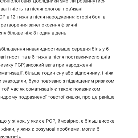
післяпологових.Дослідники змогли розвинутися,
 вагітність та післяпологові пов’язані
GP в 12 тижнів після народження:історія болі в
еретворення занепокоєння фізичні
пя більше ніж 8 годин в день
P:збільшення инвалидностивыше середня біль у 6
агітності та в 6 тижнів після поставкичисло днів
ризику PGP)високий вага при народженні
тизації, більше годин сну або відпочинку, і ніякі
к знаходили, було пов’язано з підвищеним ризиком
У той час як соматизація є також показником
индрому подразненої товстої кишки, про це раніше
що у жінок, у яких є PGP, ймовірно, є більш високе
 жінки, у яких є розумові проблеми, могли б
зультаті».