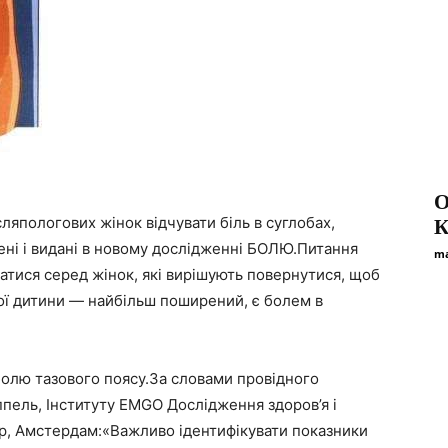
О
сляпологових жінок відчувати біль в суглобах,
К
ені і видані в новому дослідженні БОЛЮ.Питання
ma
атися серед жінок, які вирішують повернутися, щоб
ої дитини — найбільш поширений, є болем в
болю тазового поясу.За словами провідного
ппель, Інституту EMGO Дослідження здоров’я і
р, Амстердам:«Важливо ідентифікувати показники