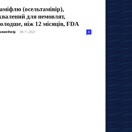
аміфлю (осельтамівір),
хвалений для немовлят,
олодше, ніж 12 місяців, FDA
xwelhelp
-
08.11.2021
0