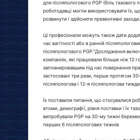
для післяпологового PGP (біль тазового п
роботодавці могли використовувати їх, що
розвинути і здійснити превентивні заходи
Ці професіонали можуть також дати додатк
час вагітності або в ранній післяпологов
післяпологового PGP.”Дослідження включ
компаніях, які працювали більше ніж 12 го
запланировавшим під час повернення прац
застосовані три рази, перше протягом 30-г
післяпологова і 12-я післяпологова тижде
Їх поставили питання, що стосувалися роб
втоми, демографії, рівня поставки і їх т
випробували PGP на 30-му тижні береме
перших 6 післяпологових тижнів