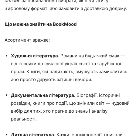
онлайн
за посиланням і вибрати, як її читати: у
цифровому форматі або замовити з доставкою додому.
Що можна знайти на BookMood
Асортимент вражає:
Художня література.
Романи на будь-який смак —
від класики до сучасної української та зарубіжної
прози. Книги, які надихають, змушують замислитись
або просто дарують затишні вечори.
Документальна література.
Біографії, історичні
розвідки, книги про події, що змінили світ — чудовий
вибір для тих, хто прагне до знань і аналізу
реальності.
Дитяча література.
Казки, енциклопедії, пригоди,