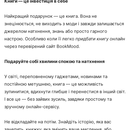
Книги — це інвестиція в себе
Найкращий подарунок — це книга. Вона не
знецінюється, не виходить з моди і завжди залишається
джерелом натхнення, знань або просто гарного
настрою. Особливо коли її легко
придбати книгу онлайн
через перевірений сайт BookMood.
Подаруйте собі хвилини спокою та натхнення
У світі, переповненому гаджетами, новинами та
постійною метушнею, книга — це можливість
зупинитися, вдихнути глибше і перенестися в інший світ.
І все це — без зайвих зусиль, завдяки простому та
зручному онлайн-сервісу.
Не відкладайте на потім. Знайдіть історію, яка вас
зачепить, книжку, яка змінить ваше мислення, або