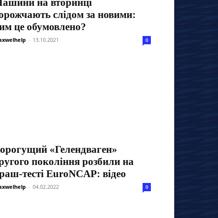
ашини на вторинці
орожчають слідом за новими:
им це обумовлено?
xwelhelp
-
13.10.2021
0
орогущий «Гелендваген»
ругого покоління розбили на
раш-тесті EuroNCAP: відео
xwelhelp
-
04.02.2022
0