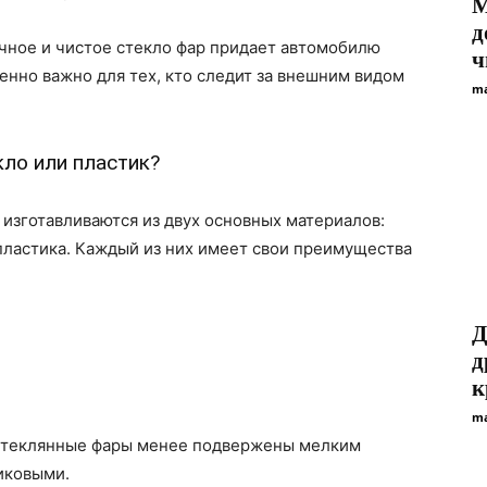
М
д
ачное и чистое стекло фар придает автомобилю
ч
енно важно для тех, кто следит за внешним видом
ma
кло или пластик?
изготавливаются из двух основных материалов:
пластика. Каждый из них имеет свои преимущества
Д
д
к
ma
Стеклянные фары менее подвержены мелким
иковыми.