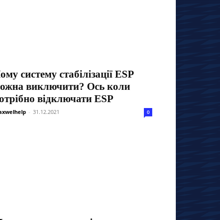
ому систему стабілізації ESP
ожна виключити? Ось коли
отрібно відключати ESP
xwelhelp
-
31.12.2021
0