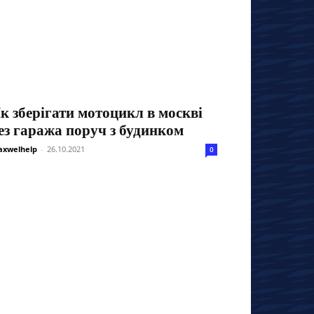
к зберігати мотоцикл в москві
ез гаража поруч з будинком
xwelhelp
-
26.10.2021
0