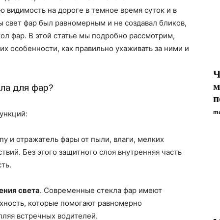
 видимость на дороге в темное время суток и в
ы свет фар был равномерным и не создавал бликов,
кол фар. В этой статье мы подробно рассмотрим,
их особенности, как правильно ухаживать за ними и
Ч
м
кла для фар?
п
ma
ункций:
пу и отражатель фары от пыли, влаги, мелких
твий. Без этого защитного слоя внутренняя часть
ть.
ения света
. Современные стекла фар имеют
хность, которые помогают равномерно
пляя встречных водителей.