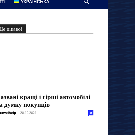
ТТІ
УКРАЇНСЬКА
Це цікаво!
азвані кращі і гірші автомобілі
а думку покупців
xwelhelp
-
20.12.2021
0