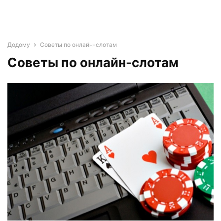
Додому
Советы по онлайн-слотам
Советы по онлайн-слотам