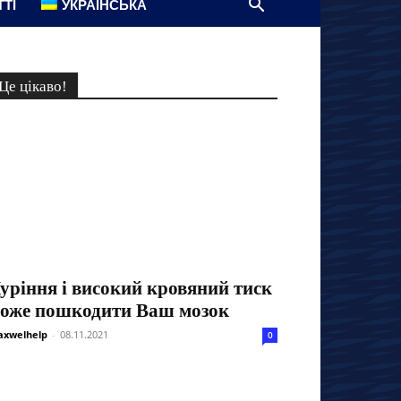
ТТІ
УКРАЇНСЬКА
Це цікаво!
уріння і високий кровяний тиск
оже пошкодити Ваш мозок
xwelhelp
-
08.11.2021
0