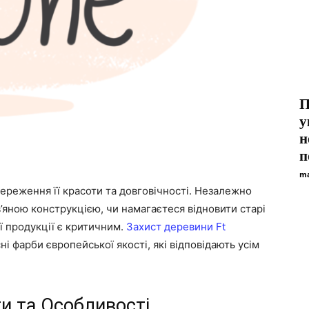
П
у
н
п
ma
реження її красоти та довговічності. Незалежно
’яною конструкцією, чи намагаєтеся відновити старі
ї продукції є критичним.
Захист деревини Ft
і фарби європейської якості, які відповідають усім
ги та Особливості