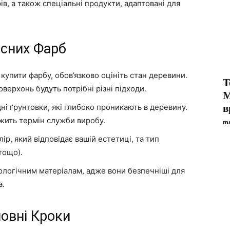
рів, а також спеціальні продукти, адаптовані для
ксних Фарб
купити фарбу, обов’язково оцініть стан деревини.
T
верхонь будуть потрібні різні підходи.
M
і ґрунтовки, які глибоко проникають в деревину.
в
вжить термін служби виробу.
ma
ір, який відповідає вашій естетиці, та тип
тощо).
ологічним матеріалам, адже вони безпечніші для
а.
овні Кроки