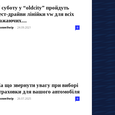
 суботу у “oldcity” пройдуть
ест-драйви лінійки vw для всіх
ажаючих....
xwelhelp
-
24.09.2021
0
а що звернути увагу при виборі
траховки для вашого автомобіля
xwelhelp
-
26.07.2025
0