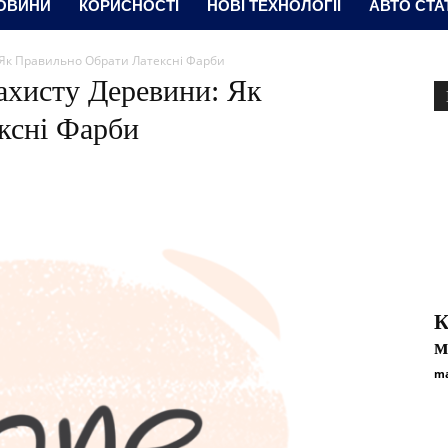
ОВИНИ
КОРИСНОСТІ
НОВІ ТЕХНОЛОГІЇ
АВТО СТА
 Як Правильно Обрати Латексні Фарби
ахисту Деревини: Як
ксні Фарби
К
м
ma