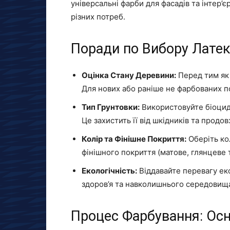
універсальні фарби для фасадів та інтер’є
різних потреб.
Поради по Вибору Лате
Оцінка Стану Деревини:
Перед тим як 
Для нових або раніше не фарбованих по
Тип Грунтовки:
Використовуйте біоцидн
Це захистить її від шкідників та продо
Колір та Фінішне Покриття:
Оберіть кол
фінішного покриття (матове, глянцеве 
Екологічність:
Віддавайте перевагу ек
здоров’я та навколишнього середовищ
Процес Фарбування: Осн