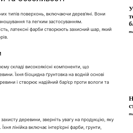
У
них типів поверхонь, включаючи дерев’яні. Вони
т
 зношування та легким застосуванням.
б
сть, латексні фарби створюють захисний шар, який
ma
рів.
и
воєму складі високоякісні компоненти, що
вини. Їхня біоцидна ґрунтовка на водній основі
евини і створює надійний бар’єр проти вологи та
Н
с
ma
захисту деревини, зверніть увагу на продукцію, яку
. Їхня лінійка включає інтер’єрні фарби, грунти,