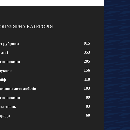
ОПУЛЯРНА КАТЕГОРІЯ
915
ез рубрики
353
атті
205
вто новини
156
ауково
118
айф
103
овинки автомобілів
89
вто новини
83
за знань
60
оради