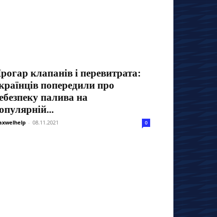
рогар клапанів і перевитрата:
країнців попередили про
ебезпеку палива на
опулярній...
xwelhelp
-
08.11.2021
0