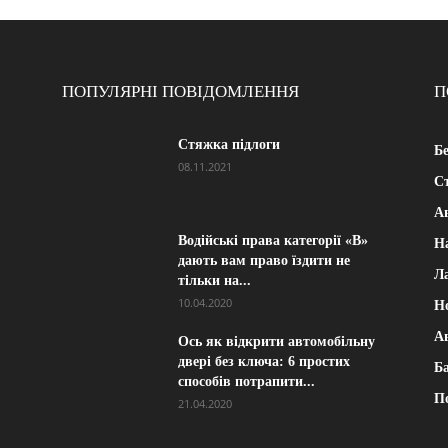
ПОПУЛЯРНІ ПОВІДОМЛЕННЯ
П
Стяжка підлоги
Б
08.11.2021
Ст
А
Водійські права категорії «B»
Н
дають вам право їздити не
Л
тільки на...
10.04.2020
Н
А
Ось як відкрити автомобільну
двері без ключа: 6 простих
Ба
способів потрапити...
П
21.04.2020