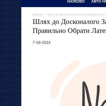
НАУКОВО
АВТО Н
Додому
Шлях до Досконалого Захисту Деревини:
Шлях до Досконалого З
Правильно Обрати Лате
7-29-2024