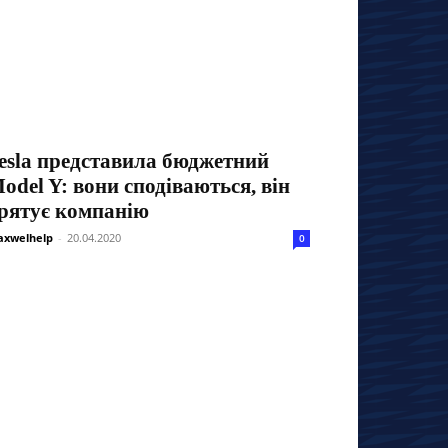
esla представила бюджетний
odel Y: вони сподіваються, він
рятує компанію
xwelhelp
-
20.04.2020
0