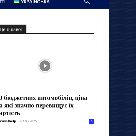
ТТІ
УКРАЇНСЬКА
Це цікаво!
0 бюджетних автомобілів, ціна
а які значно перевищує їх
артість
xwelhelp
-
03.08.2025
0