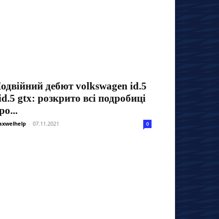
одвійний дебют volkswagen id.5
 id.5 gtx: розкрито всі подробиці
ро...
xwelhelp
-
07.11.2021
0