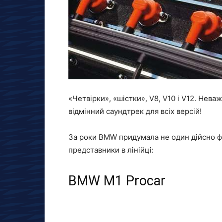
«Четвірки», «шістки», V8, V10 і V12. Нева
відмінний саундтрек для всіх версій!
За роки BMW придумала не один дійсно фа
представники в лінійці:
BMW M1 Procar