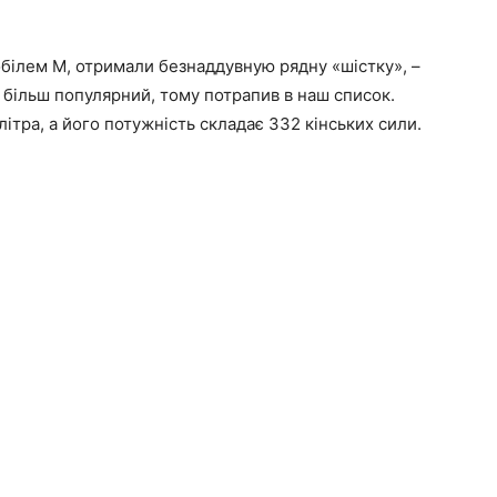
білем M, отримали безнаддувную рядну «шістку», –
 більш популярний, тому потрапив в наш список.
літра, а його потужність складає 332 кінських сили.