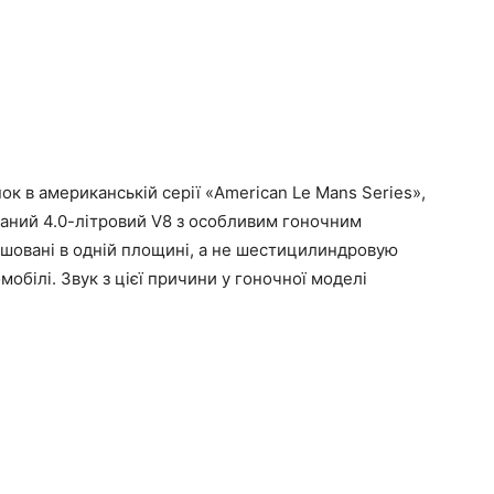
к в американській серії «American Le Mans Series»,
ваний 4.0-літровий V8 з особливим гоночним
ашовані в одній площині, а не шестицилиндровую
обілі. Звук з цієї причини у гоночної моделі