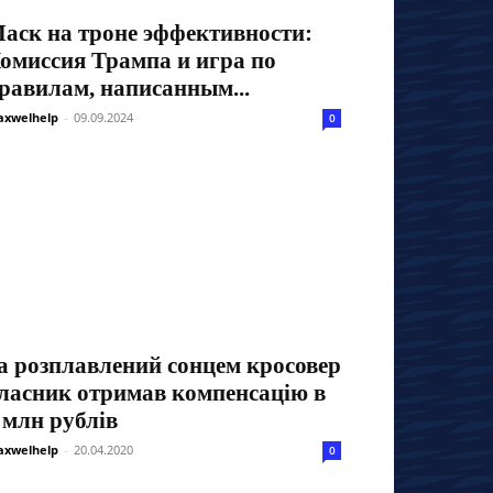
аск на троне эффективности:
омиссия Трампа и игра по
равилам, написанным...
xwelhelp
-
09.09.2024
0
а розплавлений сонцем кросовер
ласник отримав компенсацію в
 млн рублів
xwelhelp
-
20.04.2020
0