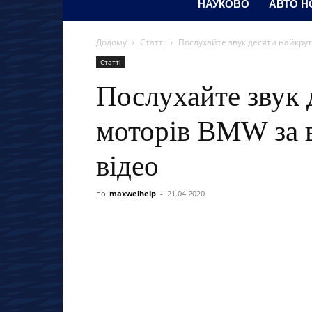
НАУКОВО
АВТО Н
Додому
Статті
Послухайте звук десяти найкрут
Статті
Послухайте звук 
моторів BMW за в
відео
по
maxwelhelp
-
21.04.2020