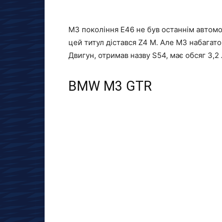
M3 покоління E46 не був останнім автомо
цей титул дістався Z4 M. Але M3 набагато
Двигун, отримав назву S54, має обсяг 3,2 
BMW M3 GTR