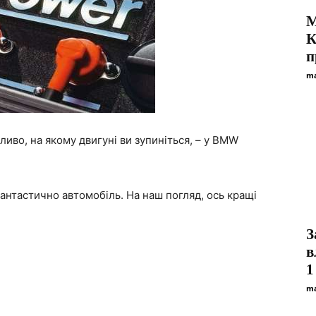
М
К
п
ma
жливо, на якому двигуні ви зупиніться, – у BMW
нтастично автомобіль. На наш погляд, ось кращі
З
в
1
ma