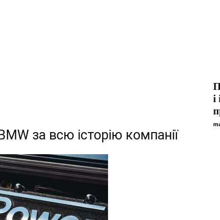
П
і
п
ma
BMW за всю історію компанії