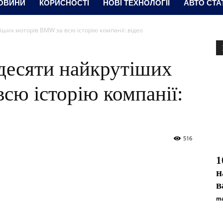
ОВИНИ
КОРИСНОСТІ
НОВІ ТЕХНОЛОГІЇ
АВТО СТА
іших моторів BMW за всю історію компанії: відео
десяти найкрутіших
сю історію компанії:
516
1
н
в
ma