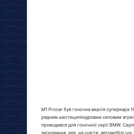
M1 Procar був гоночна версія суперкара 
рядним шестициліндровим силовим агрегат
проводився для гоночної серії BMW. Серія
заснування, але, на щастя, автомобілі ще