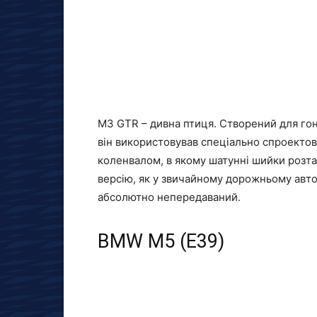
M3 GTR – дивна птиця. Створений для гоно
він використовував спеціально спроекто
коленвалом, в якому шатунні шийки розт
версію, як у звичайному дорожньому автом
абсолютно непередаваний.
BMW M5 (E39)