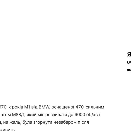
Я
о
ma
1970-х років M1 від BMW, оснащеної 470-сильним
ом M88/1, який міг розвивати до 9000 об/хв і
, на жаль, була згорнута незабаром після
 живуть.