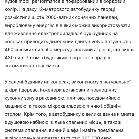
Кузов mobil performance s пофарбований в бордовий
колір. На даху 12-метрового автобудинку творці
розмістили шість 2000-ватних сонячних панелей,
вироблювану енергію від яких можна використовувати
для живлення електроприладів. У рух будинок на
колесах приводить дизельний двигун volvo потужністю
460 кінських сил або мерседесівський агрегат, що видає
430 сил. Разом з будь-яким з агрегатів працює
автоматична трансмісія.
У салоні будинку на колесах, виконаному з натуральної
шкіри і дерева, інженери встановили повноцінну
кухонну зону з раковиною, плитою, посудомийною
машиною, а також мікрохвильовою піччю і обіднім
столом. Крім того, в автобудинку є велика ванна кімната
з душовою кабіною, кілька спальних місць, а також
система опалення, винний шафа і навіть преміальна
аудіосистема burmester вартістю 300 000 євро