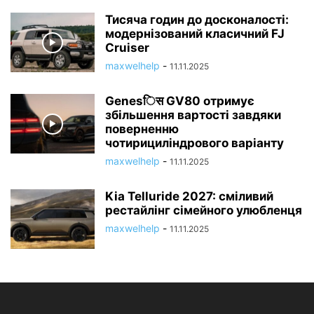
Тисяча годин до досконалості:
модернізований класичний FJ
Cruiser
maxwelhelp
-
11.11.2025
Genesिस GV80 отримує
збільшення вартості завдяки
поверненню
чотирициліндрового варіанту
maxwelhelp
-
11.11.2025
Kia Telluride 2027: сміливий
рестайлінг сімейного улюбленця
maxwelhelp
-
11.11.2025