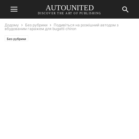
AUTOUNITED
DISCOVER THE ART OF PUBLISHING
Додому
Без рубрики
Подивіться на розкішний автодом з
вбудованим гаражем для bugatti chiron
Без рубрики