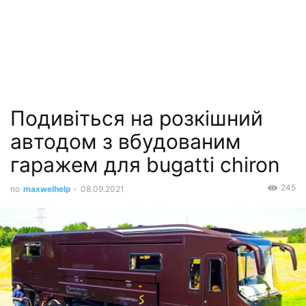
Подивіться на розкішний
автодом з вбудованим
гаражем для bugatti chiron
245
по
maxwelhelp
-
08.09.2021