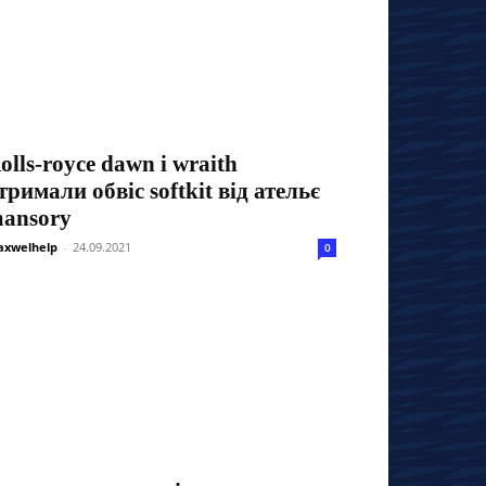
olls-royce dawn і wraith
тримали обвіс softkit від ательє
ansory
xwelhelp
-
24.09.2021
0