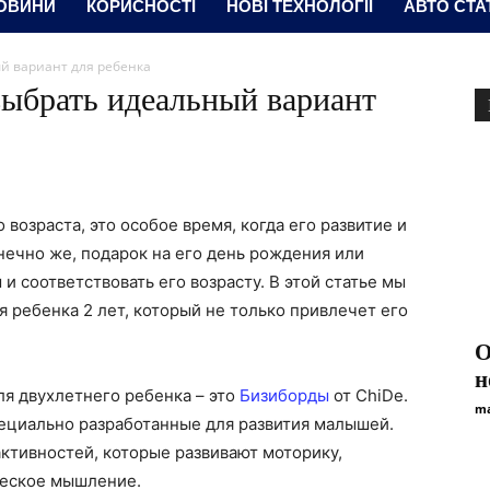
ОВИНИ
КОРИСНОСТІ
НОВІ ТЕХНОЛОГІЇ
АВТО СТА
ый вариант для ребенка
 выбрать идеальный вариант
возраста, это особое время, когда его развитие и
нечно же, подарок на его день рождения или
 соответствовать его возрасту. В этой статье мы
я ребенка 2 лет, который не только привлечет его
О
н
ля двухлетнего ребенка – это
Бизиборды
от ChiDe.
ma
пециально разработанные для развития малышей.
ктивностей, которые развивают моторику,
ческое мышление.