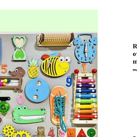
R
о
m
ma