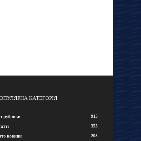
ОПУЛЯРНА КАТЕГОРІЯ
915
ез рубрики
353
атті
205
вто новини