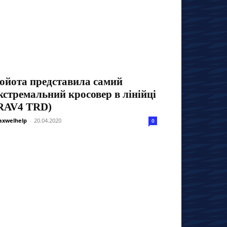
ойота представила самий
кстремальний кросовер в лінійці
RAV4 TRD)
xwelhelp
-
20.04.2020
0