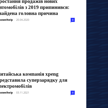
ростання продажів нових
втомобілів з 2019 припинився:
найдена головна причина
xwelhelp
-
20.04.2020
0
итайська компанія xpeng
редставила суперзарядку для
лектромобілів
xwelhelp
-
03.11.2021
0