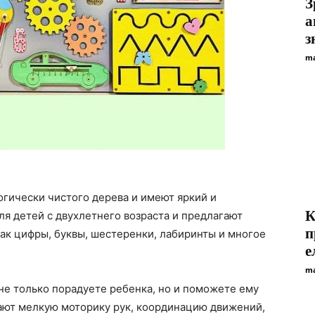
З
а
з
ma
огически чистого дерева и имеют яркий и
К
ля детей с двухлетнего возраста и предлагают
п
ак цифры, буквы, шестеренки, лабиринты и многое
е
ma
 не только порадуете ребенка, но и поможете ему
вают мелкую моторику рук, координацию движений,