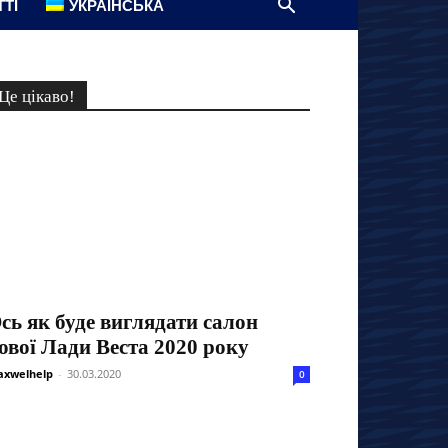
ТТІ
УКРАЇНСЬКА
Це цікаво!
сь як буде виглядати салон
ової Лади Веста 2020 року
xwelhelp
-
30.03.2020
0