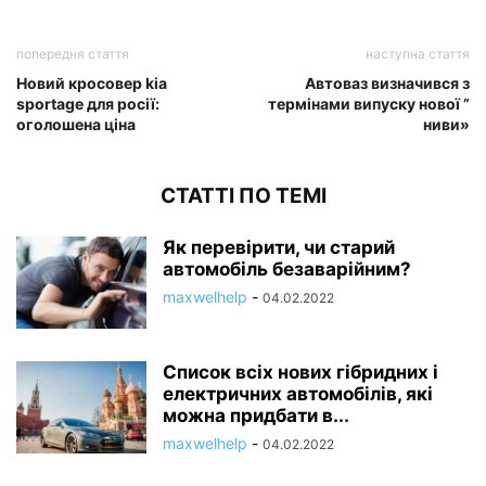
попередня стаття
наступна стаття
Новий кросовер kia
Автоваз визначився з
sportage для росії:
термінами випуску нової ”
оголошена ціна
ниви»
СТАТТІ ПО ТЕМІ
Як перевірити, чи старий
автомобіль безаварійним?
maxwelhelp
-
04.02.2022
Список всіх нових гібридних і
електричних автомобілів, які
можна придбати в...
maxwelhelp
-
04.02.2022