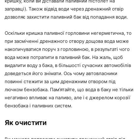
кришку, коли ви діставали паливний пістолет на
заправці). Також відвід води через дренажний отвір
дозволяє захистити паливний бак від попадання води.
Оскільки кришка паливної горловини негерметична, то
при засміченні дренажного отвору дощова вода може
накопичуватися поруч з горловиною, в результаті чого
вода може потрапити в паливний бак. На жаль, щоб
видалити воду з бака, в більшості сучасних автомобілів
доведеться його знімати. Ось чому автовласники
повинні стежити за цим дренажним отвором під
лючком бензобака. Пам’ятайте, що вода в баку не тільки
негативно впливає на паливо, але і є джерелом корозії
бензобака і паливних систем.
Як очистити