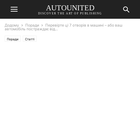
AUTOUNITED
DISCOVER THE ART OF PUBLISHING
Додому
Поради
Перевірте ці 7 отворів в машині – або ваш
автомобіль постраждає від...
Поради
Статті