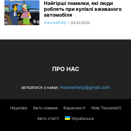
Найгірші помилки, які люди
роблять при купівлі вживаного
автомобіля
maxwelhelp
-
04.02.2022
ПРО НАС
зв'язатися з нами:
maxwelhelp@gmail.com
Науково
Авто новини
Корисності
Нові Технології
Авто статті
Українська