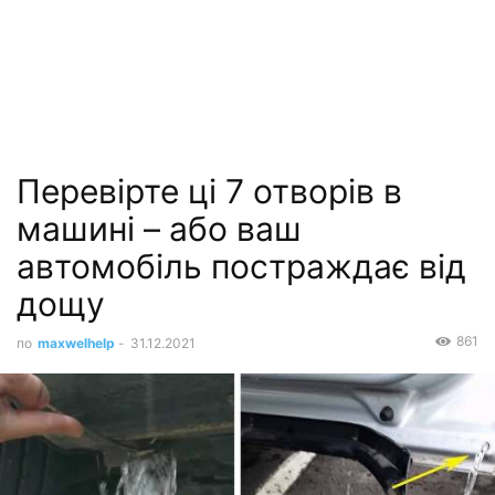
Перевірте ці 7 отворів в
машині – або ваш
автомобіль постраждає від
дощу
861
по
maxwelhelp
-
31.12.2021