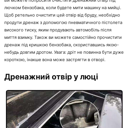
Ви можете попросити очистити дренажний отвір під
лючком бензобака, коли будете мити машину на мийці.
Щоб ретельно очистити цей отвір від бруду, необхідно
продути дренаж з допомогою пневматичного пістолета
високого тиску, яким продувають автомобіль після
миття взимку. Також ви можете самостійно прочистити
дренаж під кришкою бензобака, скориставшись якою-
небудь довгим дротом. Увага: дріт не повинна бути дуже
короткою, інакше вона може застрягти в отворі.
Дренажний отвір у люці