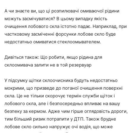
А чи знаєте ви, що ці розпилювачі омиваючої рідини
можуть засмічуватися? В цьому випадку якість
очищення лобового скла істотно падає. Наприклад, при
частковому засміченні форсунки лобове скло буде
недостатньо омиватися стеклоомывателем.
Дивіться також: Що робити, якщо рідина для
склоомивача залити не в той резервуар
У підсумку щітки склоочисника будуть недостатньо
мокрими, що призведе до поганої очищення поверхні
скла. Це не тільки скорочує термін служби щіток і
лобового скла, але і безпосередньо впливає на вашу
безпеку за кермом. Адже чим гірше оглядовість дороги,
тим більший ризик потрапити у ДТП. Також брудне
лобове скло сильно напружує очі водія, що може