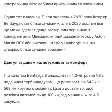
контроль над автомобілем приємнішим та впевненим.
Однак тут є нюанси. Після оновлення 2020 року інтер’єр
Bentayga став більш сучасним, але в 2025 році він все
ще може здатися дещо застарілим порівняно з
конкурентами. Мінімалістичний дизайн інтер’єру Aston
Martin DBX або високий інтер’єр Lamborghini Urus
створює більш сучасне враження.
Двигун та динаміка: потужність та комфорт
Під капотом Bentayga S знаходиться 4,0-літровий V8 з
подвійним турбонаддувом, що розвивається 542 к.с. і
568 нм крутного моменту. Цього достатньо, щоб
розсіяти автомобіль до 100 км/год менше ніж за 4,5
секунди.