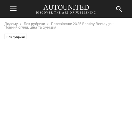
AUTOUNITED
DISCOVER THE ART OF PUBLISHING
Додому
Без рубрики
Перевірено: 2025 Bentley Bentayga –
Повний огляд, ціна та функція
Без рубрики