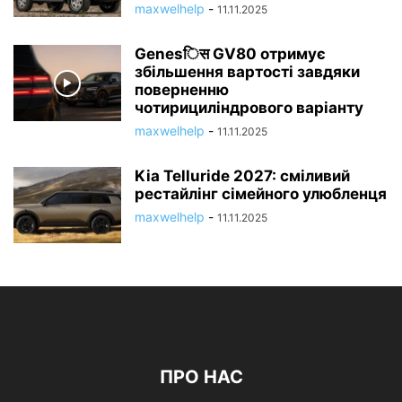
maxwelhelp
-
11.11.2025
Genesिस GV80 отримує
збільшення вартості завдяки
поверненню
чотирициліндрового варіанту
maxwelhelp
-
11.11.2025
Kia Telluride 2027: сміливий
рестайлінг сімейного улюбленця
maxwelhelp
-
11.11.2025
ПРО НАС