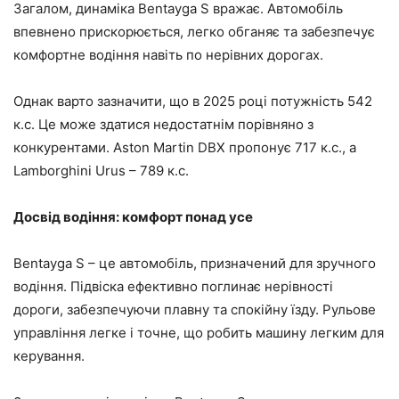
Загалом, динаміка Bentayga S вражає. Автомобіль
впевнено прискорюється, легко обганяє та забезпечує
комфортне водіння навіть по нерівних дорогах.
Однак варто зазначити, що в 2025 році потужність 542
к.с. Це може здатися недостатнім порівняно з
конкурентами. Aston Martin DBX пропонує 717 к.с., а
Lamborghini Urus – 789 к.с.
Досвід водіння: комфорт понад усе
Bentayga S – це автомобіль, призначений для зручного
водіння. Підвіска ефективно поглинає нерівності
дороги, забезпечуючи плавну та спокійну їзду. Рульове
управління легке і точне, що робить машину легким для
керування.