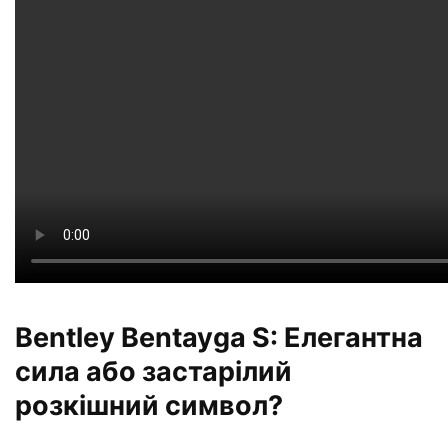
Bentley Bentayga S: Елегантна
сила або застарілий
розкішний символ?