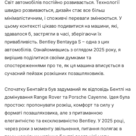
Світ автомобілів постійно розвивається. Технології
швидко розвиваються, дизайн стає все більш
мінімалістичним, і споживчі переваги змінюються. У
цьому контексті цікаво подивитися на машини, які,
здавалося б, застрягли в часі, зберігаючи їх
привабливість. Bentley Bentayga S – одна з цих
автомобілів. Ознайомившись з оглядом 2025 року, я
вирішив поділитися своїми думками та
спостереженнями про те, як ця машина вписується в
сучасний пейзаж розкішних позашляховиків.
Спочатку Бентайга був задуманий як відповідь Бентлі на
домінування Range Rover та Porsche Cayenne. Ідея була
простою: пропонувати розкіш, комфорт та силу у
форматі позашляховика, але з притаманною
елегантністю та ексклюзивністю Bentley. У 2025 році,
через роки з моменту звільнення, питання полягає в