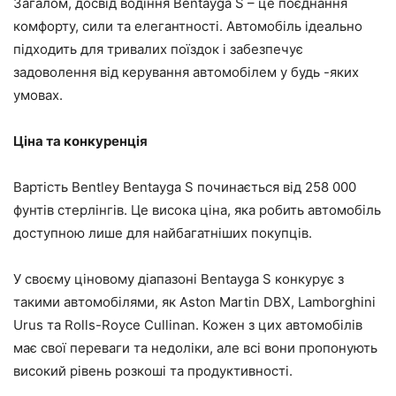
Загалом, досвід водіння Bentayga S – це поєднання
комфорту, сили та елегантності. Автомобіль ідеально
підходить для тривалих поїздок і забезпечує
задоволення від керування автомобілем у будь -яких
умовах.
Ціна та конкуренція
Вартість Bentley Bentayga S починається від 258 000
фунтів стерлінгів. Це висока ціна, яка робить автомобіль
доступною лише для найбагатніших покупців.
У своєму ціновому діапазоні Bentayga S конкурує з
такими автомобілями, як Aston Martin DBX, Lamborghini
Urus та Rolls-Royce Cullinan. Кожен з цих автомобілів
має свої переваги та недоліки, але всі вони пропонують
високий рівень розкоші та продуктивності.