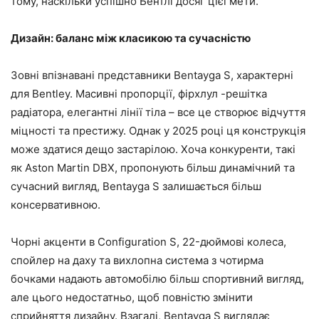
тому, наскільки успішно Бентлі досяг цієї мети.
Дизайн: баланс між класикою та сучасністю
Зовні впізнавані представники Bentayga S, характерні
для Bentley. Масивні пропорції, фірхлул -решітка
радіатора, елегантні лінії тіла – все це створює відчуття
міцності та престижу. Однак у 2025 році ця конструкція
може здатися дещо застарілою. Хоча конкуренти, такі
як Aston Martin DBX, пропонують більш динамічний та
сучасний вигляд, Bentayga S залишається більш
консервативною.
Чорні акценти в Configuration S, 22-дюймові колеса,
спойлер на даху та вихлопна система з чотирма
бочками надають автомобілю більш спортивний вигляд,
але цього недостатньо, щоб повністю змінити
сприйняття дизайну. Взагалі, Bentayga S виглядає