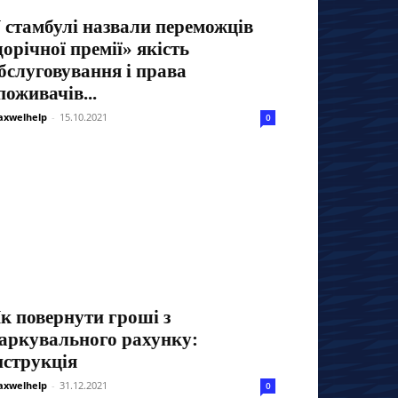
 стамбулі назвали переможців
орічної премії» якість
бслуговування і права
поживачів...
xwelhelp
-
15.10.2021
0
к повернути гроші з
аркувального рахунку:
нструкція
xwelhelp
-
31.12.2021
0