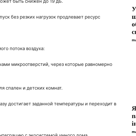
жет быть снижён до 19 дБ.
У
щ
уск без резких нагрузок продлевает ресурс
о
с
ma
ого потока воздуха:
чами микроотверстий, через которые равномерно
я спален и детских комнат.
азу достигает заданной температуры и переходит в
Я
п
і
ma
теграцию с экосистемой умного дома