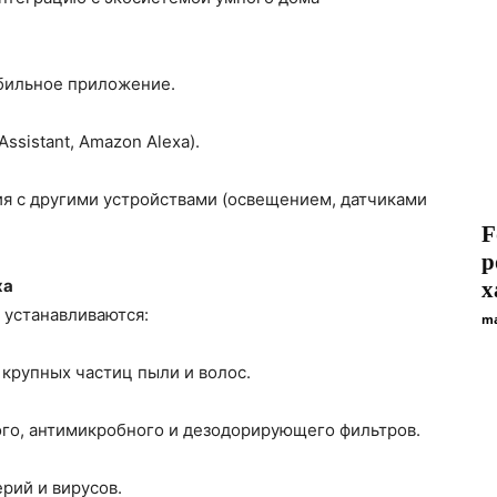
бильное приложение.
Assistant, Amazon Alexa).
ия с другими устройствами (освещением, датчиками
F
р
ха
х
 устанавливаются:
ma
крупных частиц пыли и волос.
го, антимикробного и дезодорирующего фильтров.
рий и вирусов.