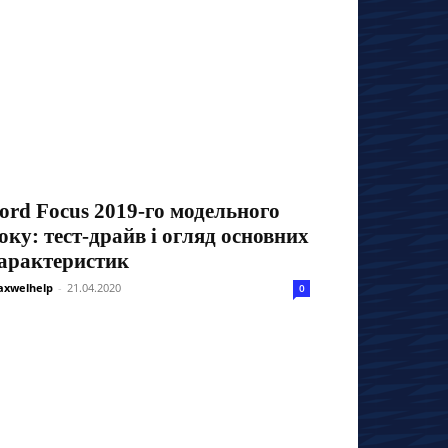
ord Focus 2019-го модельного
оку: тест-драйв і огляд основних
арактеристик
xwelhelp
-
21.04.2020
0