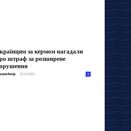
країнцям за кермом нагадали
ро штраф за розширене
орушення
xwelhelp
-
23.10.2021
0