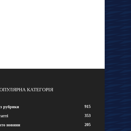
ОПУЛЯРНА КАТЕГОРІЯ
915
ез рубрики
353
атті
205
вто новини