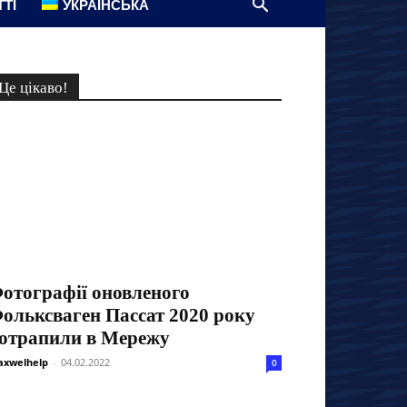
ТТІ
УКРАЇНСЬКА
Це цікаво!
отографії оновленого
ольксваген Пассат 2020 року
отрапили в Мережу
xwelhelp
-
04.02.2022
0