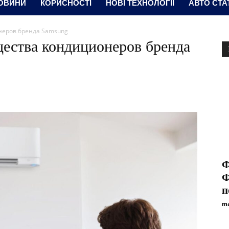
ОВИНИ
КОРИСНОСТІ
НОВІ ТЕХНОЛОГІЇ
АВТО СТА
неров бренда Samsung
ества кондиционеров бренда
Ф
Ф
п
ma