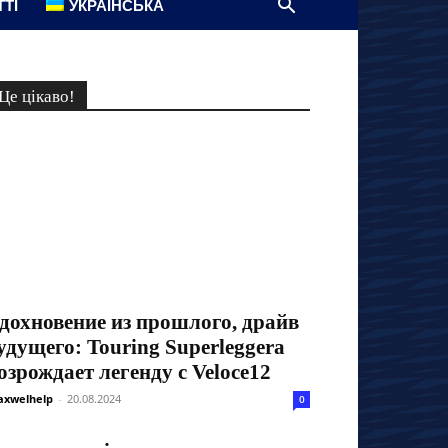
ТТІ
УКРАЇНСЬКА
Це цікаво!
дохновение из прошлого, драйв
удущего: Touring Superleggera
озрождает легенду с Veloce12
xwelhelp
-
20.08.2024
0