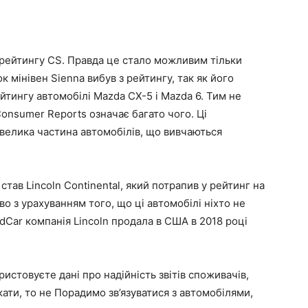
у рейтингу CS. Правда це стало можливим тільки
 мінівен Sienna вибув з рейтингу, так як його
ейтингу автомобілі Mazda CX-5 і Mazda 6. Тим не
nsumer Reports означає багато чого. Ці
іж велика частина автомобілів, що вивчаються
тав Lincoln Continental, який потрапив у рейтинг на
о з урахуванням того, що ці автомобілі ніхто не
dCar компанія Lincoln продала в США в 2018 році
истовуєте дані про надійність звітів споживачів,
кати, то не Порадимо зв’язуватися з автомобілями,