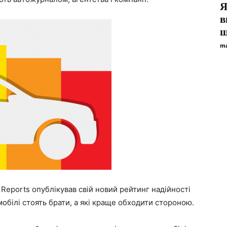
Я
в
ш
ma
eports опублікував свій новий рейтинг надійності
омобілі стоять брати, а які краще обходити стороною.