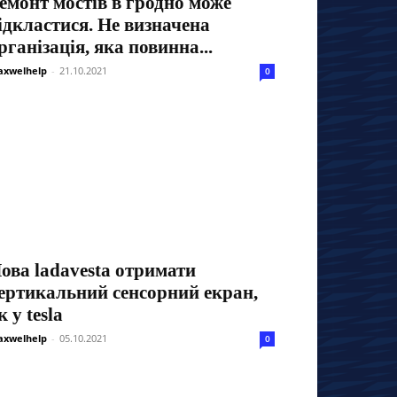
емонт мостів в гродно може
ідкластися. Не визначена
рганізація, яка повинна...
xwelhelp
-
21.10.2021
0
ова ladavesta отримати
ертикальний сенсорний екран,
к у tesla
xwelhelp
-
05.10.2021
0