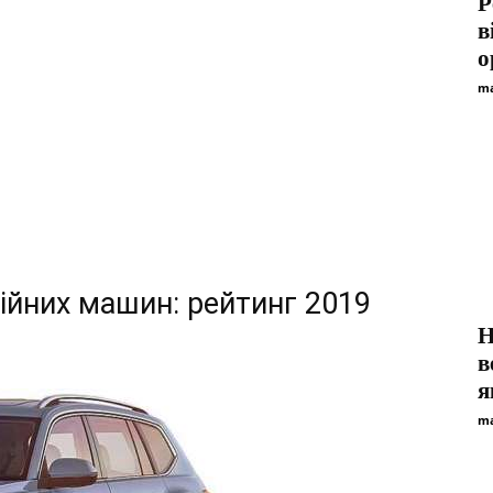
Р
в
о
ma
дійних машин: рейтинг 2019
Н
в
я
ma