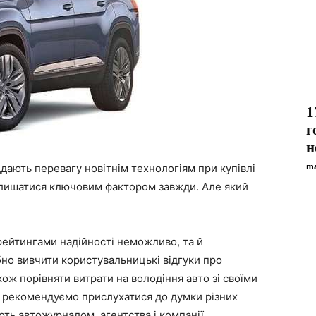
1
г
н
ma
дають перевагу новітнім технологіям при купівлі
залишатися ключовим фактором завжди. Але який
 рейтингами надійності неможливо, та й
бно вивчити користувальницькі відгуки про
ож порівняти витрати на володіння авто зі своїми
 рекомендуємо прислухатися до думки різних
ють автожурналом, агентства і компанії.