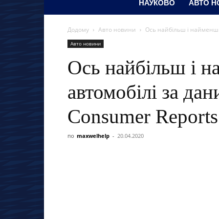
НАУКОВО
АВТО Н
Додому
Авто новини
Ось найбільш і найменш 
Авто новини
Ось найбільш і н
автомобілі за да
Consumer Reports
по
maxwelhelp
-
20.04.2020