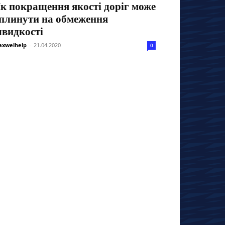
к покращення якості доріг може
плинути на обмеження
видкості
xwelhelp
-
21.04.2020
0