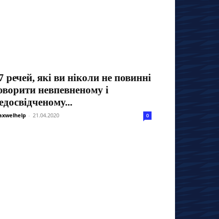
7 речей, які ви ніколи не повинні
оворити невпевненому і
едосвідченому...
xwelhelp
-
21.04.2020
0