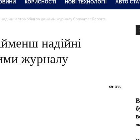
ОВИНИ
КОРИСНОСТІ
НОВІ ТЕХНОЛОГІЇ
АВТО СТА
надійні автомобілі за даними журналу Consumer Reports
айменш надійні
ними журналу
436
В
б
в
ma