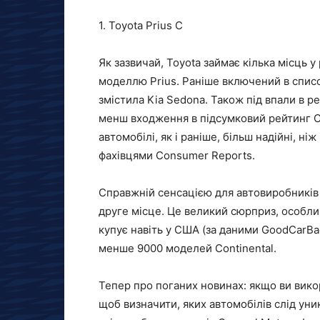
1. Toyota Prius C
Як зазвичай, Toyota займає кілька місць 
моделлю Prius. Раніше включений в список
змістила Kia Sedona. Також під впали в р
менш входження в підсумковий рейтинг Co
автомобілі, як і раніше, більш надійні, н
фахівцями Consumer Reports.
Справжній сенсацією для автовиробників с
друге місце. Це великий сюрприз, особлив
купує навіть у США (за даними GoodCarBa
менше 9000 моделей Continental.
Тепер про поганих новинах: якщо ви викор
щоб визначити, яких автомобілів слід уни