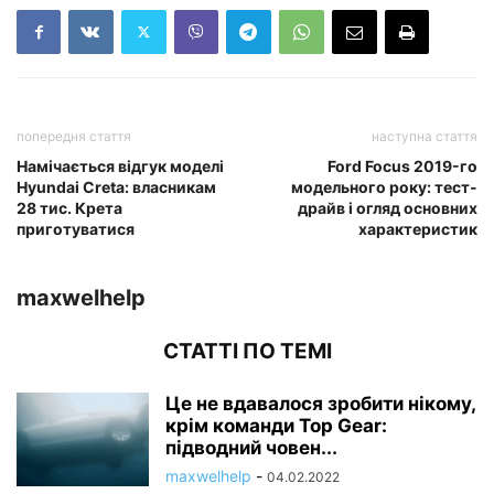
попередня стаття
наступна стаття
Намічається відгук моделі
Ford Focus 2019-го
Hyundai Creta: власникам
модельного року: тест-
28 тис. Крета
драйв і огляд основних
приготуватися
характеристик
maxwelhelp
СТАТТІ ПО ТЕМІ
Це не вдавалося зробити нікому,
крім команди Top Gear:
підводний човен...
maxwelhelp
-
04.02.2022