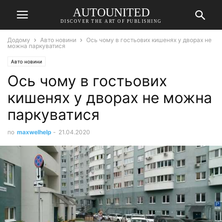
AUTOUNITED
DISCOVER THE ART OF PUBLISHING
Додому
Авто новини
Ось чому в гостьових кишенях у дворах не
можна паркуватися
Авто новини
Ось чому в гостьових
кишенях у дворах не можна
паркуватися
по
maxwelhelp
-
21.04.2020