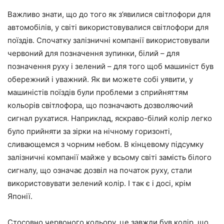
Важливо знати, що до того як з’явилися світлофори для
автомобілів, у світі використовувалися світлофори для
поїздів. Спочатку залізничні компанії використовували
червоний для позначення зупинки, білий – для
позначення руху і зелений – для того щоб машиніст був
обережний і уважний. Як ви можете собі уявити, у
машиністів поїздів були проблеми з сприйняттям
кольорів світлофора, що позначають дозволяючий
сигнал рухатися. Наприклад, яскраво-білий колір легко
було прийняти за зірки на нічному горизонті,
сливающемся з чорним небом. В кінцевому підсумку
залізничні компанії майже у всьому світі замість білого
сигналу, що означає дозвіл на початок руху, стали
використовувати зелений колір. І так є і досі, крім
Японії.
Стосовно червоного кольору, це завжди був колір, що