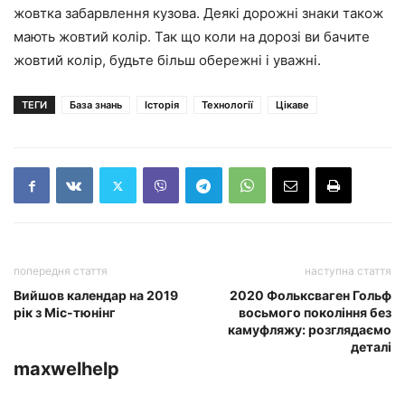
жовтка забарвлення кузова. Деякі дорожні знаки також
мають жовтий колір. Так що коли на дорозі ви бачите
жовтий колір, будьте більш обережні і уважні.
ТЕГИ
База знань
Історія
Технології
Цікаве
попередня стаття
наступна стаття
Вийшов календар на 2019
2020 Фольксваген Гольф
рік з Міс-тюнінг
восьмого покоління без
камуфляжу: розглядаємо
деталі
maxwelhelp