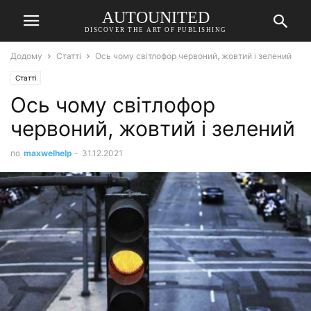
AUTOUNITED
DISCOVER THE ART OF PUBLISHING
Додому
Статті
Ось чому світлофор червоний, жовтий і зелений
Статті
Ось чому світлофор
червоний, жовтий і зелений
по
maxwelhelp
-
31.12.2021