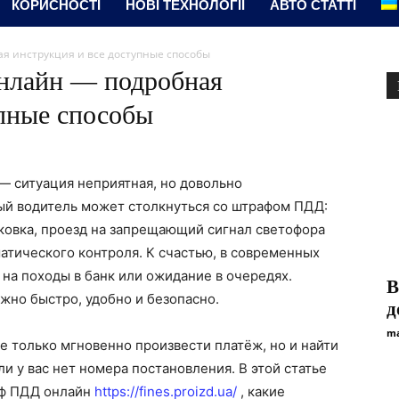
КОРИСНОСТІ
НОВІ ТЕХНОЛОГІЇ
АВТО СТАТТІ
я инструкция и все доступные способы
нлайн — подробная
упные способы
 ситуация неприятная, но довольно
ый водитель может столкнуться со штрафом ПДД:
ковка, проезд на запрещающий сигнал светофора
атического контроля. К счастью, в современных
 на походы в банк или ожидание в очередях.
В
жно быстро, удобно и безопасно.
д
ma
 только мгновенно произвести платёж, но и найти
 у вас нет номера постановления. В этой статье
аф ПДД онлайн
https://fines.proizd.ua/
, какие