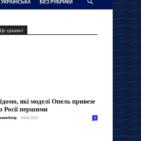
УКРАЇНСЬКА
БЕЗ РУБРИКИ
Це цікаво!
ідомо, які моделі Опель привезе
о Росії першими
xwelhelp
-
04.02.2022
0