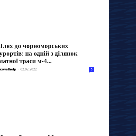
лях до чорноморських
урортів: на одній з ділянок
латної траси м-4...
xwelhelp
-
02.02.2022
0