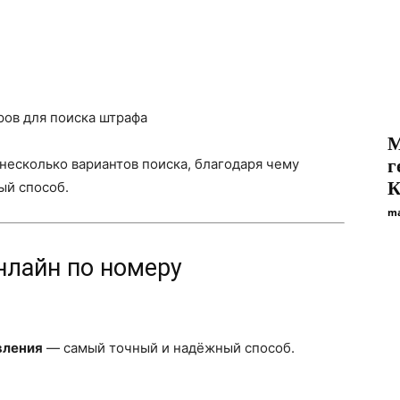
ров для поиска штрафа
М
несколько вариантов поиска, благодаря чему
г
К
ый способ.
ma
лайн по номеру
вления
— самый точный и надёжный способ.