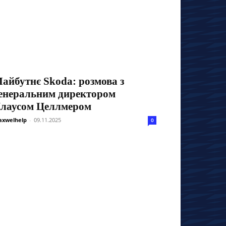
айбутнє Skoda: розмова з
енеральним директором
лаусом Целлмером
xwelhelp
-
09.11.2025
0