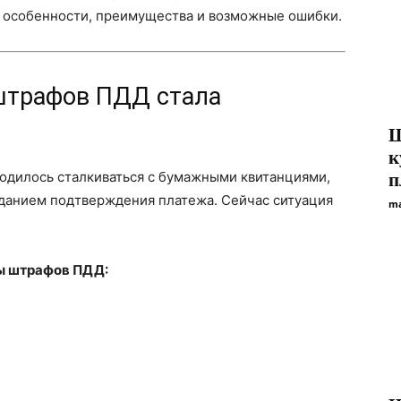
х особенности, преимущества и возможные ошибки.
штрафов ПДД стала
Ш
к
ходилось сталкиваться с бумажными квитанциями,
п
данием подтверждения платежа. Сейчас ситуация
ma
ы штрафов ПДД: