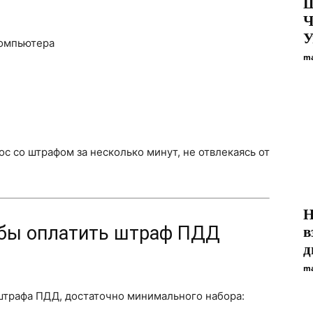
Ш
Ч
У
компьютера
ma
с со штрафом за несколько минут, не отвлекаясь от
Н
тобы оплатить штраф ПДД
в
д
ma
штрафа ПДД, достаточно минимального набора: