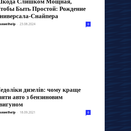
кода Слишком Мощная,
тобы Быть Простой: Рождение
ниверсала-Снайпера
xwelhelp
-
23.08.2024
0
едоліки дизелів: чому краще
зяти авто з бензиновим
вигуном
xwelhelp
-
18.09.2021
0