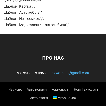
діяти додаткові умови.
Шаблон: Картка”,”.
Шаблон: Автомобіль”,”.
Шаблон: Нет_ссылок”,”.
Шаблон: Модификация_автомобиля”,”.
ПРО НАС
зв'язатися з нами:
maxwelhelp@gmail.com
Науково
Авто новини
Корисності
Нові Технології
Авто статті
Українська