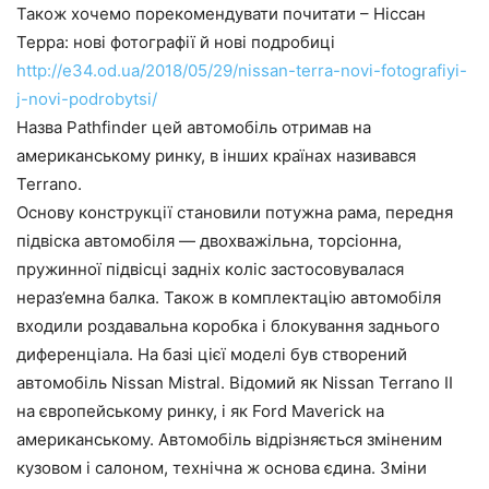
Також хочемо порекомендувати почитати – Ніссан
Терра: нові фотографії й нові подробиці
http://e34.od.ua/2018/05/29/nissan-terra-novi-fotografiyi-
j-novi-podrobytsi/
Назва Pathfinder цей автомобіль отримав на
американському ринку, в інших країнах називався
Terrano.
Основу конструкції становили потужна рама, передня
підвіска автомобіля — двохважільна, торсіонна,
пружинної підвісці задніх коліс застосовувалася
нераз’емна балка. Також в комплектацію автомобіля
входили роздавальна коробка і блокування заднього
диференціала. На базі цієї моделі був створений
автомобіль Nissan Mistral. Відомий як Nissan Terrano II
на європейському ринку, і як Ford Maverick на
американському. Автомобіль відрізняється зміненим
кузовом і салоном, технічна ж основа єдина. Зміни