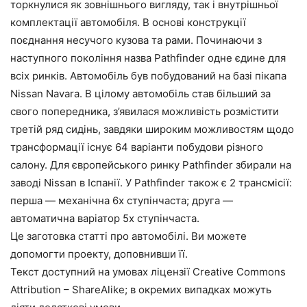
торкнулися як зовнішнього вигляду, так і внутрішньої
комплектації автомобіля. В основі конструкції
поєднання несучого кузова та рами. Починаючи з
наступного покоління назва Pathfinder одне єдине для
всіх ринків. Автомобіль був побудований на базі пікапа
Nissan Navara. В цілому автомобіль став більший за
свого попередника, з’явилася можливість розмістити
третій ряд сидінь, завдяки широким можливостям щодо
трансформації існує 64 варіанти побудови різного
салону. Для європейського ринку Pathfinder збирали на
заводі Nissan в Іспанії. У Pathfinder також є 2 трансмісії:
перша — механічна 6х ступінчаста; друга —
автоматична варіатор 5х ступінчаста.
Це заготовка статті про автомобілі. Ви можете
допомогти проекту, доповнивши її.
Текст доступний на умовах ліцензії Creative Commons
Attribution – ShareAlike; в окремих випадках можуть